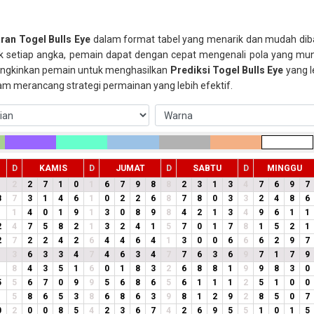
ran Togel Bulls Eye
dalam format tabel yang menarik dan mudah dib
 setiap angka, pemain dapat dengan cepat mengenali pola yang mun
mungkinkan pemain untuk menghasilkan
Prediksi Togel Bulls Eye
yang l
m merancang strategi permainan yang lebih efektif.
D
KAMIS
D
JUMAT
D
SABTU
D
MINGGU
1
2
2
7
1
0
1
6
7
9
8
8
2
3
1
3
4
7
6
9
7
8
7
3
1
4
6
1
0
2
2
6
8
7
8
0
3
3
2
4
8
6
1
1
4
0
1
9
1
3
0
8
9
8
4
2
1
3
4
9
6
1
1
2
4
7
5
8
2
1
3
2
4
1
5
7
0
1
7
8
1
5
2
1
2
7
2
2
4
2
6
4
4
6
4
1
3
0
0
6
6
6
2
9
7
1
3
6
3
3
4
7
4
6
3
4
7
7
6
3
6
9
7
1
7
9
1
8
4
3
5
1
6
0
1
8
3
2
6
8
8
1
9
9
8
3
0
5
5
6
7
0
9
9
5
6
8
6
5
6
1
1
1
2
5
1
0
0
1
5
8
6
5
3
8
6
8
6
3
9
8
1
2
9
2
8
5
0
7
0
2
0
0
8
5
4
2
3
6
7
4
2
6
9
5
5
1
0
1
5