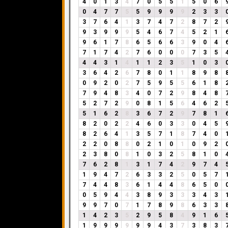
4
0
1
3
4
7
0
5
5
1
5
0
6
0
4
7
7
5
5
9
9
9
9
2
3
3
3
7
6
4
1
3
7
4
7
2
8
7
2
9
3
9
9
9
5
4
6
7
4
5
2
1
9
6
1
7
8
6
5
6
6
3
9
0
4
7
1
7
4
2
7
6
0
0
0
7
3
5
4
4
3
1
4
1
1
2
3
5
1
0
3
3
6
4
2
6
7
8
0
1
1
8
9
8
0
9
2
0
2
7
5
9
5
5
6
1
8
7
9
4
8
3
4
0
7
2
9
8
4
8
5
2
7
2
9
0
8
1
5
6
4
6
2
5
1
6
2
8
3
6
7
2
9
7
8
1
8
2
0
2
2
4
6
0
3
3
0
4
5
8
2
6
4
1
3
5
7
1
8
7
4
0
2
2
0
8
8
0
2
1
0
1
0
9
2
2
3
8
0
8
1
0
3
2
5
8
1
0
7
6
2
8
1
3
1
7
4
2
9
7
4
1
9
4
7
2
6
3
3
2
5
0
5
7
7
4
4
8
3
6
1
4
4
8
6
5
0
0
5
9
4
4
3
8
9
3
3
3
4
3
9
9
7
0
7
1
7
8
9
8
6
3
3
1
4
2
3
5
2
9
5
8
4
9
1
6
1
9
9
9
9
9
9
4
3
7
3
8
3