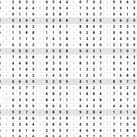
6
1
2
0
3
2
5
0
5
4
4
8
0
7
0
2
2
9
5
6
3
8
1
6
4
4
4
8
2
2
9
4
4
7
5
4
5
9
0
9
1
3
1
9
9
1
1
9
1
6
3
8
7
6
1
9
3
7
1
9
6
1
4
2
4
5
3
9
0
9
2
2
8
8
7
7
6
9
5
5
0
6
2
9
9
3
0
6
8
2
1
6
4
4
1
5
8
8
4
0
4
2
0
3
1
0
7
1
3
8
8
7
1
1
0
9
9
9
2
8
2
1
0
6
5
5
1
3
1
7
1
5
6
7
6
1
8
9
1
3
0
2
2
4
4
5
0
3
1
6
3
5
2
7
2
7
9
4
4
9
8
4
0
4
2
2
0
9
7
2
9
5
0
1
1
3
5
5
8
4
9
0
3
1
4
5
7
0
7
3
2
7
6
2
8
1
8
2
0
5
5
5
1
5
9
5
0
5
4
3
8
5
4
4
8
5
4
9
3
5
1
6
8
3
0
7
7
0
9
7
4
4
9
6
7
6
3
9
8
0
8
6
5
1
2
2
7
9
9
5
4
1
8
4
3
9
4
2
6
1
4
3
0
3
1
2
3
7
1
7
6
8
8
8
2
6
6
0
5
5
5
2
0
9
9
4
1
9
5
5
8
9
7
7
0
6
6
2
7
7
5
2
6
3
1
4
8
8
2
1
3
0
0
2
3
1
6
1
7
6
1
7
6
8
2
9
2
1
8
8
4
3
7
3
4
3
1
5
0
3
5
6
2
8
4
7
1
8
9
1
4
8
3
0
6
7
1
3
6
9
9
5
5
1
8
6
2
1
3
6
4
2
0
2
4
4
3
3
5
3
9
2
7
4
2
0
8
9
3
3
9
2
8
4
3
1
3
1
6
3
2
9
2
8
6
5
3
6
3
8
2
7
7
9
9
9
7
1
3
0
3
6
2
2
4
4
8
3
8
5
9
5
4
5
2
7
9
7
7
0
6
6
8
9
6
1
6
7
2
5
5
3
8
4
6
9
6
6
0
1
8
0
8
1
2
6
1
9
1
8
5
4
1
5
6
7
7
5
3
7
2
7
2