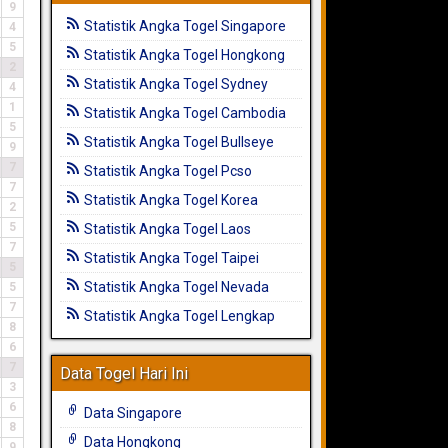
9
Statistik Angka Togel Singapore
4
5
Statistik Angka Togel Hongkong
2
Statistik Angka Togel Sydney
4
1
Statistik Angka Togel Cambodia
5
Statistik Angka Togel Bullseye
9
7
Statistik Angka Togel Pcso
7
Statistik Angka Togel Korea
2
5
Statistik Angka Togel Laos
7
Statistik Angka Togel Taipei
5
Statistik Angka Togel Nevada
5
7
Statistik Angka Togel Lengkap
8
6
7
Data Togel Hari Ini
3
6
Data Singapore
8
Data Hongkong
9