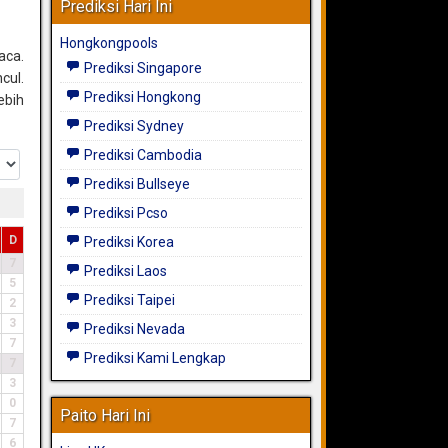
Prediksi Hari Ini
Hongkongpools
aca.
Prediksi Singapore
cul.
Prediksi Hongkong
ebih
Prediksi Sydney
Prediksi Cambodia
Prediksi Bullseye
Prediksi Pcso
D
Prediksi Korea
7
Prediksi Laos
5
Prediksi Taipei
2
3
Prediksi Nevada
7
Prediksi Kami Lengkap
7
3
0
Paito Hari Ini
7
6