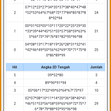
07*12*23*27*34*35*37*38*40*47*48
2
*52*53*64*67*68*72*77*84*85*87*8
24
8*92*94
00*01*03*05*10*11*20*22*25*29*30
1
*33*39*44*45*51*55*57*58*59*63*6
31
5*66*73*74*76*81*82*95*96*98
04*08*13*17*18*19*26*28*31*32*41
0
*42*46*49*50*56*62*69*70*71*75*8
25
0*86*89*99
Hit
Angka 2D Tengah
Jumlah
5
09*52*80
3
4
89*90*91*94
4
3
05*06*17*32*49*63*64*67*73*97
10
02*07*08*10*11*14*20*36*38*40*41
2
*46*51*53*56*58*59*65*69*72*75*7
29
6*78*79*88*93*95*96*98