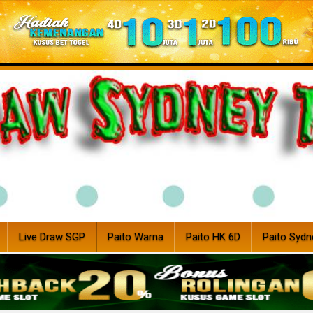
Live Draw SGP
Paito Warna
Paito HK 6D
Paito Sydn