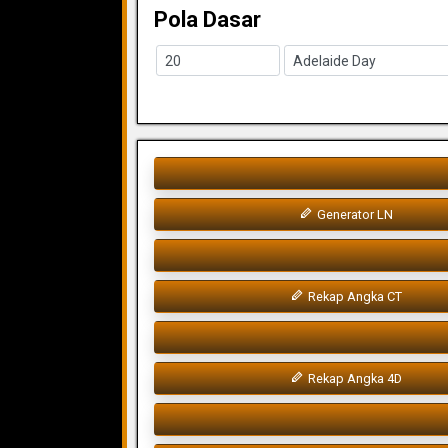
Pola Dasar
Generator LN
Rekap Angka CT
Rekap Angka 4D