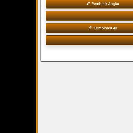
Pembalik Angka
Kombinasi 4D