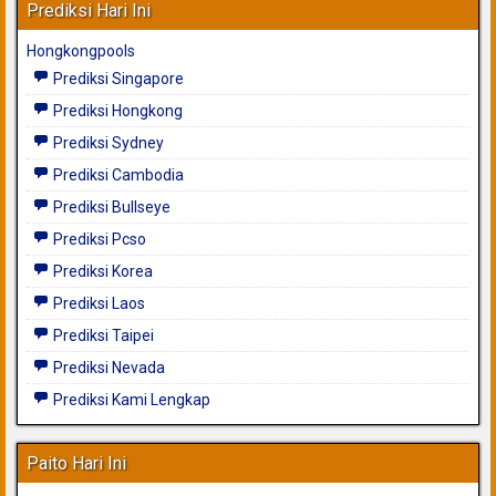
Prediksi Hari Ini
Hongkongpools
Prediksi Singapore
Prediksi Hongkong
Prediksi Sydney
Prediksi Cambodia
Prediksi Bullseye
Prediksi Pcso
Prediksi Korea
Prediksi Laos
Prediksi Taipei
Prediksi Nevada
Prediksi Kami Lengkap
Paito Hari Ini