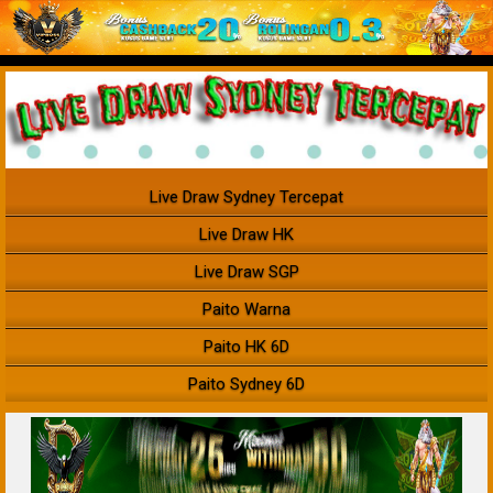
Live Draw Sydney Tercepat
Live Draw HK
Live Draw SGP
Paito Warna
Paito HK 6D
Paito Sydney 6D