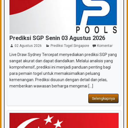
Prediksi SGP Senin 03 Agustus 2026
02 Agustus 2026
Prediksi Togel Singapore
Komentar
Live Draw Sydney Tercepat menyediakan prediksi SGP yang
sangat akurat dan dapat diandalkan. Melalui analisis yang
komprehensif, prediksi ini menjadi panduan penting bagi
para pemain togel untuk memaksimalkan peluang
kemenangan. Prediksi disusun dengan detail dan jelas,
memberikan wawasan berharga mengenai [...]
Selengkapnya