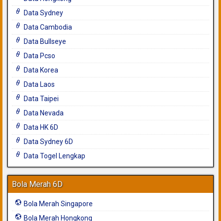
Data Sydney
Data Cambodia
Data Bullseye
Data Pcso
Data Korea
Data Laos
Data Taipei
Data Nevada
Data HK 6D
Data Sydney 6D
Data Togel Lengkap
Bola Merah 6D
Bola Merah Singapore
Bola Merah Hongkong