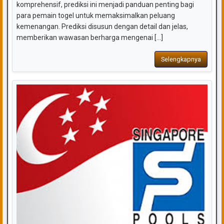
komprehensif, prediksi ini menjadi panduan penting bagi
para pemain togel untuk memaksimalkan peluang
kemenangan. Prediksi disusun dengan detail dan jelas,
memberikan wawasan berharga mengenai [...]
Selengkapnya