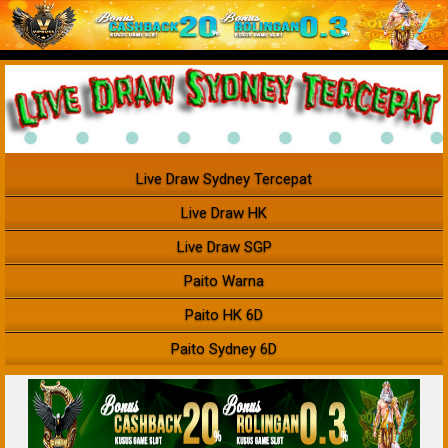
Live Draw Sydney Tercepat
Live Draw HK
Live Draw SGP
Paito Warna
Paito HK 6D
Paito Sydney 6D