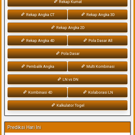
Rekap Kumat
Rekap Angka CT
Rekap Angka 3D
Rekap Angka 2D
Rekap Angka 4D
Pola Dasar All
Pola Dasar
Pembalik Angka
Multi Kombinasi
LN vs DN
Kombinasi 4D
Kolaborasi LN
Kalkulator Togel
Prediksi Hari Ini