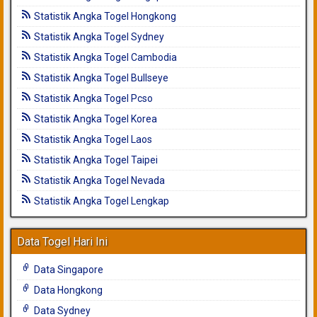
Statistik Angka Togel Hongkong
Statistik Angka Togel Sydney
Statistik Angka Togel Cambodia
Statistik Angka Togel Bullseye
Statistik Angka Togel Pcso
Statistik Angka Togel Korea
Statistik Angka Togel Laos
Statistik Angka Togel Taipei
Statistik Angka Togel Nevada
Statistik Angka Togel Lengkap
Data Togel Hari Ini
Data Singapore
Data Hongkong
Data Sydney