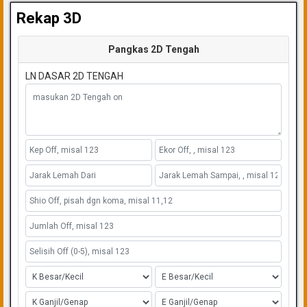
Rekap 3D
Pangkas 2D Tengah
LN DASAR 2D TENGAH