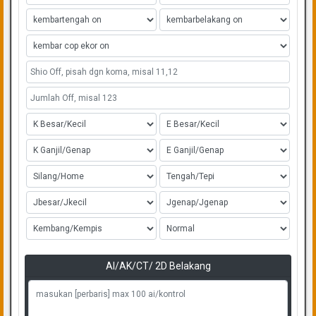
AI/AK/CT/ 2D Belakang