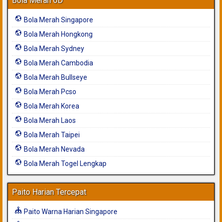
Bola Merah 6D
Bola Merah Singapore
Bola Merah Hongkong
Bola Merah Sydney
Bola Merah Cambodia
Bola Merah Bullseye
Bola Merah Pcso
Bola Merah Korea
Bola Merah Laos
Bola Merah Taipei
Bola Merah Nevada
Bola Merah Togel Lengkap
Paito Harian Tercepat
Paito Warna Harian Singapore