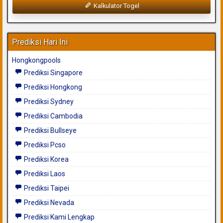
Kalkulator Togel
Prediksi Hari Ini
Hongkongpools
Prediksi Singapore
Prediksi Hongkong
Prediksi Sydney
Prediksi Cambodia
Prediksi Bullseye
Prediksi Pcso
Prediksi Korea
Prediksi Laos
Prediksi Taipei
Prediksi Nevada
Prediksi Kami Lengkap