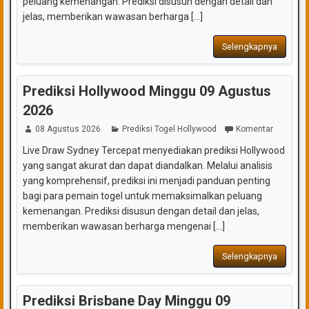
peluang kemenangan. Prediksi disusun dengan detail dan
jelas, memberikan wawasan berharga [...]
Selengkapnya
Prediksi Hollywood Minggu 09 Agustus
2026
08 Agustus 2026
Prediksi Togel Hollywood
Komentar
Live Draw Sydney Tercepat menyediakan prediksi Hollywood
yang sangat akurat dan dapat diandalkan. Melalui analisis
yang komprehensif, prediksi ini menjadi panduan penting
bagi para pemain togel untuk memaksimalkan peluang
kemenangan. Prediksi disusun dengan detail dan jelas,
memberikan wawasan berharga mengenai [...]
Selengkapnya
Prediksi Brisbane Day Minggu 09