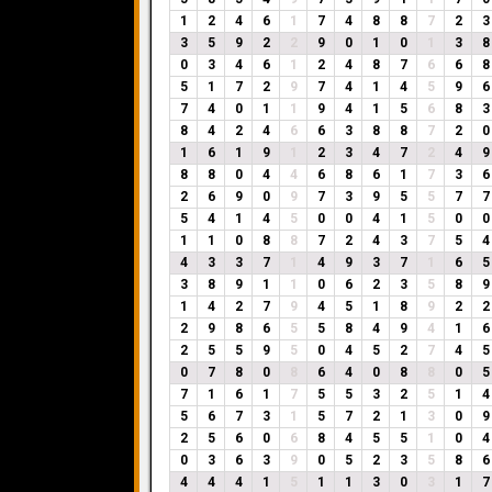
1
2
4
6
1
7
4
8
8
7
2
3
3
5
9
2
2
9
0
1
0
1
3
8
0
3
4
6
1
2
4
8
7
6
6
8
5
1
7
2
9
7
4
1
4
5
9
6
7
4
0
1
1
9
4
1
5
6
8
3
8
4
2
4
6
6
3
8
8
7
2
0
1
6
1
9
1
2
3
4
7
2
4
9
8
8
0
4
4
6
8
6
1
7
3
6
2
6
9
0
9
7
3
9
5
5
7
7
5
4
1
4
5
0
0
4
1
5
0
0
1
1
0
8
8
7
2
4
3
7
5
4
4
3
3
7
1
4
9
3
7
1
6
5
3
8
9
1
1
0
6
2
3
5
8
9
1
4
2
7
9
4
5
1
8
9
2
2
2
9
8
6
5
5
8
4
9
4
1
6
2
5
5
9
5
0
4
5
2
7
4
5
0
7
8
0
8
6
4
0
8
8
0
5
7
1
6
1
7
5
5
3
2
5
1
4
5
6
7
3
1
5
7
2
1
3
0
9
2
5
6
0
6
8
4
5
5
1
0
4
0
3
6
3
9
0
5
2
3
5
8
6
4
4
4
1
5
1
1
3
0
3
1
7