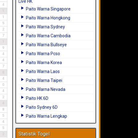
Live HK
4
Paito Warna Singapore
1
1
Paito Warna Hongkong
5
Paito Warna Sydney
2
7
Paito Warna Cambodia
1
Paito Warna Bullseye
9
Paito Warna Pcso
4
4
Paito Warna Korea
7
Paito Warna Laos
8
4
Paito Warna Taipei
0
Paito Warna Nevada
4
2
Paito HK 6D
4
Paito Sydney 6D
8
5
Paito Warna Lengkap
4
5
Statistik Togel
2