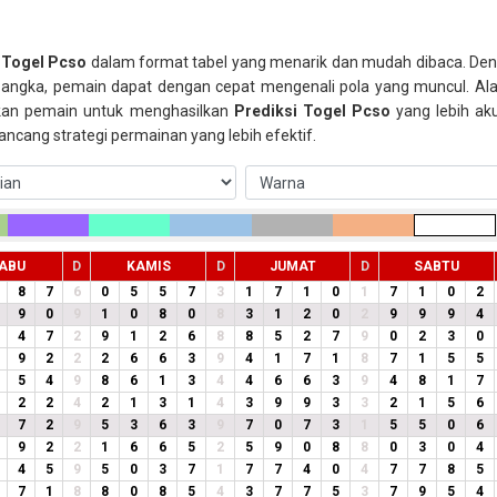
 Togel Pcso
dalam format tabel yang menarik dan mudah dibaca. De
angka, pemain dapat dengan cepat mengenali pola yang muncul. Alat
nkan pemain untuk menghasilkan
Prediksi Togel Pcso
yang lebih aku
cang strategi permainan yang lebih efektif.
ABU
D
KAMIS
D
JUMAT
D
SABTU
8
7
6
0
5
5
7
3
1
7
1
0
1
7
1
0
2
9
0
9
1
0
8
0
8
3
1
2
0
2
9
9
9
4
4
7
2
9
1
2
6
8
8
5
2
7
9
0
2
3
0
9
2
2
2
6
6
3
9
4
1
7
1
8
7
1
5
5
5
4
9
8
6
1
3
4
4
6
6
3
9
4
8
1
7
2
2
4
2
1
3
1
4
3
9
9
3
3
2
1
5
6
7
2
9
5
3
6
3
9
7
0
7
3
1
5
5
0
6
9
2
2
1
6
6
5
2
5
9
0
8
8
0
3
0
4
4
5
9
5
0
3
7
1
7
7
4
0
4
7
7
8
5
7
1
8
8
0
8
5
4
3
7
7
5
3
7
9
5
4