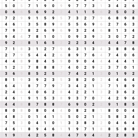
5
0
5
7
1
9
0
9
9
7
7
3
1
3
4
2
6
0
6
6
5
6
9
2
2
4
1
1
5
6
2
5
0
2
7
2
9
9
1
5
9
5
7
3
2
7
9
6
8
9
8
4
6
1
3
5
8
9
8
5
5
6
9
6
2
7
6
3
7
9
7
8
2
6
9
6
9
3
2
4
6
8
1
3
4
9
4
4
7
8
1
0
1
0
9
3
9
3
3
0
7
2
9
2
2
8
1
6
5
2
2
2
3
4
7
4
4
7
8
7
1
8
3
1
2
7
9
6
3
1
3
4
3
8
8
6
2
7
9
5
4
4
2
6
8
9
7
6
4
7
4
0
6
4
4
8
9
8
4
5
9
0
9
0
4
4
4
4
4
1
1
2
3
7
8
8
8
7
4
0
2
9
2
3
7
0
1
3
6
9
8
5
2
5
7
7
4
2
1
3
0
1
9
2
8
1
9
3
9
2
3
5
3
8
2
0
2
4
4
6
4
6
4
1
8
7
7
9
7
3
4
2
1
3
7
1
8
9
2
4
6
4
0
6
2
8
4
2
2
1
3
2
3
6
2
4
6
1
9
1
5
3
8
9
3
7
0
7
4
2
9
6
4
4
8
8
7
8
8
7
6
9
0
2
2
9
1
8
5
8
0
8
0
8
0
4
4
0
8
2
8
1
8
0
0
4
4
8
3
0
1
4
1
5
5
0
2
1
3
5
8
3
4
7
5
3
0
4
1
0
1
3
3
8
3
2
0
4
6
4
4
6
1
8
9
4
6
1
1
9
7
1
8
8
5
8
8
1
9
1
4
2
5
8
4
4
7
9
4
4
2
2
8
3