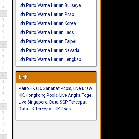
2
Paito Warna Harian Bullseye
X
7
Paito Warna Harian Pcso
3
Paito Warna Harian Korea
3
9
Paito Warna Harian Laos
7
Paito Warna Harian Taipei
4
Paito Warna Harian Nevada
1
7
Paito Warna Harian Lengkap
3
2
6
Link
4
1
Paito HK 6D
,
Sahabat Pools
,
Live Draw
7
HK
,
Hongkong Pools
,
Live Angka Togel
,
7
Live Singapore
,
Data SGP Tercepat
,
6
Data HK Tercepat
,
HK Pools
1
2
2
1
1