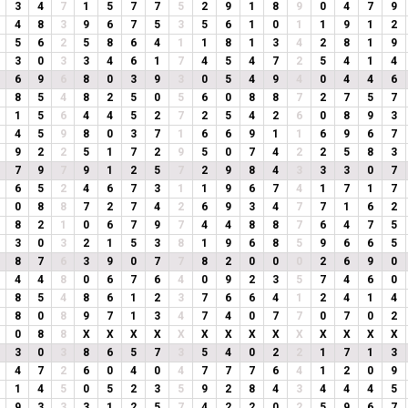
3
4
7
1
5
7
7
5
2
9
1
8
9
0
4
7
9
4
8
3
9
6
7
5
3
5
6
1
0
1
1
9
1
2
5
6
2
5
8
6
4
1
1
8
1
3
4
2
8
1
9
3
0
3
3
4
6
1
7
4
5
4
7
2
5
4
1
4
6
9
6
8
0
3
9
3
0
5
4
9
4
0
4
4
6
8
5
4
8
2
5
0
5
6
0
8
8
7
2
7
5
7
1
5
6
4
4
5
2
7
2
5
4
2
6
0
8
9
3
4
5
9
8
0
3
7
1
6
6
9
1
1
6
9
6
7
9
2
2
5
1
7
2
9
5
0
7
4
2
2
5
8
3
7
9
7
9
1
2
5
7
2
9
8
4
3
3
3
0
7
6
5
2
4
6
7
3
1
1
9
6
7
4
1
7
1
7
0
8
8
7
2
7
4
2
6
9
3
4
7
7
1
6
2
8
2
1
0
6
7
9
7
4
4
8
8
7
6
4
7
5
3
0
3
2
1
5
3
8
1
9
6
8
5
9
6
6
5
8
7
6
3
9
0
7
7
8
2
0
0
0
2
6
9
0
4
4
8
0
6
7
6
4
0
9
2
3
5
7
4
6
0
8
5
4
8
6
1
2
3
7
6
6
4
1
2
4
1
4
8
0
8
9
7
1
3
4
7
4
0
7
7
0
7
0
2
0
8
8
X
X
X
X
X
X
X
X
X
X
X
X
X
X
3
0
3
8
6
5
7
3
5
4
0
2
2
1
7
1
3
4
7
2
6
0
4
0
4
7
7
7
6
4
1
2
0
9
1
4
5
0
5
2
3
5
9
2
8
4
3
4
4
4
5
9
3
3
3
1
2
5
7
4
2
2
0
2
5
9
6
7