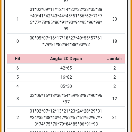
97
01*02*09*11*12*14*22*32*33*35*38
*40*41*42*43*44*45*51*56*62*71*7
1
33
5*77*78*85*86*91*93*94*95*96*98*
99
00*05*07*16*17*18*27*49*55*57*61
0
18
*79*81*82*84*88*90*92
Hit
Angka 2D Depan
Jumlah
6
42*65
2
5
16*82
2
4
05*30
2
03*06*15*18*36*54*59*83*87*90*96
3
12
*97
01*02*07*12*13*21*23*24*28*29*31
2
*34*35*38*40*47*52*57*61*62*67*7
31
3*74*75*76*79*84*85*86*91*93