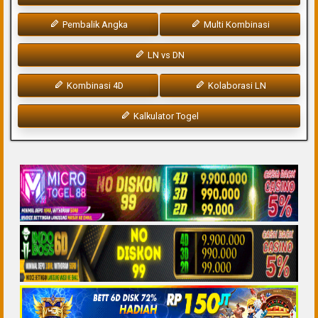
Pembalik Angka
Multi Kombinasi
LN vs DN
Kombinasi 4D
Kolaborasi LN
Kalkulator Togel