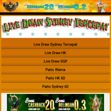
Live Draw Sydney Tercepat
Live Draw HK
Live Draw SGP
Paito Warna
Paito HK 6D
Paito Sydney 6D