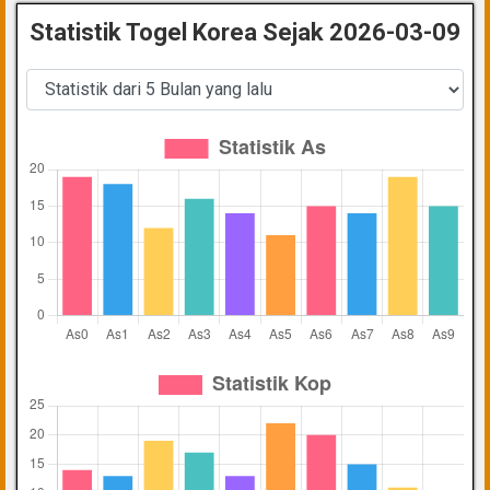
Statistik Togel Korea Sejak 2026-03-09