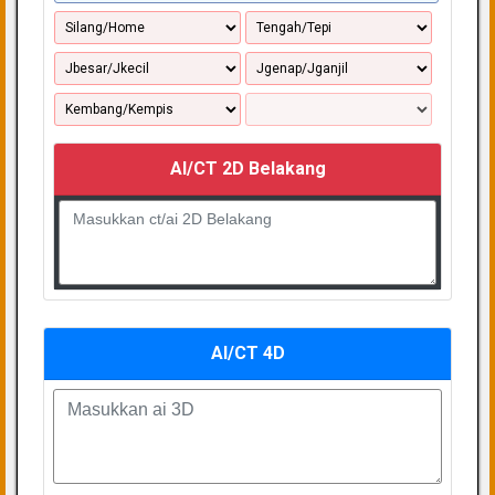
AI/CT 2D Belakang
AI/CT 4D