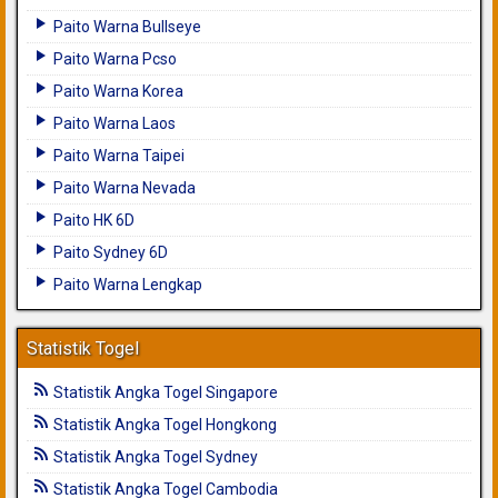
Paito Warna Bullseye
Paito Warna Pcso
Paito Warna Korea
Paito Warna Laos
Paito Warna Taipei
Paito Warna Nevada
Paito HK 6D
Paito Sydney 6D
Paito Warna Lengkap
Statistik Togel
Statistik Angka Togel Singapore
Statistik Angka Togel Hongkong
Statistik Angka Togel Sydney
Statistik Angka Togel Cambodia