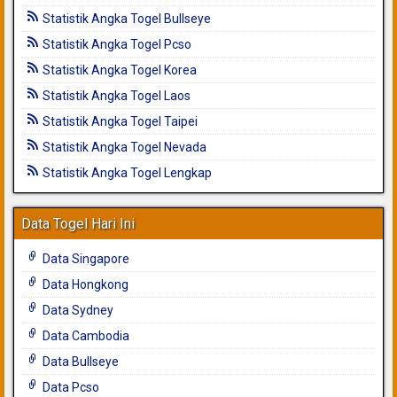
Statistik Angka Togel Bullseye
Statistik Angka Togel Pcso
Statistik Angka Togel Korea
Statistik Angka Togel Laos
Statistik Angka Togel Taipei
Statistik Angka Togel Nevada
Statistik Angka Togel Lengkap
Data Togel Hari Ini
Data Singapore
Data Hongkong
Data Sydney
Data Cambodia
Data Bullseye
Data Pcso