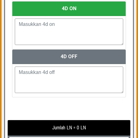
4D ON
4D OFF
Generate
Jumlah LN = 0 LN