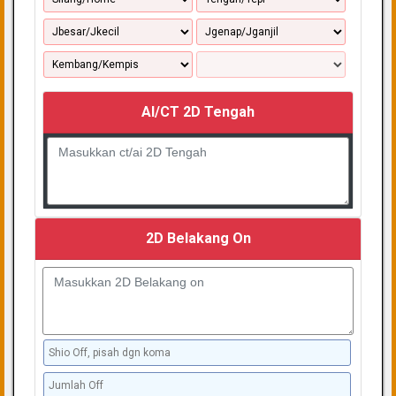
AI/CT 2D Tengah
2D Belakang On