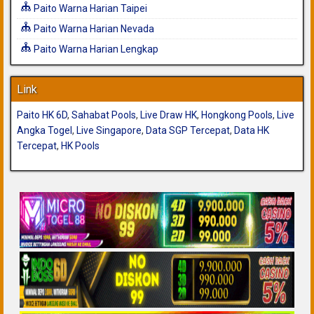
Paito Warna Harian Taipei
Paito Warna Harian Nevada
Paito Warna Harian Lengkap
Link
Paito HK 6D
,
Sahabat Pools
,
Live Draw HK
,
Hongkong Pools
,
Live
Angka Togel
,
Live Singapore
,
Data SGP Tercepat
,
Data HK
Tercepat
,
HK Pools