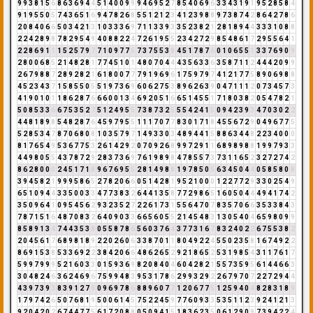
9
9
3
8
1
5
6
8
6
3
6
9
4
4
5
1
4
0
0
9
9
9
4
6
9
5
2
7
8
5
4
0
6
9
6
3
3
4
3
1
9
1
9
5
2
8
5
8
4
9
1
9
5
5
0
5
7
4
3
6
5
1
6
9
4
7
8
2
6
8
5
5
1
2
1
2
3
4
1
2
3
9
8
8
9
7
3
8
7
4
2
8
6
4
2
7
8
6
2
0
8
4
0
6
6
5
0
3
4
2
1
3
1
0
3
3
3
6
9
7
1
1
3
3
9
3
3
5
2
3
8
2
1
2
8
1
8
9
4
4
3
3
3
1
0
8
8
2
2
4
2
8
9
8
7
8
2
9
5
4
9
4
0
8
8
2
2
4
7
2
6
1
9
5
5
2
3
4
2
7
2
9
8
5
4
8
6
1
7
2
9
5
5
6
4
1
2
2
8
6
9
1
1
1
5
2
5
7
9
7
7
1
0
9
7
7
5
7
3
7
5
5
3
8
4
5
1
7
8
7
6
0
1
0
6
5
5
1
3
3
7
6
9
0
9
2
8
0
0
6
8
5
2
1
4
8
2
8
1
7
7
4
5
1
0
1
4
8
0
7
0
4
4
4
3
5
6
3
3
6
3
5
8
7
1
1
2
4
4
4
2
0
9
9
2
6
7
9
8
8
7
2
8
9
2
8
2
1
6
1
8
0
0
7
7
7
9
1
9
6
9
6
1
7
5
9
7
9
7
4
1
2
1
7
7
5
8
9
0
6
9
8
8
4
5
2
3
4
3
7
1
5
8
5
5
0
5
5
1
9
7
3
6
9
6
0
6
2
7
5
3
8
9
6
2
6
3
9
0
4
7
1
1
1
2
0
7
3
4
5
7
3
4
1
9
0
1
0
1
1
8
6
2
8
7
6
6
6
0
0
1
3
4
6
9
2
0
5
1
6
6
5
1
4
5
5
1
7
1
8
0
3
8
2
0
5
4
7
8
2
1
5
0
8
5
3
3
6
6
7
5
3
5
2
7
5
1
2
4
9
5
5
7
3
8
7
3
2
5
5
5
4
2
4
1
5
0
9
4
2
3
9
3
4
7
0
3
0
2
2
4
4
8
1
8
9
8
5
4
8
2
8
7
6
4
5
9
7
9
5
5
1
1
1
7
0
7
7
8
3
0
1
7
1
8
4
5
5
6
7
2
9
0
4
9
6
7
7
5
5
2
8
5
3
4
7
8
7
0
6
8
0
8
1
0
3
5
7
9
7
1
4
9
3
3
0
3
4
8
9
4
4
1
5
8
8
6
3
4
4
8
2
2
3
4
0
0
0
8
1
7
6
5
4
9
5
3
6
7
7
5
3
2
6
1
4
2
9
2
0
7
0
9
2
6
8
9
9
7
2
9
1
1
6
8
9
8
9
8
8
1
9
9
7
9
3
3
4
4
9
8
0
5
5
4
3
7
8
7
2
9
2
8
3
7
3
6
9
7
6
1
9
8
9
8
4
7
8
5
5
7
3
7
3
1
1
6
5
2
3
2
7
2
7
4
2
8
6
2
8
0
0
0
2
4
5
1
7
1
8
9
6
7
6
9
5
5
2
8
1
4
9
8
8
1
9
7
8
5
0
5
6
3
4
5
0
4
4
0
5
8
5
8
0
8
3
9
4
5
8
2
1
9
9
9
5
8
6
5
2
7
8
2
0
6
6
0
5
1
4
2
8
1
9
5
2
1
0
0
0
1
2
2
7
7
2
9
3
3
0
2
5
4
9
6
5
1
0
9
4
4
3
3
5
0
0
3
3
4
7
7
3
8
3
2
6
4
4
1
3
5
8
7
7
2
9
8
6
5
1
6
0
5
0
4
4
4
9
4
1
7
4
2
3
5
0
9
6
4
1
0
9
5
4
5
6
2
9
3
2
3
5
2
7
2
2
6
1
7
3
1
5
5
6
4
7
0
7
8
3
5
7
0
6
6
3
5
3
3
8
4
3
7
8
7
1
5
1
6
4
8
7
0
8
3
2
6
4
0
9
0
3
3
6
6
5
6
0
5
5
2
1
4
5
4
8
3
1
3
0
5
4
0
4
6
5
9
8
0
9
9
8
5
8
9
1
3
4
7
4
4
3
5
3
8
0
5
5
8
7
8
6
5
6
0
3
7
6
4
3
7
7
3
1
6
7
8
3
2
4
0
2
2
6
7
5
5
3
8
2
2
0
4
5
6
1
7
6
8
9
8
1
8
9
2
2
0
2
6
0
6
3
3
8
7
0
1
1
8
0
4
9
2
2
4
5
5
0
2
3
5
8
1
6
7
4
9
2
2
8
6
9
1
5
3
8
5
3
3
6
9
2
2
3
8
4
2
0
6
6
4
8
6
2
6
5
2
9
2
1
8
6
5
2
5
3
1
9
8
5
4
3
1
1
7
6
1
7
5
9
9
7
9
9
9
5
2
1
6
0
3
3
0
1
5
9
3
6
9
8
2
0
8
4
0
4
6
0
4
2
8
2
1
5
5
7
3
5
9
5
6
1
4
4
6
6
3
3
0
4
8
2
4
6
3
6
2
4
6
9
6
7
5
9
9
4
8
3
9
5
3
1
7
8
6
2
9
9
3
2
9
2
2
6
7
9
7
0
7
2
2
7
2
9
4
4
4
3
9
7
3
9
3
8
3
9
1
2
7
9
0
9
6
9
7
8
6
8
8
9
6
0
7
7
1
2
0
6
7
7
5
1
2
5
9
4
0
4
8
2
8
3
1
8
9
1
7
9
7
4
2
6
5
0
7
6
8
1
9
5
0
0
6
1
4
5
7
5
2
2
4
5
9
7
7
6
0
9
3
3
5
3
5
1
1
2
3
9
2
4
1
2
1
3
9
2
0
4
2
0
2
6
7
4
4
7
7
5
6
1
7
2
0
8
8
0
5
0
9
4
1
5
1
8
3
6
2
3
5
0
6
1
2
9
0
9
7
3
9
4
2
2
4