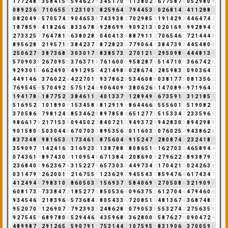
1
7
7
2
4
8
3
3
5
8
4
1
5
6
5
9
4
6
2
7
9
3
4
5
1
7
0
7
1
1
3
8
0
2
2
6
7
7
5
8
7
6
0
5
2
9
8
0
8
0
8
9
2
3
6
9
7
1
0
6
5
5
1
1
2
3
1
0
1
1
8
2
5
9
6
4
1
7
9
4
4
5
3
8
0
2
6
8
1
4
5
4
1
1
2
8
8
7
0
8
2
0
4
9
4
5
7
0
5
7
4
2
9
0
4
6
5
3
8
7
4
3
9
3
8
2
7
0
2
9
8
5
4
1
9
1
4
2
9
2
4
4
6
4
7
4
2
1
8
7
8
5
9
5
4
1
8
2
6
6
3
8
3
3
6
7
8
6
9
2
8
6
9
9
9
9
0
9
2
1
3
4
0
2
0
1
6
9
6
9
9
2
8
9
4
4
2
7
3
3
2
5
7
7
6
4
7
8
1
9
6
3
8
0
2
8
1
0
4
0
4
1
3
4
8
8
7
9
1
1
2
7
0
6
5
4
6
1
7
2
1
4
4
4
8
8
9
5
6
2
8
1
2
1
9
5
7
1
8
3
8
4
2
3
7
1
8
7
2
8
2
3
5
7
7
9
0
6
4
1
3
8
4
7
3
9
3
4
4
5
4
8
0
8
2
5
0
6
2
7
9
3
8
7
3
6
8
5
3
0
3
0
1
7
8
8
3
8
5
7
3
1
2
7
0
1
2
1
3
2
9
5
0
9
8
8
4
4
4
8
1
3
4
5
7
0
9
0
3
3
2
6
7
0
9
5
5
3
7
6
3
7
1
8
7
6
1
6
0
0
0
9
5
8
2
8
7
6
5
1
4
7
1
0
1
3
6
6
7
4
2
6
9
2
9
3
0
1
1
6
6
2
4
9
0
9
4
9
1
2
9
5
5
4
2
1
4
9
8
8
0
2
8
6
7
4
2
2
8
5
9
8
3
2
0
9
0
3
6
4
1
4
4
9
1
4
6
1
3
7
6
0
2
2
4
4
2
2
7
0
1
1
9
3
7
8
6
2
8
5
3
4
6
0
8
8
0
3
8
1
7
7
5
0
8
1
3
5
6
2
7
6
9
5
4
5
9
5
7
0
4
9
2
2
5
7
5
1
2
4
6
9
0
6
4
0
9
9
3
8
0
6
2
6
8
1
4
7
0
8
9
8
9
7
1
9
6
4
1
1
9
4
1
7
8
6
1
8
7
7
5
2
7
3
8
4
6
1
1
2
4
0
1
3
3
7
1
1
2
8
9
4
9
4
6
7
3
5
9
1
1
3
1
2
1
8
5
4
5
1
6
9
5
2
7
1
0
1
8
9
0
9
1
5
3
4
5
8
4
8
1
2
9
1
9
1
8
6
4
4
6
6
3
5
5
5
6
0
1
1
5
1
9
0
8
2
1
3
7
0
5
8
6
5
7
9
8
1
2
4
6
8
5
3
4
6
2
8
8
9
7
8
5
8
4
6
5
1
2
7
7
5
5
1
5
3
3
4
7
2
3
3
5
9
6
6
9
8
6
6
1
7
8
2
1
7
1
5
3
8
0
9
4
5
0
2
2
8
4
0
7
2
1
3
9
4
9
3
7
2
9
9
4
2
8
3
0
3
8
9
4
2
9
8
8
9
0
1
5
8
0
8
5
0
3
0
4
4
8
6
7
0
7
0
3
3
8
9
5
3
5
6
2
0
1
1
6
0
3
3
0
7
6
0
2
5
7
9
4
3
8
6
2
8
8
3
7
3
4
8
3
9
8
1
6
5
3
8
1
7
3
4
6
1
7
8
7
5
6
0
4
4
9
1
5
2
4
7
2
2
8
0
8
7
4
2
2
3
2
4
1
8
9
3
5
9
0
9
7
7
1
4
2
4
1
6
7
3
1
6
9
2
3
5
1
3
8
7
8
8
7
8
0
8
6
5
1
6
1
6
2
7
0
3
3
4
6
5
8
9
4
4
0
7
4
3
6
1
7
8
9
7
4
3
0
3
1
1
0
9
5
4
9
6
7
1
3
8
4
3
2
0
8
6
9
0
9
2
7
9
6
2
2
4
8
9
3
8
7
9
7
2
3
6
8
4
0
4
9
6
2
3
6
7
4
3
1
5
2
2
7
9
6
5
7
3
0
3
3
4
4
9
7
3
4
7
1
7
0
4
2
1
3
0
2
4
2
6
3
9
0
3
1
4
7
9
7
2
6
2
0
0
1
1
2
1
6
7
5
5
1
1
2
3
6
2
9
2
9
4
5
5
4
3
7
8
5
9
4
7
6
4
6
1
7
4
3
4
7
4
1
2
4
9
4
4
7
9
8
3
1
0
1
8
6
0
5
0
3
3
1
5
6
9
3
7
1
5
8
4
0
6
9
6
2
7
0
5
0
8
8
3
2
1
9
0
9
9
6
0
8
1
7
3
1
7
3
3
8
4
7
2
1
8
5
2
7
7
5
8
5
0
5
3
6
9
0
9
6
3
7
5
3
6
1
2
7
0
4
4
4
7
9
4
6
0
6
9
3
4
5
4
6
1
2
1
8
3
9
6
6
5
7
3
6
8
4
3
8
0
5
4
3
3
6
7
2
0
8
5
1
6
4
8
1
3
6
7
4
3
6
8
7
4
8
3
9
5
2
0
7
0
7
1
2
6
9
0
7
7
7
9
2
3
9
3
3
2
4
8
6
2
8
1
0
7
9
0
5
3
8
5
5
3
2
7
4
2
2
7
5
6
3
5
8
9
2
7
5
4
5
9
6
8
9
7
8
0
8
5
2
9
4
4
6
1
4
3
5
9
6
8
5
3
6
2
8
0
0
0
5
8
7
6
2
7
9
0
9
0
4
7
2
9
4
8
9
9
8
7
6
2
9
1
2
6
5
2
5
9
0
7
9
1
1
7
5
3
1
4
4
8
1
0
7
5
9
5
5
8
3
1
9
0
6
6
3
7
0
0
5
9
5