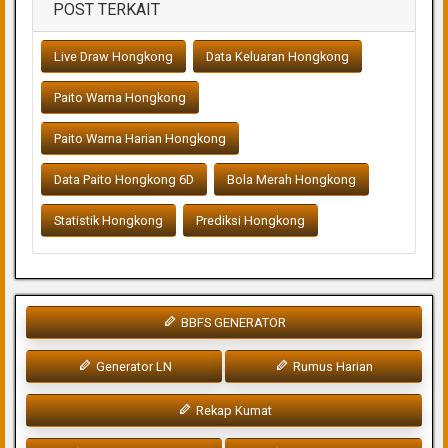
POST TERKAIT
Live Draw Hongkong
Data Keluaran Hongkong
Paito Warna Hongkong
Paito Warna Harian Hongkong
Data Paito Hongkong 6D
Bola Merah Hongkong
Statistik Hongkong
Prediksi Hongkong
BBFS GENERATOR
Generator LN
Rumus Harian
Rekap Kumat