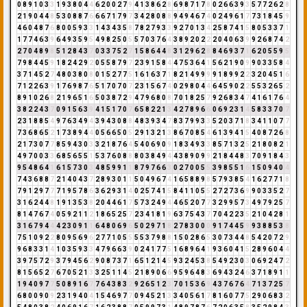
0
8
9
1
0
3
3
1
9
3
8
0
4
4
6
2
0
0
2
7
9
4
1
3
8
6
2
8
6
9
8
7
1
7
8
0
2
6
6
3
9
3
5
7
7
2
6
2
8
2
1
9
0
4
4
8
5
3
0
8
8
7
6
6
6
7
1
7
9
7
3
4
2
8
0
8
8
9
4
9
4
6
7
4
0
2
4
9
6
1
7
7
3
1
8
4
5
9
4
6
0
4
8
7
6
8
0
0
5
9
3
3
1
4
3
4
3
5
8
7
8
2
7
9
3
3
9
2
7
0
1
3
4
2
5
8
7
4
1
5
8
0
5
3
3
7
1
1
7
7
4
6
3
9
6
4
9
3
5
9
5
4
9
8
2
5
0
5
5
7
0
3
7
6
4
3
8
9
2
0
2
2
2
0
4
0
6
3
9
9
2
6
8
7
4
2
2
7
0
4
8
9
8
5
1
2
8
4
3
7
0
3
3
7
5
2
7
1
5
8
6
4
4
8
3
1
2
9
6
2
8
8
4
6
9
3
7
1
6
2
0
5
5
9
5
7
9
8
4
4
5
9
1
8
2
4
2
9
2
0
5
5
8
7
9
7
2
3
9
1
5
8
4
4
7
5
3
6
4
1
5
6
2
1
9
0
9
9
0
3
3
5
8
4
3
7
1
4
5
2
7
4
8
0
3
8
0
8
0
1
5
2
7
7
5
1
6
1
6
3
7
1
8
2
1
4
9
9
9
9
1
8
9
9
2
2
3
2
0
4
5
1
6
7
1
2
2
6
3
9
1
7
6
9
8
7
6
5
1
7
0
7
0
7
2
3
1
5
6
7
4
0
2
9
8
0
4
4
6
4
5
9
0
2
2
5
5
3
2
6
5
2
8
9
1
0
2
6
8
2
1
9
6
5
1
6
5
0
3
8
7
2
9
4
7
9
6
8
0
8
7
0
1
8
2
5
7
9
2
6
8
3
4
7
4
1
6
1
7
6
4
3
8
2
2
4
3
7
0
9
1
5
6
3
9
4
1
5
1
7
0
7
6
5
8
2
2
1
3
4
2
7
8
9
6
6
0
6
9
2
3
1
4
5
8
3
3
7
0
7
2
3
1
8
8
5
4
9
7
6
3
4
9
4
3
9
4
3
0
8
8
4
8
3
9
3
4
7
8
3
7
9
9
3
3
5
2
0
3
7
1
8
3
4
1
1
0
7
7
7
3
6
8
6
5
2
1
7
3
8
9
4
4
0
5
6
6
5
0
5
2
9
1
3
2
1
3
8
6
7
0
8
5
4
6
1
3
9
4
1
5
4
0
8
7
2
6
8
2
1
7
3
0
7
7
8
5
9
4
3
0
3
3
2
1
8
7
6
4
5
4
0
6
9
0
9
1
8
3
4
9
3
3
8
5
7
1
3
2
5
2
1
8
0
8
2
1
4
9
7
0
0
3
3
6
8
5
6
5
5
1
5
3
7
6
0
8
8
8
0
3
8
4
9
4
4
3
8
9
0
9
9
2
1
8
4
4
8
3
7
0
9
1
8
4
3
9
5
4
8
6
4
1
6
1
5
7
3
0
3
4
8
5
9
9
1
1
8
7
9
7
6
6
3
0
2
7
0
0
5
5
3
9
8
5
5
1
6
1
5
0
9
4
0
4
7
4
3
6
8
8
7
2
1
4
0
4
3
7
2
8
9
3
0
1
1
5
0
4
9
6
7
4
1
6
5
8
8
9
8
5
7
9
3
8
5
4
1
6
2
7
7
1
8
7
9
1
2
9
7
7
7
1
9
5
7
8
6
3
6
2
9
3
1
4
0
2
5
7
4
1
5
8
4
1
1
0
5
5
2
7
2
7
3
6
9
9
0
3
3
5
2
7
3
1
6
2
4
4
8
1
9
1
3
5
3
8
2
0
4
4
6
1
7
5
7
3
2
4
9
4
4
6
5
2
0
7
7
3
2
9
9
5
7
3
4
9
7
9
2
5
7
8
1
4
7
6
7
4
0
5
9
2
1
1
2
1
8
6
5
2
5
7
2
3
4
1
8
1
9
6
3
7
5
4
3
7
7
0
4
2
2
3
5
2
1
0
4
2
8
1
3
1
6
7
9
4
4
4
2
3
0
9
1
1
6
4
8
0
6
9
6
5
0
2
9
7
1
8
2
7
8
3
0
0
0
9
1
7
4
4
5
9
9
3
8
8
5
3
8
7
5
1
0
9
2
2
8
0
9
5
6
9
6
2
7
7
1
0
5
5
5
5
3
7
9
8
8
1
5
0
2
8
6
5
3
0
7
3
4
4
8
5
4
2
0
7
2
9
9
6
8
3
3
1
4
1
0
3
5
9
3
3
4
7
9
6
6
3
9
0
2
4
1
7
7
5
1
6
8
9
6
4
1
9
3
6
0
4
1
5
2
8
9
6
0
4
4
3
9
7
5
7
2
9
3
7
9
4
5
6
2
9
0
8
7
3
7
1
6
5
1
2
1
4
5
9
3
2
4
5
3
8
5
4
9
2
3
0
3
0
6
9
2
4
7
2
8
1
5
6
5
2
7
6
7
0
5
2
1
3
3
2
5
1
1
4
5
2
1
8
9
0
6
6
9
5
9
6
4
8
3
6
9
4
3
2
4
6
3
7
1
8
9
1
1
1
9
4
0
9
7
7
5
0
8
9
1
6
7
7
6
4
3
8
3
2
9
2
6
5
1
2
3
7
0
1
5
3
6
9
4
3
7
6
7
6
4
7
1
3
7
2
5
7
6
8
0
0
9
0
9
2
3
1
9
4
0
4
1
5
4
6
9
7
7
0
9
4
5
2
1
3
3
4
0
5
6
1
7
8
1
6
0
7
7
5
2
9
0
6
8
3
2