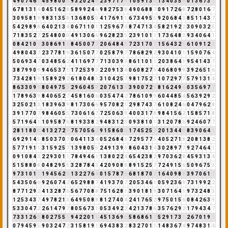
4
9
0
7
4
6
1
4
5
9
8
0
0
0
9
3
2
0
2
4
6
2
3
9
7
1
7
8
1
0
5
9
1
3
4
1
3
4
0
3
5
8
0
1
3
6
7
3
1
6
7
8
1
3
1
4
0
4
5
1
6
2
8
5
8
9
9
2
4
6
9
8
2
7
5
3
8
4
9
0
6
8
8
7
0
9
1
7
2
6
8
7
2
8
0
1
6
7
3
0
9
5
8
1
9
9
8
3
1
3
5
8
1
3
6
8
0
5
5
4
1
7
6
9
1
1
6
7
3
4
9
5
5
9
2
0
6
8
4
3
8
5
1
1
4
3
7
5
4
2
9
8
9
8
6
4
0
2
1
3
4
0
6
7
1
1
0
1
1
2
5
9
6
7
4
8
7
4
7
1
3
4
5
8
2
1
9
2
2
3
0
9
0
3
2
5
7
1
8
3
5
2
7
2
5
4
8
0
0
0
4
9
1
3
0
6
6
9
6
2
8
2
3
5
2
3
9
1
0
1
1
1
7
3
6
4
8
3
9
3
4
0
6
4
1
0
8
4
2
1
0
1
3
0
8
6
9
1
1
8
4
5
0
0
7
7
2
0
6
4
8
4
3
7
2
3
1
7
0
7
1
5
6
4
3
2
5
6
1
0
9
1
2
3
4
9
8
0
4
3
7
2
3
7
7
8
1
9
3
6
1
5
0
7
7
0
2
5
8
7
9
7
7
8
6
8
2
9
2
9
3
0
4
1
0
1
1
5
9
0
7
6
4
5
0
6
9
3
4
7
0
3
4
8
5
6
2
4
1
1
6
9
7
7
7
1
3
0
3
9
3
8
6
1
1
0
1
1
2
0
3
8
6
4
1
9
5
4
1
4
3
7
3
8
7
9
9
0
9
9
4
6
5
3
7
1
1
7
2
5
3
9
3
2
2
0
9
1
3
4
0
6
0
8
2
7
9
4
0
6
8
0
9
9
3
9
2
6
5
1
6
7
3
4
2
8
1
9
1
5
8
9
2
9
2
6
1
8
0
4
8
3
3
1
0
4
2
5
7
9
8
1
7
5
2
7
1
0
7
2
9
7
7
5
7
9
1
3
1
4
8
6
3
3
0
9
9
8
0
4
9
7
5
3
2
9
6
0
4
5
9
2
0
7
6
1
3
4
3
9
0
0
7
2
9
8
1
6
2
4
9
4
0
3
5
6
9
7
7
1
7
8
9
6
3
9
8
4
0
6
5
2
7
4
5
8
1
6
0
6
0
3
5
4
7
4
2
7
8
6
1
0
9
9
6
0
4
4
8
5
4
5
6
3
9
2
9
2
3
2
5
0
2
1
3
1
8
3
9
6
3
9
8
1
7
3
0
6
6
9
5
7
0
8
2
1
2
9
8
7
4
3
7
6
1
0
8
2
4
6
0
4
7
9
6
2
8
3
9
1
7
7
0
7
9
8
4
6
0
5
5
7
3
0
6
1
6
7
7
2
5
0
6
3
9
4
0
0
3
1
7
8
9
8
4
1
5
6
2
1
5
8
5
7
1
8
5
7
1
9
6
4
1
1
0
9
5
8
7
6
8
1
9
3
3
8
2
9
4
8
3
1
2
3
0
9
3
8
1
0
1
3
1
2
0
7
8
6
9
2
4
6
0
7
7
2
8
1
1
8
0
8
4
1
3
2
7
2
9
7
5
7
0
5
6
2
9
1
5
8
6
0
6
1
7
4
5
2
5
7
2
0
1
3
4
4
8
8
3
9
0
6
4
1
6
9
2
9
1
4
5
8
5
0
3
7
0
7
0
6
4
1
1
3
4
0
5
2
6
8
4
3
7
2
9
5
7
7
5
4
0
5
2
7
1
8
2
0
8
1
3
8
2
5
7
7
1
9
1
1
3
1
5
9
2
5
7
1
3
9
8
0
5
5
2
4
9
1
3
9
3
8
6
0
4
3
1
4
3
0
2
8
9
7
7
9
2
7
4
6
4
1
0
9
1
0
8
4
3
2
2
9
3
0
1
1
7
8
4
9
4
6
1
1
3
8
0
2
2
4
6
5
4
2
3
8
2
9
7
0
3
6
2
8
4
5
9
3
1
3
4
5
1
5
8
8
0
8
0
4
8
2
9
5
5
3
2
8
7
8
4
3
4
2
0
9
0
8
8
8
9
1
5
2
5
7
7
2
4
9
1
5
6
5
0
9
6
7
5
3
9
7
3
1
0
1
1
1
9
4
5
6
2
8
1
3
2
2
7
6
4
0
1
5
7
8
7
6
6
8
1
8
7
0
7
1
6
4
0
9
8
8
3
9
7
0
6
1
7
5
4
3
5
0
6
6
9
2
6
0
7
4
2
6
5
2
9
8
8
7
4
1
9
3
7
0
7
2
0
5
3
4
6
1
0
5
9
2
3
6
9
7
3
1
9
9
2
2
8
7
7
1
2
9
2
4
1
3
2
8
7
6
5
6
7
7
0
8
8
7
5
1
6
2
8
1
3
9
0
1
8
1
9
3
0
7
1
6
4
1
9
7
3
2
4
8
3
1
2
5
3
4
3
7
4
9
7
8
2
1
3
6
4
9
5
0
8
8
8
1
2
7
4
0
4
2
4
1
7
6
5
2
9
7
5
0
1
5
6
0
8
4
2
6
3
9
5
3
3
0
4
7
2
2
6
1
4
7
9
7
8
0
5
6
7
3
1
0
5
3
4
9
2
2
4
2
1
3
7
8
6
3
5
7
6
2
9
2
1
7
9
4
3
4
7
7
3
3
1
2
6
8
8
0
2
7
5
5
1
9
4
2
2
0
1
1
4
5
1
3
6
9
6
5
8
6
8
6
1
7
5
2
9
1
7
3
1
2
6
7
0
1
9
1
0
7
9
4
5
9
5
9
0
3
2
4
7
2
3
1
5
8
1
9
1
6
9
4
3
8
3
2
8
3
2
7
0
1
1
1
4
8
3
6
7
4
9
7
4
8
3
1
4