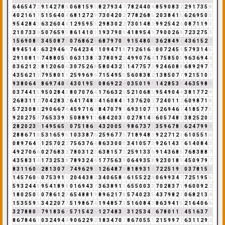
6
4
6
5
4
7
2
9
1
4
2
7
8
6
0
6
8
1
5
9
5
8
2
7
9
3
4
7
7
8
2
4
4
0
4
8
5
9
0
8
3
2
2
9
1
7
3
5
8
4
0
2
1
6
1
7
5
1
5
6
4
0
4
6
8
1
2
7
2
9
7
3
0
4
2
0
2
7
7
8
2
6
8
5
2
0
3
8
4
1
5
6
2
6
9
5
0
5
9
5
4
2
8
4
3
6
3
2
6
0
4
4
1
2
9
5
9
5
5
2
9
8
3
0
2
2
7
3
0
1
4
8
3
9
9
2
5
4
2
6
0
8
7
1
1
9
1
2
1
0
7
3
3
6
5
0
7
6
5
9
5
8
6
1
4
1
0
1
1
9
3
7
9
0
9
4
1
8
9
5
4
9
7
9
0
0
2
6
8
7
2
3
2
7
5
3
1
5
6
9
0
8
8
3
4
5
0
8
7
6
0
7
6
8
6
2
8
6
8
7
9
7
0
7
9
1
5
4
8
0
8
3
6
2
8
4
9
4
4
3
6
1
5
2
7
8
9
4
5
1
4
5
6
3
2
9
4
6
1
7
6
4
2
3
4
7
1
0
9
4
7
1
8
7
1
2
6
1
6
7
0
0
7
2
4
5
9
5
7
9
3
1
4
5
2
9
1
0
8
1
9
7
4
8
8
0
5
5
0
6
3
1
3
8
2
3
7
8
0
9
2
2
4
9
9
0
7
6
4
1
7
5
8
5
0
5
9
6
3
6
9
4
4
0
3
6
2
1
2
3
8
1
2
0
6
0
6
3
0
7
5
2
6
8
5
8
0
4
3
2
5
1
4
7
7
5
7
3
9
2
4
6
0
8
8
6
8
9
2
9
7
7
4
3
5
6
2
1
3
7
9
5
8
0
1
1
2
5
9
9
6
9
6
7
1
5
4
9
5
5
5
6
0
8
3
8
2
1
3
8
5
0
7
7
9
2
1
5
1
0
1
9
3
8
0
6
4
1
8
6
9
7
4
0
4
4
3
0
1
9
5
5
0
8
6
9
2
2
4
0
3
5
0
1
9
1
1
4
2
8
5
3
8
4
6
3
5
9
8
8
0
3
7
4
4
1
5
9
5
0
2
8
4
3
8
0
7
0
7
6
4
1
7
6
6
3
2
5
5
2
1
0
6
8
5
9
5
4
9
0
4
4
3
8
1
7
7
2
9
2
6
8
3
1
1
2
7
0
4
2
8
3
2
6
4
1
7
4
8
3
4
1
6
0
8
4
3
1
3
7
6
2
0
2
7
2
4
0
1
1
2
6
0
9
8
7
1
8
5
7
2
3
0
8
8
2
9
0
6
6
7
4
4
5
9
7
1
6
7
8
4
7
0
7
9
7
6
9
3
1
0
7
7
1
2
6
9
4
6
1
4
1
8
5
7
7
5
9
2
0
2
7
5
3
7
6
5
3
3
9
3
5
0
8
8
9
1
1
6
8
4
2
0
3
3
0
2
7
8
1
4
5
6
0
5
7
4
8
3
3
8
2
5
2
0
2
2
8
2
0
2
3
5
1
4
9
5
6
5
2
0
7
5
1
8
6
5
4
3
2
0
0
5
5
9
8
6
7
3
7
1
3
5
9
6
7
8
6
6
2
4
7
9
9
9
2
8
8
6
7
1
8
5
3
1
6
5
9
5
1
0
3
3
8
7
6
2
5
9
6
7
7
5
7
1
8
9
4
8
3
9
2
2
7
1
2
3
6
1
0
5
5
1
6
0
8
9
7
6
4
1
1
2
5
7
0
2
2
7
5
6
3
7
6
4
8
6
3
3
0
0
0
3
4
1
0
5
7
3
9
2
6
1
4
3
7
6
1
4
0
8
4
3
4
9
2
7
0
6
6
0
2
7
6
8
3
2
7
8
0
3
1
2
3
6
3
8
1
5
7
3
2
5
9
1
3
3
6
9
1
4
3
6
8
5
7
6
8
3
8
8
7
4
3
5
8
3
1
4
1
7
3
2
5
3
8
7
8
9
3
2
4
6
1
7
7
5
6
3
9
0
6
4
9
3
5
8
9
2
3
0
1
8
9
4
5
0
9
7
9
7
8
3
1
1
6
0
6
2
8
1
3
0
7
7
7
4
9
6
2
9
2
1
2
6
4
8
7
6
8
1
8
9
3
1
4
7
2
2
5
1
9
1
0
3
7
8
1
5
6
1
4
5
7
6
0
6
0
7
5
3
9
1
1
2
0
4
4
3
8
2
3
4
0
6
5
8
4
6
1
5
5
2
2
4
0
6
9
9
3
4
7
7
2
5
1
9
5
5
5
9
3
2
4
4
8
9
5
4
1
8
9
8
0
1
6
9
4
3
7
3
6
3
8
9
1
1
6
5
5
0
0
3
3
7
0
2
8
3
7
1
9
6
0
0
9
2
2
1
8
0
2
5
0
5
0
7
8
6
1
2
3
6
5
4
8
8
1
9
8
9
6
2
1
7
8
5
7
4
0
2
3
5
4
3
7
9
8
2
1
0
6
8
2
1
3
4
1
5
3
5
5
9
5
3
4
2
2
0
7
7
5
1
9
8
6
7
4
1
9
4
8
5
7
3
5
1
6
0
8
4
3
8
6
3
9
4
1
5
2
1
6
4
0
6
6
3
2
7
8
8
0
8
7
9
1
8
3
6
9
5
7
1
5
4
2
6
1
2
7
4
8
3
2
3
1
2
5
3
4
7
6
7
8
0
1
1
2
4
5
1
6
3
7
1
8
6
7
8
4
6
1
0
3
2
4
9
4
4
9
0
6
2
2
9
2
1
8
3
4
7
0
7
8
6
7
0
5
5
1
2
1
5
9
9
7
7
6
3
1
1
2
9
2