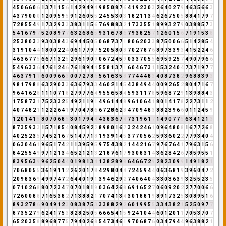
4
5
0
6
6
0
6
1
3
7
1
1
5
6
1
4
2
9
4
9
4
9
8
5
0
8
7
6
4
1
9
2
3
0
3
2
6
4
0
2
7
9
4
6
3
5
6
6
3
4
3
7
9
0
0
0
1
2
0
9
5
9
5
9
1
2
6
0
5
5
2
4
5
5
3
0
3
1
8
2
1
1
3
4
6
2
6
7
5
0
5
8
8
4
1
7
9
7
7
2
8
5
5
4
9
1
7
3
2
9
3
3
3
8
3
1
1
5
6
7
6
9
8
8
3
2
1
7
3
3
5
5
1
8
9
9
3
2
7
9
0
3
8
8
5
7
3
5
4
1
6
7
9
7
5
2
0
8
9
7
7
6
3
2
6
8
6
5
9
3
1
6
7
8
6
7
9
3
8
2
5
7
1
2
6
0
1
5
6
7
1
9
1
5
3
8
2
5
3
8
0
3
3
9
3
0
3
8
4
3
6
9
4
4
5
0
5
0
6
8
7
3
7
1
8
0
6
2
0
3
3
8
7
5
0
0
6
6
5
1
4
2
8
5
4
3
1
9
1
0
4
4
1
8
0
0
2
2
4
0
6
1
7
7
9
7
5
2
0
5
8
0
8
7
0
2
7
8
7
6
8
9
7
3
3
9
3
4
1
5
2
2
4
6
4
6
3
6
7
7
5
6
6
7
1
3
2
5
2
9
6
1
9
0
9
0
6
7
2
4
5
9
0
3
3
7
0
5
5
6
9
5
9
2
5
7
4
9
0
7
9
6
6
5
4
9
6
3
3
6
4
7
6
1
2
4
6
7
6
1
8
9
4
4
5
5
8
1
3
7
1
6
0
4
6
7
3
1
1
5
3
2
4
0
4
7
3
7
1
9
7
7
4
6
3
7
9
1
1
6
0
0
9
6
6
3
0
0
7
2
7
8
6
5
6
1
6
3
5
8
7
7
4
4
4
8
3
4
0
8
7
3
8
2
9
6
8
8
3
9
3
9
8
1
7
9
8
8
6
3
2
9
0
3
3
6
3
6
7
9
3
3
4
6
0
2
1
4
5
4
3
8
4
9
4
4
0
0
9
2
6
5
2
8
0
4
7
1
6
7
9
6
4
1
6
2
8
1
1
1
0
7
1
8
2
7
9
7
7
6
4
9
5
5
6
5
8
4
5
9
3
1
1
7
8
5
9
6
8
7
2
9
1
3
9
8
8
4
3
1
7
5
8
7
3
1
7
5
2
3
3
2
5
4
9
2
1
1
9
1
4
9
6
1
4
4
8
9
6
1
0
6
4
1
8
0
1
4
1
7
8
2
2
7
3
1
1
2
4
0
7
4
8
2
1
1
2
2
2
6
4
1
9
7
0
4
7
8
6
6
7
2
8
6
2
8
4
7
0
9
4
8
3
8
8
2
3
9
6
6
0
1
1
2
4
5
9
1
2
0
1
4
1
5
8
0
7
0
6
8
5
3
0
1
7
9
4
4
4
3
8
3
6
7
4
7
3
1
9
6
1
7
1
4
9
0
7
7
5
6
3
4
1
2
1
3
8
7
3
5
9
3
3
1
5
7
1
8
5
4
0
8
4
5
9
2
2
8
9
8
0
1
6
7
3
2
4
2
4
6
1
0
9
6
4
8
0
8
1
6
7
7
2
6
8
4
0
2
5
2
3
5
7
4
5
2
1
6
7
5
1
4
7
7
1
8
1
9
3
9
1
4
5
3
7
7
0
5
6
2
5
9
3
6
0
2
2
7
7
9
3
4
0
4
0
6
3
0
4
6
1
9
6
5
1
7
4
2
1
1
3
9
5
9
5
9
7
5
4
3
8
2
1
4
4
2
1
6
7
9
7
6
7
6
4
1
7
9
6
3
1
5
6
8
4
2
5
5
4
9
9
7
1
2
1
3
4
6
5
2
1
2
1
3
2
1
8
7
6
1
7
9
3
0
8
3
1
4
3
6
2
8
4
2
6
7
8
5
9
5
5
1
8
3
9
5
6
3
9
9
6
2
5
0
4
4
0
1
9
8
1
3
4
1
3
8
2
8
9
8
6
4
6
6
7
2
9
2
8
2
3
0
9
9
1
4
9
1
8
2
1
7
0
6
8
0
5
5
3
6
1
9
1
1
2
2
6
2
0
1
7
8
4
2
9
8
0
4
4
7
2
4
5
9
4
4
0
6
3
6
8
1
9
3
9
6
0
4
7
2
2
0
9
8
3
6
9
4
9
9
7
4
7
2
6
4
4
0
1
9
1
3
9
4
6
2
9
2
7
4
0
6
4
0
4
3
3
0
3
6
3
9
3
2
5
5
2
3
5
0
7
1
0
2
6
8
8
0
7
2
3
4
7
0
7
0
1
8
1
9
0
3
6
4
2
6
8
6
9
1
6
5
2
7
0
6
0
9
2
0
2
2
7
7
0
0
6
6
7
2
6
0
0
8
8
7
1
6
5
3
8
2
7
1
3
8
8
2
1
7
0
7
4
1
3
4
3
0
1
8
8
1
9
8
9
1
7
3
2
5
3
0
8
9
5
1
6
8
9
3
2
7
8
6
9
0
4
9
1
2
3
0
8
3
8
7
5
3
3
3
8
8
2
9
2
6
0
1
9
9
5
5
3
3
4
3
8
2
1
5
2
5
0
9
7
7
8
7
3
5
2
7
9
6
2
4
1
7
5
3
8
2
8
2
5
0
5
6
6
6
5
4
1
5
9
2
4
1
0
4
4
6
0
1
2
0
1
1
7
0
5
3
7
0
7
6
5
2
0
3
5
8
8
9
6
8
7
7
5
7
9
4
0
2
6
8
5
4
7
3
4
6
1
9
7
0
6
8
7
6
0
3
4
7
9
4
4
9
6
3
8
8
2
1