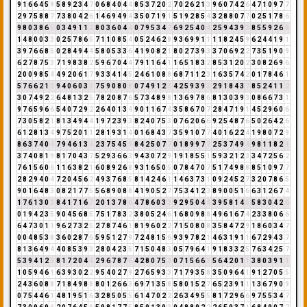
9
1
6
6
4
5
9
5
8
9
2
3
4
7
0
6
8
4
0
4
4
8
5
3
7
2
0
2
7
0
2
6
2
1
3
9
6
0
7
4
2
6
4
7
1
0
9
7
7
2
9
7
5
8
8
7
7
3
8
0
4
2
6
1
4
6
9
4
9
4
3
5
0
7
1
9
1
5
1
9
2
8
5
4
3
2
8
8
0
7
7
0
2
5
1
7
8
6
9
8
0
3
8
6
5
0
3
4
9
1
1
2
8
0
3
6
0
4
4
0
7
9
5
3
4
7
6
9
2
5
4
0
4
2
5
9
4
3
9
3
8
5
5
9
2
6
8
1
4
8
0
0
3
3
0
2
5
7
8
6
5
7
1
1
0
8
5
4
0
5
2
4
6
2
8
9
3
6
9
9
1
1
1
1
8
2
4
5
9
6
2
4
4
1
9
1
3
9
7
6
6
8
5
0
2
8
4
9
4
4
5
8
0
5
3
3
6
4
1
9
0
8
2
1
8
0
2
7
3
9
3
3
7
0
6
9
2
2
7
3
5
1
9
0
9
6
2
7
8
7
5
3
7
1
9
8
3
8
2
5
9
6
7
0
4
4
7
9
1
1
6
4
1
1
6
5
1
8
3
2
8
5
3
1
2
0
2
3
0
8
2
6
9
6
2
0
0
9
8
5
4
4
9
2
0
6
1
7
9
3
3
4
1
4
5
2
4
6
1
0
8
8
6
8
7
1
1
2
3
1
6
3
5
7
4
2
0
1
7
8
4
6
1
5
7
6
6
2
1
3
9
4
0
6
0
3
3
7
5
9
0
8
0
8
0
7
4
9
1
2
3
4
2
5
9
3
9
3
2
9
1
8
4
3
7
8
5
2
4
1
1
2
3
0
7
4
9
2
2
6
4
8
1
3
2
5
7
8
2
0
8
7
6
5
7
3
4
8
9
8
1
3
6
9
7
8
6
8
1
3
0
3
9
3
0
8
6
6
7
3
1
9
7
6
5
9
6
6
5
4
0
7
2
9
2
2
6
4
0
1
3
4
9
0
1
1
6
7
4
3
5
8
6
7
0
7
2
8
4
7
1
9
1
4
5
2
9
6
0
6
7
3
0
5
8
2
1
8
1
3
4
9
4
4
1
9
7
2
3
9
3
8
2
4
0
7
5
3
0
7
6
2
0
6
6
9
2
5
4
8
7
6
5
0
2
6
4
2
6
6
1
2
8
1
3
4
9
7
5
2
0
1
1
2
8
1
9
3
1
4
0
1
6
8
4
3
7
3
5
9
1
0
7
7
4
0
1
6
2
2
4
1
9
8
0
7
2
9
8
6
3
7
4
0
4
7
9
4
6
1
3
4
2
3
7
5
4
5
9
8
4
2
5
0
7
7
0
1
8
9
9
7
7
2
5
3
7
4
9
4
9
8
1
1
8
2
1
3
7
4
0
8
1
9
8
1
7
0
4
3
7
5
2
9
3
6
6
3
9
4
3
0
7
2
9
1
9
1
8
5
5
1
5
9
3
2
1
2
3
3
4
7
2
5
6
2
7
6
1
5
6
0
6
1
1
6
3
8
2
1
6
0
8
9
2
6
8
9
3
1
6
5
0
5
0
7
8
4
7
0
7
5
1
7
4
9
8
8
8
5
1
0
9
7
7
2
8
2
9
4
0
4
7
2
0
4
5
6
2
4
9
3
7
6
8
5
8
1
4
2
4
6
1
1
4
6
3
7
3
1
0
9
2
4
5
2
7
3
2
0
7
8
6
5
9
0
1
6
4
8
3
0
8
2
1
7
7
5
5
6
8
9
0
8
8
4
1
9
0
5
2
7
7
5
3
4
1
2
3
8
9
0
0
5
1
6
6
3
1
2
6
7
4
1
7
6
1
3
0
3
8
4
1
7
1
6
7
2
0
1
3
7
8
6
4
7
8
6
0
3
3
9
2
9
5
0
4
4
3
9
5
8
1
4
5
5
8
3
0
4
2
6
0
1
9
4
2
3
5
9
0
4
5
6
8
5
7
5
1
7
8
3
2
3
8
0
5
2
4
6
1
6
8
0
9
8
8
4
9
6
1
6
7
4
2
3
3
8
0
6
6
6
4
7
3
0
1
1
9
6
2
7
3
2
5
2
7
8
7
4
6
1
8
1
9
6
0
2
2
7
1
5
0
8
0
8
3
5
8
4
7
2
9
1
8
6
0
3
4
7
0
0
4
8
5
3
8
3
6
0
2
8
7
6
5
9
5
1
2
7
9
7
2
4
8
1
5
6
9
3
9
7
8
2
1
4
6
3
1
9
1
1
6
7
2
9
4
3
7
8
1
3
6
4
9
4
4
0
8
5
3
9
3
2
8
0
4
2
3
5
7
1
5
0
4
8
3
0
5
7
9
6
4
1
9
1
8
3
3
2
5
7
6
3
4
2
5
7
5
3
9
4
1
2
3
8
1
7
2
0
4
4
2
9
6
7
8
7
6
4
2
8
0
7
5
3
0
7
1
5
6
6
3
5
6
4
2
0
1
1
3
8
0
3
9
1
1
1
0
5
9
4
6
1
6
3
9
3
0
2
2
9
5
4
0
2
7
9
2
7
6
5
9
3
3
7
1
7
9
3
5
8
3
5
0
9
6
4
1
9
1
2
7
0
5
5
2
4
3
6
0
8
8
7
1
8
4
9
8
8
8
0
1
2
6
6
3
6
9
7
1
3
5
8
5
8
0
1
5
2
7
6
5
2
3
9
1
1
1
3
6
7
9
0
9
0
7
5
4
4
6
1
4
8
1
9
5
1
6
3
2
8
5
0
5
5
6
1
4
7
0
2
2
2
6
3
4
9
5
5
8
1
7
2
9
6
6
9
7
5
5
3
4
7