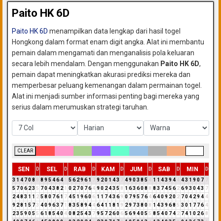
Paito HK 6D
Paito HK 6D
menampilkan data lengkap dari hasil togel
Hongkong dalam format enam digit angka. Alat ini membantu
pemain dalam mengamati dan menganalisis pola keluaran
secara lebih mendalam. Dengan menggunakan
Paito HK 6D
,
pemain dapat meningkatkan akurasi prediksi mereka dan
memperbesar peluang kemenangan dalam permainan togel.
Alat ini menjadi sumber informasi penting bagi mereka yang
serius dalam merumuskan strategi taruhan.
CLEAR
SEN
SEL
RAB
KAM
JUM
SAB
MIN
D
D
D
D
D
D
D
3
1
4
7
0
8
8
8
9
5
4
6
4
1
5
6
2
9
6
1
7
9
2
0
1
4
3
7
4
9
0
3
8
5
4
1
1
4
3
9
4
4
4
3
1
9
0
7
7
5
7
0
6
2
3
5
7
0
4
3
8
2
1
0
2
7
0
7
6
4
9
0
2
4
3
5
8
1
6
3
6
0
8
8
8
3
7
4
5
6
2
6
9
3
0
4
3
7
2
4
8
3
1
1
2
5
8
0
7
6
1
7
4
5
1
9
6
0
6
1
1
7
4
3
6
9
0
7
9
5
7
6
4
6
4
0
9
2
0
2
7
0
4
2
9
4
4
9
2
8
1
5
7
3
4
0
9
6
3
7
1
8
3
5
8
9
4
4
6
4
1
1
8
1
9
2
9
7
3
8
0
8
1
4
3
9
6
8
5
3
0
1
7
7
6
4
2
3
5
9
0
5
5
6
1
8
5
4
0
4
0
8
2
5
4
3
7
9
5
7
2
6
0
6
5
6
9
4
0
5
5
8
5
4
0
7
4
2
7
4
1
0
2
6
8