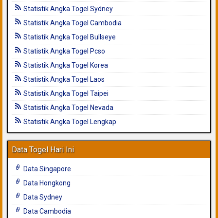
Statistik Angka Togel Sydney
Statistik Angka Togel Cambodia
Statistik Angka Togel Bullseye
Statistik Angka Togel Pcso
Statistik Angka Togel Korea
Statistik Angka Togel Laos
Statistik Angka Togel Taipei
Statistik Angka Togel Nevada
Statistik Angka Togel Lengkap
Data Togel Hari Ini
Data Singapore
Data Hongkong
Data Sydney
Data Cambodia