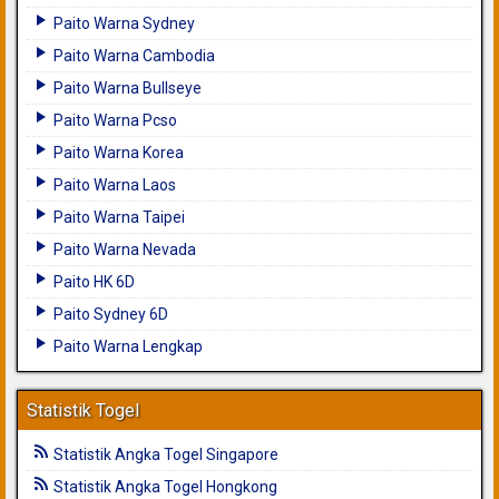
Paito Warna Sydney
Paito Warna Cambodia
Paito Warna Bullseye
Paito Warna Pcso
Paito Warna Korea
Paito Warna Laos
Paito Warna Taipei
Paito Warna Nevada
Paito HK 6D
Paito Sydney 6D
Paito Warna Lengkap
Statistik Togel
Statistik Angka Togel Singapore
Statistik Angka Togel Hongkong