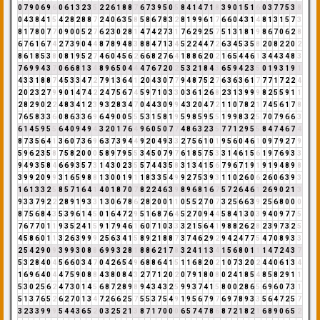
0
7
9
0
6
9
6
0
6
1
3
2
3
5
2
2
6
1
8
8
7
6
7
3
9
5
0
5
8
4
1
4
7
1
8
3
9
0
1
5
1
6
0
3
7
7
5
3
8
0
4
3
8
4
1
5
4
2
8
2
8
8
7
2
4
0
6
3
5
8
5
8
6
7
8
3
2
8
1
9
9
6
1
7
6
6
0
4
3
1
4
8
1
3
1
5
7
3
8
1
7
8
0
7
7
0
9
0
0
5
2
7
6
2
3
0
2
8
1
4
7
4
2
7
3
1
7
6
2
9
2
5
7
5
1
3
1
8
1
9
8
6
7
0
6
2
8
6
7
6
1
6
7
4
2
7
3
9
0
4
4
8
7
8
9
4
8
3
8
8
4
7
1
3
4
5
2
2
4
4
7
2
6
3
4
5
3
5
8
2
0
8
2
2
0
2
8
6
1
8
5
3
8
0
8
1
9
5
2
7
4
6
0
4
5
6
2
6
6
8
2
7
6
4
1
8
8
6
2
0
2
1
6
5
4
4
6
1
3
4
4
3
4
8
3
7
6
9
9
4
3
7
0
6
6
8
1
3
4
8
9
6
5
0
4
4
4
7
6
7
2
0
2
5
3
2
1
8
4
3
6
5
9
4
2
3
5
0
1
9
3
1
9
1
4
3
3
1
8
8
7
4
5
3
3
4
7
2
7
9
1
3
6
4
1
2
0
4
3
0
7
7
9
4
8
7
5
2
7
6
3
6
3
6
1
7
7
7
1
7
2
2
4
2
0
2
3
2
7
9
9
0
1
4
7
4
2
2
4
7
5
6
7
4
5
9
7
1
0
3
3
0
3
6
1
2
6
8
2
3
1
3
9
9
9
8
2
5
5
9
1
1
2
8
2
9
0
2
2
4
8
3
4
1
2
3
9
3
2
8
3
4
7
0
4
4
3
0
9
9
4
3
2
0
4
7
2
1
1
0
7
8
2
1
7
4
5
6
1
7
8
7
6
5
8
3
3
6
0
8
6
3
3
6
9
6
4
9
0
0
5
5
5
3
1
5
8
1
9
5
9
8
5
9
5
5
1
9
9
8
3
2
5
7
0
7
9
6
6
3
6
1
4
5
9
5
5
6
4
0
9
4
9
4
3
2
0
1
7
6
4
9
6
0
5
0
7
7
4
8
6
3
2
3
5
7
7
1
2
9
5
5
8
4
7
4
6
7
4
8
7
3
5
6
4
1
3
6
0
7
3
6
9
6
3
7
3
9
4
4
9
2
0
4
9
3
3
2
7
5
6
1
0
1
9
5
6
0
4
6
1
0
9
7
9
2
7
9
5
9
6
2
3
5
8
7
5
8
2
0
0
0
5
8
9
7
9
5
5
3
4
5
0
7
9
7
6
1
8
5
7
5
3
3
1
4
6
1
5
6
1
9
7
6
9
3
3
9
4
9
3
5
8
4
6
6
9
3
5
7
3
1
4
3
0
2
3
5
5
7
4
4
3
5
8
3
1
3
4
1
5
6
7
9
6
7
1
9
1
9
1
9
4
8
9
8
3
9
9
2
0
9
9
3
1
6
5
9
8
8
1
3
0
0
1
9
1
1
8
3
3
5
4
9
9
2
7
5
3
9
3
1
1
0
2
6
0
6
2
6
0
6
3
9
3
1
6
1
3
3
2
5
8
5
7
1
6
4
1
4
0
1
8
7
0
7
8
2
2
4
6
3
9
8
9
6
8
1
6
7
5
7
2
6
4
6
1
2
6
9
0
2
1
3
9
3
3
7
9
2
2
2
8
9
1
9
3
3
1
3
0
6
7
8
6
2
8
2
0
0
1
1
0
5
5
2
7
0
7
3
2
5
6
6
3
9
2
5
6
8
0
0
0
8
7
5
6
8
4
3
5
3
9
6
1
4
5
0
1
6
4
7
2
9
5
1
6
8
7
6
4
5
2
7
0
9
4
4
5
8
4
1
3
0
3
9
4
0
9
7
7
5
7
6
7
7
0
1
1
9
3
5
2
4
1
5
9
1
7
9
4
6
1
6
0
7
1
0
3
3
3
2
1
5
6
4
1
9
8
8
2
6
2
8
2
3
9
7
3
2
5
4
5
8
6
0
1
1
3
2
6
3
9
9
9
2
5
6
3
4
1
5
8
9
2
1
8
8
7
3
7
4
6
2
9
2
9
4
2
4
7
7
5
4
7
0
8
9
3
3
2
5
4
2
9
0
9
3
9
9
3
0
8
8
6
9
9
3
2
8
1
8
8
6
2
1
7
8
3
2
4
1
1
3
4
1
5
6
8
0
1
1
1
4
7
2
4
3
7
5
3
2
8
4
0
4
5
6
6
0
3
4
7
0
4
2
6
5
4
9
6
8
8
6
4
1
5
1
1
6
8
2
0
2
1
0
7
3
2
0
2
4
4
0
6
1
3
4
1
6
9
6
4
0
4
4
7
5
9
0
8
8
4
3
8
0
8
4
3
2
7
7
1
2
0
2
0
7
9
1
8
0
8
0
2
4
1
8
5
4
8
5
8
2
9
1
1
5
3
0
2
5
6
2
4
7
3
0
1
4
5
6
8
7
2
8
9
8
9
4
3
4
3
2
5
9
9
3
7
4
1
5
8
0
0
2
8
6
5
6
9
6
0
7
3
1
5
1
3
7
6
5
2
6
2
7
0
1
3
4
7
2
6
6
2
5
7
5
5
3
7
5
4
9
1
9
5
6
7
9
7
6
9
7
8
9
3
3
5
6
4
7
2
5
7
3
2
3
3
9
9
9
5
4
4
3
6
5
2
0
3
2
5
2
1
3
8
7
1
7
0
0
0
6
5
7
4
7
8
6
8
7
2
1
8
2
1
6
8
9
0
6
5
2