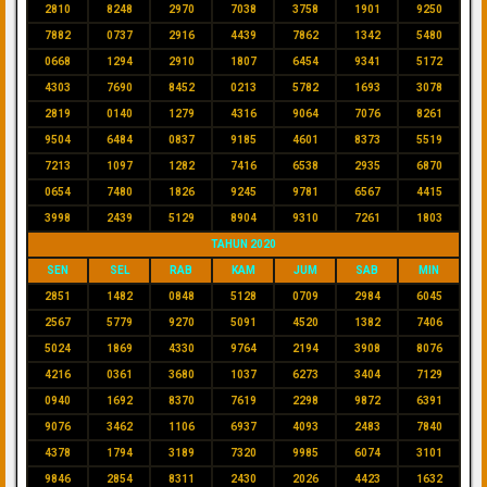
2810
8248
2970
7038
3758
1901
9250
7882
0737
2916
4439
7862
1342
5480
0668
1294
2910
1807
6454
9341
5172
4303
7690
8452
0213
5782
1693
3078
2819
0140
1279
4316
9064
7076
8261
9504
6484
0837
9185
4601
8373
5519
7213
1097
1282
7416
6538
2935
6870
0654
7480
1826
9245
9781
6567
4415
3998
2439
5129
8904
9310
7261
1803
TAHUN 2020
SEN
SEL
RAB
KAM
JUM
SAB
MIN
2851
1482
0848
5128
0709
2984
6045
2567
5779
9270
5091
4520
1382
7406
5024
1869
4330
9764
2194
3908
8076
4216
0361
3680
1037
6273
3404
7129
0940
1692
8370
7619
2298
9872
6391
9076
3462
1106
6937
4093
2483
7840
4378
1794
3189
7320
9985
6074
3101
9846
2854
8311
2430
2026
4423
1632