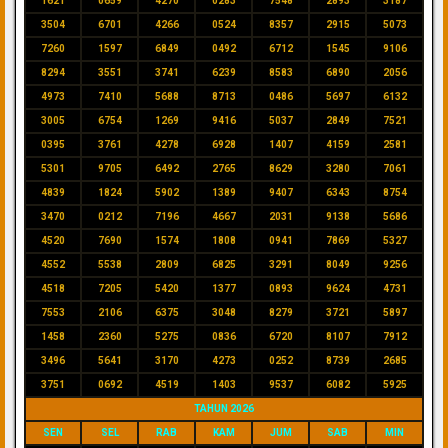
1621
0659
4270
0283
7548
2893
3187
3504
6701
4266
0524
8357
2915
5073
7260
1597
6849
0492
6712
1545
9106
8294
3551
3741
6239
8583
6890
2056
4973
7410
5688
8713
0486
5697
6132
3005
6754
1269
9416
5037
2849
7521
0395
3761
4278
6928
1407
4159
2581
5301
9705
6492
2765
8629
3280
7061
4839
1824
5902
1389
9407
6343
8754
3470
0212
7196
4667
2031
9138
5686
4520
7690
1574
1808
0941
7869
5327
4552
5538
2809
6825
3291
8049
9256
4518
7205
5420
1377
0893
9624
4731
7553
2106
6375
3048
8279
3721
5897
1458
2360
5275
0836
6720
8107
7912
3496
5641
3170
4273
0252
8739
2685
3751
0692
4519
1403
9537
6082
5925
TAHUN 2026
SEN
SEL
RAB
KAM
JUM
SAB
MIN