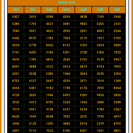
TAHUN 2025
SEN
SEL
RAB
KAM
JUM
SAB
MIN
5457
2410
0388
6304
4828
7109
3960
5280
1793
4027
3081
9803
0255
2141
7583
3551
4052
2995
2501
6087
5366
0465
8975
1783
7454
2110
1957
9703
0534
5778
8430
8147
4759
3904
9089
3741
6435
3186
0251
2728
5206
7023
9670
1709
6815
2345
3153
4129
9907
8691
4588
9213
3412
0879
8734
7959
6301
3028
5280
1466
2694
4925
0256
8753
6137
3047
4339
2971
7610
1269
6034
5401
9182
1738
6176
7093
8364
4729
2635
1946
0492
9203
9056
5830
2925
9412
8795
3224
1506
2680
0298
7319
0951
4138
6107
5024
9783
3267
8620
1049
8368
7035
2675
7930
6597
2443
5123
1290
4682
0974
3279
8759
2491
9110
7522
5769
8207
1061
4831