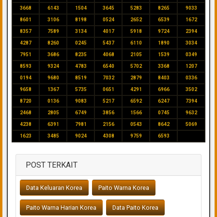
3668
6143
1504
3645
5283
8265
9033
8601
3106
8198
0524
2652
6539
1672
8357
7589
3134
4017
5918
9724
2394
4287
8260
0245
5437
6110
1890
3034
7951
3686
8235
4068
2105
1539
0349
8593
9324
4783
6540
5702
3368
1207
0194
9680
8519
7032
2879
8403
0336
9658
1367
5735
0651
4291
6966
3502
8720
0136
9083
5217
6592
6247
7394
2468
2805
6749
3856
1566
0745
9632
4238
6391
7981
2156
0543
8642
5069
1623
3485
9024
4308
9759
6593
POST TERKAIT
Data Keluaran Korea
Paito Warna Korea
Paito Warna Harian Korea
Data Paito Korea