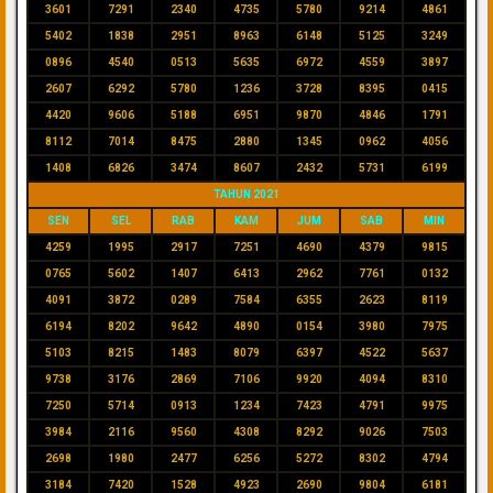
3601
7291
2340
4735
5780
9214
4861
5402
1838
2951
8963
6148
5125
3249
0896
4540
0513
5635
6972
4559
3897
2607
6292
5780
1236
3728
8395
0415
4420
9606
5188
6951
9870
4846
1791
8112
7014
8475
2880
1345
0962
4056
1408
6826
3474
8607
2432
5731
6199
TAHUN 2021
SEN
SEL
RAB
KAM
JUM
SAB
MIN
4259
1995
2917
7251
4690
4379
9815
0765
5602
1407
6413
2962
7761
0132
4091
3872
0289
7584
6355
2623
8119
6194
8202
9642
4890
0154
3980
7975
5103
8215
1483
8079
6397
4522
5637
9738
3176
2869
7106
9920
4094
8310
7250
5714
0913
1234
7423
4791
9975
3984
2116
9560
4308
8292
9026
7503
2698
1980
2477
6256
5272
8302
4794
3184
7420
1528
4923
2690
9804
6181