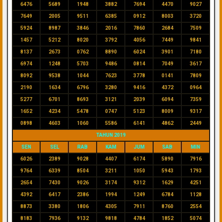
6476
5689
1948
3882
7694
4470
9027
7649
2005
9511
6385
0912
8003
3720
5924
8987
3846
2016
7860
2684
7509
1457
5212
8020
3792
4056
7449
9841
8137
2673
0762
8890
6024
3901
7180
6974
1248
5703
9486
0814
7049
3617
8092
9538
1044
7623
3778
0141
7809
2190
1634
6796
3280
9416
4372
0964
5277
6701
8693
3121
2039
6094
7359
1652
4234
5478
0747
5123
8009
9317
0898
4603
1060
5586
6141
4862
2449
TAHUN 2019
SEN
SEL
RAB
KAM
JUM
SAB
MIN
6026
2389
9028
4407
6174
5890
7916
9764
6339
8504
3211
1050
5943
1793
2654
7430
9026
3174
9312
1629
4251
4392
6417
2386
1994
1249
6784
1128
8873
3380
1806
4305
7911
8760
2554
8183
7936
9132
9818
4784
1852
5074