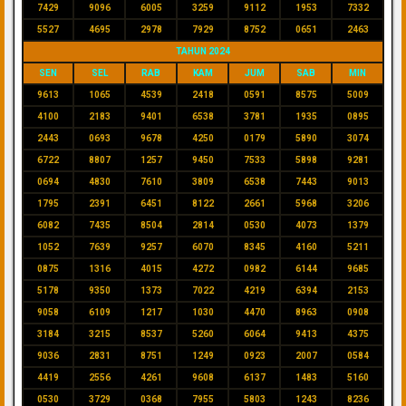
7429
9096
6005
3259
9112
1953
7332
5527
4695
2978
7929
8752
0651
2463
TAHUN 2024
SEN
SEL
RAB
KAM
JUM
SAB
MIN
9613
1065
4539
2418
0591
8575
5009
4100
2183
9401
6538
3781
1935
0895
2443
0693
9678
4250
0179
5890
3074
6722
8807
1257
9450
7533
5898
9281
0694
4830
7610
3809
6538
7443
9013
1795
2391
6451
8122
2661
5968
3206
6082
7435
8504
2814
0530
4073
1379
1052
7639
9257
6070
8345
4160
5211
0875
1316
4015
4272
0982
6144
9685
5178
9350
1373
7022
4219
6394
2153
9058
6109
1217
1030
4470
8963
0908
3184
3215
8537
5260
6064
9413
4375
9036
2831
8751
1249
0923
2007
0584
4419
2556
4261
9608
6137
1483
5160
0530
3729
0368
7955
5803
1243
8236