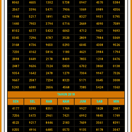
8063
4655
1302
5738
0947
4570
5384
2567
3396
5471
7906
1069
0989
4356
1948
5217
1891
6274
8327
9931
5795
1440
7903
3794
0716
2669
4090
7589
8102
6377
5432
6063
4712
9421
9693
0345
7296
4787
3520
2809
7984
5069
3168
8736
9650
0293
6045
4308
9526
7230
4162
5816
1180
4621
3984
1794
2098
0449
2178
8409
7855
1218
0476
2487
9636
7324
5830
6702
3860
0138
9354
1642
2478
1279
7304
9947
7326
9667
2587
7234
8323
5171
0645
3008
5243
6080
2656
4568
7385
5424
1563
TAHUN 2018
SEN
SEL
RAB
KAM
JUM
SAB
MIN
4177
5393
8351
1769
9927
1828
2687
7256
5473
2961
7421
6992
9845
1749
4523
9217
8446
2183
7609
3561
8391
0255
4916
6485
0573
9135
8178
3047