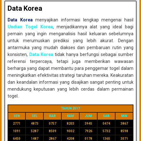
Data Korea
Data Korea
menyajikan informasi lengkap mengenai hasil
Undian Togel Korea
, menjadikannya alat yang ideal bagi
pemain yang ingin menganalisis hasil keluaran sebelumnya
untuk merumuskan prediksi yang lebih akurat. Dengan
antarmuka yang mudah diakses dan pembaruan rutin yang
konsisten,
Data Korea
tidak hanya berfungsi sebagai sumber
referensi terpercaya, tetapi juga memberikan wawasan
berharga yang dapat membantu para penggemar togel dalam
meningkatkan efektivitas strategi taruhan mereka. Keakuratan
dan keandalan informasi yang disajikan sangat penting untuk
mendukung keputusan yang lebih cerdas dalam permainan
togel.
TAHUN 2017
SEN
SEL
RAB
KAM
JUM
SAB
MIN
2771
4873
0757
8203
3945
0474
3867
1091
5287
8509
9002
7926
5732
8598
6450
1487
2867
4208
0178
1365
3071