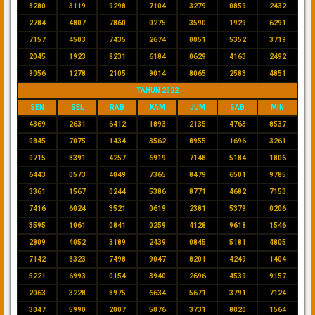
8280
3119
9298
7104
3279
0859
2432
2784
4807
7860
0275
3590
1929
6291
7157
4503
7435
2674
0051
5352
3719
2045
1923
8231
6184
0629
4163
2492
9056
1278
2105
9014
8065
2583
4851
TAHUN 2022
SEN
SEL
RAB
KAM
JUM
SAB
MIN
4369
2631
6412
1893
2135
4763
8537
0845
7075
1434
3562
8955
1696
3261
0715
8391
4257
6919
7148
5184
1806
6443
0573
4049
7365
8479
6501
9785
3361
1567
0244
5386
8771
4682
7153
7416
6024
3521
0619
2381
5379
0206
3595
1061
0841
0259
4128
9618
1546
2809
4052
3189
2439
0845
5181
4805
7142
8323
7498
9047
8201
4249
1404
5221
6993
0154
3940
2696
4539
9157
2063
3228
8975
6634
5671
3791
7124
3047
5990
2007
5076
3731
8020
1564