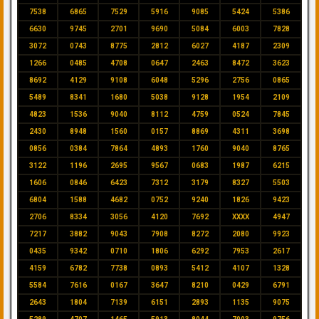
7538
6865
7529
5916
9085
5424
5386
6630
9745
2701
9690
5084
6003
7828
3072
0743
8775
2812
6027
4187
2309
1266
0485
4708
0647
2463
8472
3623
8692
4129
9108
6048
5296
2756
0865
5489
8341
1680
5038
9128
1954
2109
4823
1536
9040
8112
4759
0524
7845
2430
8948
1560
0157
8869
4311
3698
0856
0384
7864
4893
1760
9040
8765
3122
1196
2695
9567
0683
1987
6215
1606
0846
6423
7312
3179
8327
5503
6804
1588
4682
0752
9240
1826
9423
2706
8334
3056
4120
7692
XXXX
4947
7217
3882
9043
7908
8272
2080
9923
0435
9342
0710
1806
6292
7953
2617
4159
6782
7738
0893
5412
4107
1328
5584
7616
0167
3647
8210
0429
6791
2643
1804
7139
6151
2893
1135
9075