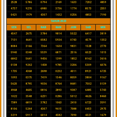
2528
5786
0794
2169
1633
7202
4859
4737
9270
6980
3736
1774
8573
2351
0421
1979
4307
1432
0256
4853
7190
TAHUN 2023
SEN
SEL
RAB
KAM
JUM
SAB
MIN
4547
2675
3784
9814
5022
6417
3819
7131
4641
0582
5934
0743
4579
1352
8084
3166
7364
1634
9831
1528
2770
5940
0348
5539
6871
2516
6523
1015
6842
5641
9456
1399
1852
8162
3616
0138
9242
1458
9785
3206
5309
6076
1735
4368
2698
0232
4011
8921
6725
1093
0375
7419
1546
8059
3804
9167
5620
8795
9036
8764
8681
7502
0139
4968
4605
0816
2893
9387
6485
5743
1022
3548
6231
0286
5012
4626
8460
7389
6819
3782
1063
2410
6723
3591
8106
5244
4307
9615
7088
0453
2975
3219
5917
6014
4582
7090
4321
1679