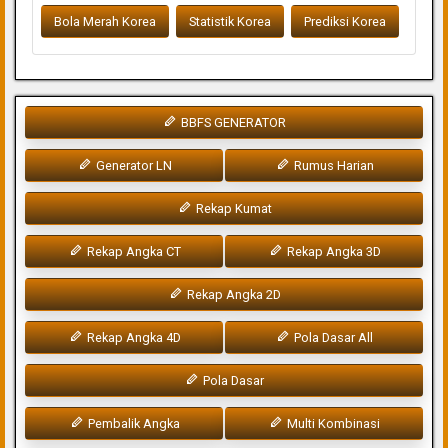
Bola Merah Korea
Statistik Korea
Prediksi Korea
BBFS GENERATOR
Generator LN
Rumus Harian
Rekap Kumat
Rekap Angka CT
Rekap Angka 3D
Rekap Angka 2D
Rekap Angka 4D
Pola Dasar All
Pola Dasar
Pembalik Angka
Multi Kombinasi