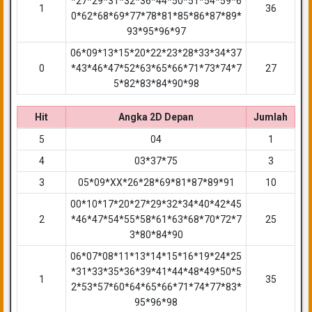
*27*29*31*32*36*44*50*51*54*59*6
1
36
0*62*68*69*77*78*81*85*86*87*89*
93*95*96*97
06*09*13*15*20*22*23*28*33*34*37
0
*43*46*47*52*63*65*66*71*73*74*7
27
5*82*83*84*90*98
Hit
Angka 2D Depan
Jumlah
5
04
1
4
03*37*75
3
3
05*09*XX*26*28*69*81*87*89*91
10
00*10*17*20*27*29*32*34*40*42*45
2
*46*47*54*55*58*61*63*68*70*72*7
25
3*80*84*90
06*07*08*11*13*14*15*16*19*24*25
*31*33*35*36*39*41*44*48*49*50*5
1
35
2*53*57*60*64*65*66*71*74*77*83*
95*96*98