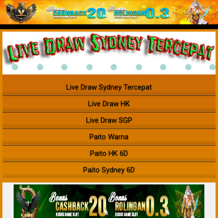
Live Draw Sydney Tercepat
Live Draw HK
Live Draw SGP
Paito Warna
Paito HK 6D
Paito Sydney 6D