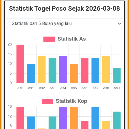
Statistik Togel Pcso Sejak 2026-03-08