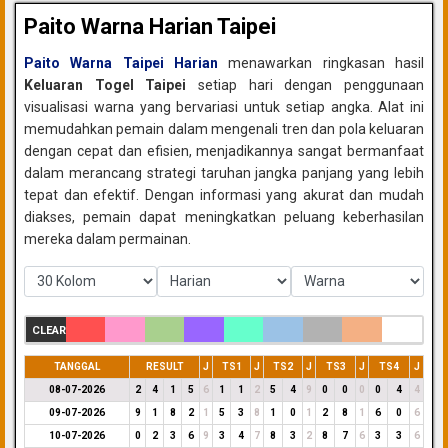
Paito Warna Harian Taipei
Paito Warna Taipei Harian
menawarkan ringkasan hasil
Keluaran Togel Taipei
setiap hari dengan penggunaan
visualisasi warna yang bervariasi untuk setiap angka. Alat ini
memudahkan pemain dalam mengenali tren dan pola keluaran
dengan cepat dan efisien, menjadikannya sangat bermanfaat
dalam merancang strategi taruhan jangka panjang yang lebih
tepat dan efektif. Dengan informasi yang akurat dan mudah
diakses, pemain dapat meningkatkan peluang keberhasilan
mereka dalam permainan.
CLEAR
TANGGAL
RESULT
J
TS1
J
TS2
J
TS3
J
TS4
J
08-07-2026
2
4
1
5
6
1
1
2
5
4
9
0
0
0
0
4
4
09-07-2026
9
1
8
2
1
5
3
8
1
0
1
2
8
1
6
0
6
10-07-2026
0
2
3
6
9
3
4
7
8
3
2
8
7
6
3
3
6