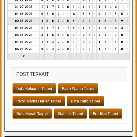
31-07-2026
2
9
7
7
5
6
9
6
1
1
2
9
6
6
6
1
7
01-08-2026
0
6
0
2
2
1
6
7
5
3
8
0
9
9
3
5
8
02-08-2026
4
5
8
7
6
8
8
7
0
9
9
3
3
6
5
9
5
03-08-2026
6
4
7
9
7
7
8
6
1
3
4
4
3
7
6
3
9
04-08-2026
3
1
6
8
5
6
0
6
2
8
1
9
1
1
7
8
6
05-08-2026
1
8
3
2
5
0
3
3
6
0
6
1
8
9
1
0
1
06-08-2026
8
5
3
2
5
0
3
3
6
0
6
1
8
9
1
0
1
x
POST TERKAIT
Data Keluaran Taipei
Paito Warna Taipei
Paito Warna Harian Taipei
Data Paito Taipei
Bola Merah Taipei
Statistik Taipei
Prediksi Taipei