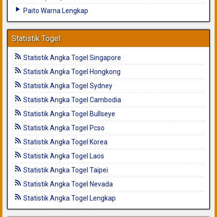
Paito Warna Lengkap
Statistik Togel
Statistik Angka Togel Singapore
Statistik Angka Togel Hongkong
Statistik Angka Togel Sydney
Statistik Angka Togel Cambodia
Statistik Angka Togel Bullseye
Statistik Angka Togel Pcso
Statistik Angka Togel Korea
Statistik Angka Togel Laos
Statistik Angka Togel Taipei
Statistik Angka Togel Nevada
Statistik Angka Togel Lengkap