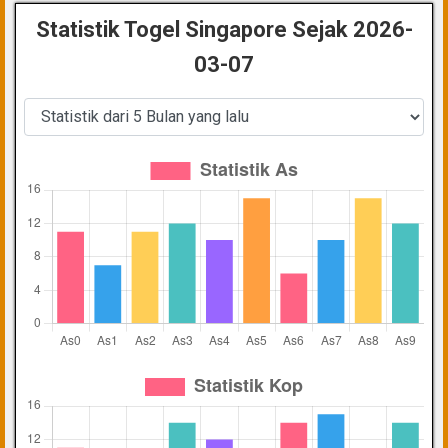
Statistik Togel Singapore Sejak 2026-
03-07