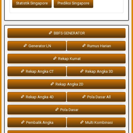
Statistik Singapore
Prediksi Singapore
BBFS GENERATOR
Generator LN
Rumus Harian
Rekap Kumat
Rekap Angka CT
Rekap Angka 3D
Rekap Angka 2D
Rekap Angka 4D
Pola Dasar All
Pola Dasar
Pembalik Angka
Multi Kombinasi