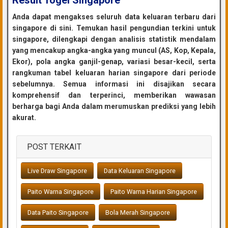
Anda dapat mengakses seluruh data keluaran terbaru dari
singapore di sini. Temukan hasil pengundian terkini untuk
singapore, dilengkapi dengan analisis statistik mendalam
yang mencakup angka-angka yang muncul (AS, Kop, Kepala,
Ekor), pola angka ganjil-genap, variasi besar-kecil, serta
rangkuman tabel keluaran harian singapore dari periode
sebelumnya. Semua informasi ini disajikan secara
komprehensif dan terperinci, memberikan wawasan
berharga bagi Anda dalam merumuskan prediksi yang lebih
akurat.
POST TERKAIT
Live Draw Singapore
Data Keluaran Singapore
Paito Warna Singapore
Paito Warna Harian Singapore
Data Paito Singapore
Bola Merah Singapore