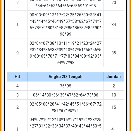
2
20
*54*61*63*64*66*68*69*91*95
00*03*09*13*17*22*25*26*30*33*41
*43*44*45*46*49*57*58*62*67*74*7
1
34
5*78*79*80*81*82*85*86*87*89*90*
96*99
02*04*07*08*10*11*19*21*23*24*27
*32*34*36*38*39*40*42*51*55*56*5
0
35
9*60*65*70*71*77*83*84*88*92*93*
94*97*98
Hit
Angka 2D Tengah
Jumlah
4
75*95
2
3
06*14*30*36*39*47*62*64*73*86
10
02*05*08*28*41*42*45*51*66*67*72
2
15
*81*87*90*91
04*07*10*12*13*16*17*19*21*23*25
*27*31*32*33*34*37*40*43*44*50*5
1
41