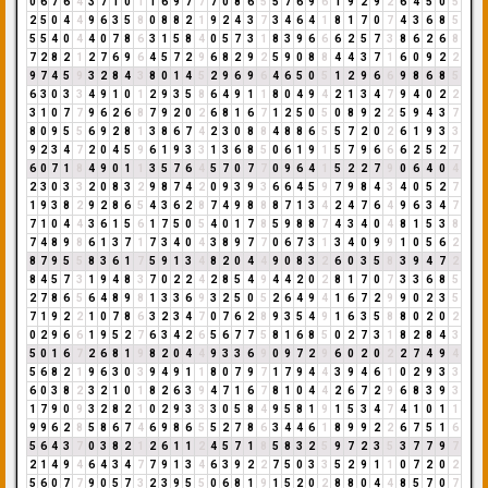
0
6
7
6
4
3
7
1
0
1
1
6
9
7
7
7
0
8
6
5
5
7
6
9
6
1
9
2
9
2
6
4
5
0
5
2
5
0
4
4
9
6
3
5
8
0
8
8
2
1
9
2
4
3
7
3
4
6
4
1
8
1
7
0
7
4
3
6
8
5
5
5
4
0
4
4
0
7
8
6
3
1
5
8
4
0
5
7
3
1
8
3
9
6
6
6
2
5
7
3
8
6
2
6
8
7
2
8
2
1
2
7
6
9
6
4
5
7
2
9
6
8
2
9
2
5
9
0
8
8
4
4
3
7
1
6
0
9
2
2
9
7
4
5
9
3
2
8
4
3
8
0
1
4
5
2
9
6
9
6
4
6
5
0
5
1
2
9
6
6
9
8
6
8
5
6
3
0
3
3
4
9
1
0
1
2
9
3
5
8
6
4
9
1
1
8
0
4
9
4
2
1
3
4
7
9
4
0
2
2
3
1
0
7
7
9
6
2
6
8
7
9
2
0
2
6
8
1
6
7
1
2
5
0
5
0
8
9
2
2
5
9
4
3
7
8
0
9
5
5
6
9
2
8
1
3
8
6
7
4
2
3
0
8
8
4
8
8
6
5
5
7
2
0
2
6
1
9
3
3
9
2
3
4
7
2
0
4
5
9
6
1
9
3
3
1
3
6
8
5
0
6
1
9
1
5
7
9
6
6
6
2
5
2
7
6
0
7
1
8
4
9
0
1
1
3
5
7
6
4
5
7
0
7
7
0
9
6
4
1
5
2
2
7
9
0
6
4
0
4
2
3
0
3
3
2
0
8
3
2
9
8
7
4
2
0
9
3
9
3
6
6
4
5
9
7
9
8
4
3
4
0
5
2
7
1
9
3
8
2
9
2
8
6
5
4
3
6
2
8
7
4
9
8
8
8
7
1
3
4
2
4
7
6
4
9
6
3
4
7
7
1
0
4
4
3
6
1
5
6
1
7
5
0
5
4
0
1
7
8
5
9
8
8
7
4
3
4
0
4
8
1
5
3
8
7
4
8
9
8
6
1
3
7
1
7
3
4
0
4
3
8
9
7
7
0
6
7
3
1
3
4
0
9
9
1
0
5
6
2
8
7
9
5
5
8
3
6
1
7
5
9
1
3
4
8
2
0
4
4
9
0
8
3
2
6
0
3
5
8
3
9
4
7
2
8
4
5
7
3
1
9
4
8
3
7
0
2
2
4
2
8
5
4
9
4
4
2
0
2
8
1
7
0
7
3
3
6
8
5
2
7
8
6
5
6
4
8
9
8
1
3
3
6
9
3
2
5
0
5
2
6
4
9
4
1
6
7
2
9
9
0
2
3
5
7
1
9
2
2
1
0
7
8
6
3
2
3
4
7
0
7
6
2
8
9
3
5
4
9
1
6
3
5
8
8
0
2
0
2
0
2
9
6
6
1
9
5
2
7
6
3
4
2
6
5
6
7
7
5
8
1
6
8
5
0
2
7
3
1
8
2
8
4
3
5
0
1
6
7
2
6
8
1
9
8
2
0
4
4
9
3
3
6
9
0
9
7
2
9
6
0
2
0
2
2
7
4
9
4
5
6
8
2
1
9
6
3
0
3
9
4
9
1
1
8
0
7
9
7
1
7
9
4
4
3
9
4
6
1
0
2
9
3
3
6
0
3
8
2
3
2
1
0
1
8
2
6
3
9
4
7
1
6
7
8
1
0
4
4
2
6
7
2
9
6
8
3
9
3
1
7
9
0
9
3
2
8
2
1
0
2
9
3
3
3
0
5
8
4
9
5
8
1
9
1
5
3
4
7
4
1
0
1
1
9
9
6
2
8
5
8
6
7
4
6
9
8
6
5
5
2
7
8
6
3
4
4
6
1
8
9
9
2
2
6
7
5
1
6
5
6
4
3
7
0
3
8
2
1
2
6
1
1
2
4
5
7
1
8
5
8
3
2
5
9
7
2
3
5
3
7
7
9
7
2
1
4
9
4
6
4
3
4
7
7
9
1
3
4
6
3
9
2
2
7
5
0
3
3
5
2
9
1
1
0
7
2
0
2
5
6
0
7
7
9
0
5
7
3
2
3
9
5
5
0
6
8
1
9
1
5
2
0
2
8
8
0
4
4
8
5
7
0
7