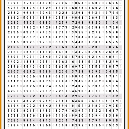
1
5
9
1
1
7
2
4
0
4
4
3
0
8
8
2
9
0
5
5
1
8
5
4
9
6
4
8
9
8
5
6
9
5
5
4
7
6
5
2
0
1
0
4
4
4
6
2
9
2
1
5
0
6
6
6
8
7
8
6
1
6
0
2
2
8
1
9
6
6
2
5
8
2
1
9
6
6
3
9
7
0
4
3
7
4
2
2
8
1
3
2
9
1
1
6
9
3
1
4
9
7
9
4
4
8
6
6
2
8
5
0
3
9
3
1
5
8
9
8
2
3
5
8
4
9
8
6
1
7
2
6
9
5
5
8
1
1
3
4
3
2
1
0
1
4
3
0
5
5
0
8
8
3
2
4
2
5
9
5
7
2
0
1
1
9
8
2
0
2
5
1
0
4
4
8
3
3
7
1
7
9
3
2
5
9
4
2
9
2
1
7
7
3
1
2
9
6
5
2
6
5
8
9
8
1
7
2
8
1
2
8
3
6
9
0
3
7
1
8
7
4
5
3
8
8
7
9
1
1
3
9
2
5
7
2
2
7
9
7
6
5
7
0
7
9
8
9
2
2
0
6
0
7
7
7
9
1
0
1
4
2
5
9
5
1
7
0
4
4
8
9
6
4
1
0
9
3
0
3
5
8
1
6
7
8
9
2
5
7
9
7
5
3
8
6
8
8
9
8
5
4
4
8
3
1
7
0
1
1
4
5
7
5
3
2
1
0
6
6
7
1
9
0
9
2
8
0
2
2
9
3
6
0
6
5
4
7
8
6
6
2
8
3
2
0
8
2
6
8
7
1
6
5
2
2
8
4
9
4
1
1
5
0
5
1
6
1
8
9
1
3
4
2
6
8
7
0
4
4
2
6
8
2
1
3
6
0
1
1
7
2
9
1
1
2
3
4
0
4
4
7
3
5
8
5
7
8
0
8
9
2
1
4
5
4
8
6
1
7
5
4
0
2
2
1
8
3
8
2
2
9
5
1
6
8
9
6
3
9
6
1
4
8
3
5
1
2
5
7
3
2
4
9
4
0
8
9
6
6
4
5
4
0
4
0
5
1
3
4
5
6
3
5
8
6
9
7
2
9
4
5
5
9
5
3
8
9
7
7
2
6
0
7
7
6
2
9
2
2
5
7
8
0
8
1
2
3
6
9
3
7
2
8
1
8
3
9
5
5
0
4
1
5
6
4
4
2
0
2
9
6
0
6
6
5
1
8
8
7
6
9
5
1
6
9
8
7
0
7
4
8
4
6
1
1
7
9
1
1
8
1
1
2
3
7
0
1
4
5
8
4
7
5
3
2
8
8
0
8
1
3
4
5
9
0
9
6
2
8
4
0
5
6
2
1
4
0
8
8
6
8
2
6
8
3
4
7
4
2
8
6
0
7
7
2
4
3
2
5
5
7
3
1
4
6
1
9
9
9
4
2
5
9
5
1
9
9
5
5
2
9
1
7
8
7
2
5
1
6
4
6
9
0
9
4
3
7
9
7
9
8
1
5
6
0
7
6
5
2
5
6
0
2
2
1
4
0
7
7
6
4
1
3
4
2
9
6
2
8
7
7
6
1
7
0
1
3
2
5
4
0
9
1
1
3
8
7
2
9
0
2
8
9
8
7
5
8
4
3
6
3
5
5
1
2
6
2
3
5
8
1
1
9
1
6
1
9
4
4
8
2
0
2
2
9
6
4
2
6
4
8
9
0
9
0
1
5
4
9
3
9
8
0
8
7
9
7
5
3
5
1
0
3
3
8
2
1
5
6
1
4
8
3
2
8
0
7
9
7
6
3
9
7
7
4
5
2
2
4
5
6
3
7
1
9
7
3
8
2
3
1
7
6
4
2
8
6
9
6
7
1
0
6
6
9
9
2
0
2
4
0
9
4
4
8
3
1
0
1
7
2
5
0
5
5
7
1
4
5
0
9
1
3
4
1
2
3
4
7
7
4
2
3
5
4
7
9
1
1
9
9
7
5
3
3
9
8
4
3
2
1
1
6
7
9
5
6
0
6
4
3
0
8
8
8
2
9
2
2
9
0
2
6
8
7
5
0
3
3