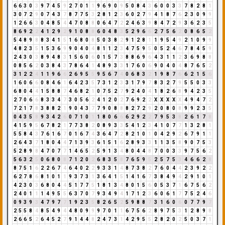
6
6
3
0
3
9
7
4
5
9
2
7
0
1
1
9
6
9
0
9
5
0
8
4
3
6
0
0
3
3
7
8
2
8
1
3
0
7
2
9
0
7
4
3
7
8
7
7
5
3
2
8
1
2
3
6
0
2
7
9
4
1
8
7
6
2
3
0
9
9
1
2
6
6
3
0
4
8
5
4
4
7
0
8
8
0
6
4
7
2
2
4
6
3
9
8
4
7
2
9
3
6
2
3
5
8
6
9
2
2
4
1
2
9
2
9
1
0
8
8
6
0
4
8
3
5
2
9
6
6
2
7
5
6
2
0
8
6
5
2
5
4
8
9
8
8
3
4
1
5
1
6
8
0
8
5
0
3
8
2
9
1
2
8
1
1
9
5
4
9
2
1
0
9
9
4
8
2
3
5
1
5
3
6
9
9
0
4
0
4
8
1
1
2
3
4
7
5
9
5
0
5
2
4
6
7
8
4
5
9
2
4
3
0
3
8
9
4
8
3
1
5
6
0
6
0
1
5
7
3
8
8
6
9
6
4
3
1
1
2
3
6
9
8
8
0
8
5
6
2
0
3
8
4
3
7
8
6
4
1
4
8
9
3
3
1
7
6
0
6
9
0
4
0
4
8
7
6
5
2
3
1
2
2
4
1
1
9
6
6
2
6
9
5
5
9
5
6
7
4
0
6
8
3
2
1
9
8
7
6
6
2
1
5
6
1
6
0
6
6
0
8
4
6
1
6
4
2
3
5
7
3
1
2
3
3
1
7
9
7
8
3
2
7
9
5
5
0
3
3
6
8
0
4
4
1
5
8
8
7
4
6
8
2
1
0
7
5
2
7
9
2
4
0
4
1
8
2
6
8
9
4
2
3
5
2
7
0
6
6
8
3
3
4
7
3
0
5
6
2
4
1
2
0
2
7
6
9
2
2
X
X
X
X
X
4
9
4
7
2
7
2
1
7
8
3
8
8
2
1
9
0
4
3
7
7
9
0
8
8
8
2
7
2
9
2
0
8
0
8
9
9
2
3
5
0
4
3
5
8
9
3
4
2
6
0
7
1
0
1
1
8
0
6
6
6
2
9
2
2
7
9
5
3
8
2
6
1
7
8
4
1
5
9
5
6
7
8
2
1
7
7
3
8
2
0
8
9
3
3
5
4
1
2
3
4
1
0
7
7
1
3
2
8
1
5
5
8
4
3
7
6
1
6
7
0
1
6
7
4
3
6
4
7
2
8
2
1
0
1
0
4
2
9
2
6
7
9
1
1
2
6
4
3
7
1
8
0
4
4
7
1
3
9
3
6
1
5
1
6
2
8
9
3
3
1
1
3
5
8
9
0
7
5
3
5
2
8
9
8
4
7
0
7
7
1
4
6
5
2
5
9
1
3
4
8
0
4
4
8
7
0
0
3
3
9
7
5
6
2
5
6
3
2
5
0
6
8
0
8
7
1
2
0
2
6
8
3
5
8
7
6
5
9
5
2
5
7
5
3
4
6
6
2
8
8
7
5
1
6
2
2
6
7
4
6
4
0
2
2
9
3
3
1
4
8
7
3
8
2
7
6
0
4
4
2
3
9
2
2
6
2
7
8
6
8
1
0
1
1
9
3
7
3
1
3
6
4
1
5
1
4
1
6
7
3
8
4
9
4
2
9
1
0
1
4
2
3
0
3
6
8
0
4
4
5
1
7
7
5
1
8
1
3
4
8
0
1
5
6
0
5
3
7
1
6
7
5
6
2
2
4
0
1
1
1
4
9
5
5
6
3
7
0
7
9
3
4
9
4
1
7
1
2
3
6
0
6
1
7
7
5
2
4
6
0
9
3
9
3
4
7
9
7
7
1
9
2
3
5
8
2
6
5
2
5
9
8
8
7
3
1
6
0
6
0
7
7
9
7
2
5
5
8
4
8
5
4
9
4
4
8
0
9
9
9
7
0
1
1
6
7
5
6
2
8
9
7
5
3
1
2
8
9
8
2
6
6
5
2
6
4
5
2
7
9
1
4
4
8
2
4
7
3
1
4
2
9
5
5
2
8
2
0
2
5
0
3
7
1