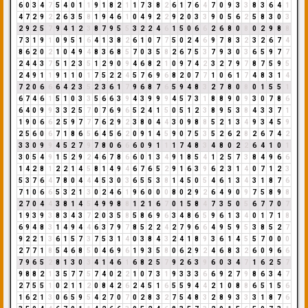
6
0
3
4
7
5
4
0
1
1
9
1
8
2
1
1
7
3
8
2
6
1
7
6
4
7
0
9
3
3
8
3
6
4
1
4
7
2
9
2
2
6
3
5
8
1
9
4
6
1
0
4
9
2
2
9
2
0
3
3
9
0
5
6
2
5
8
3
0
3
2
9
2
5
7
9
4
1
2
3
8
7
9
5
5
3
2
2
4
6
1
5
0
6
6
2
6
8
0
8
0
2
9
8
8
7
3
1
9
1
0
9
5
1
6
4
1
3
8
2
6
1
0
7
7
5
0
2
4
6
9
7
8
3
2
3
2
6
7
4
8
6
2
0
2
1
0
4
9
4
8
3
6
8
5
7
0
3
5
8
2
6
7
5
3
7
9
3
0
3
6
5
9
7
7
2
4
4
3
7
5
1
2
3
5
1
2
9
0
9
4
6
8
2
1
0
9
7
4
2
3
2
7
9
7
8
7
5
9
5
2
4
9
1
1
9
1
1
0
1
7
5
2
2
4
5
7
6
9
6
8
2
0
7
7
1
0
6
1
7
4
8
3
1
4
7
2
0
6
6
6
4
2
3
5
2
3
6
1
7
9
6
8
7
6
5
9
4
8
3
2
7
8
0
8
0
1
5
5
1
6
7
4
6
1
5
1
0
3
3
5
6
6
3
9
4
3
9
9
9
4
5
7
3
1
8
8
9
0
9
3
0
7
8
6
6
4
0
9
9
3
3
2
5
7
0
7
6
9
6
5
2
4
1
5
0
5
1
2
3
8
9
5
3
8
4
3
3
7
1
1
9
0
6
6
2
5
9
7
7
7
6
2
9
2
3
8
0
4
4
3
0
9
8
8
5
2
1
3
4
9
3
4
5
9
2
5
6
0
6
7
1
8
6
5
6
4
5
6
2
0
9
1
4
5
9
0
7
5
3
5
2
6
2
8
2
6
7
4
2
3
3
0
9
9
4
5
2
7
9
7
8
0
6
6
6
0
9
1
1
1
7
4
8
3
4
8
0
2
2
6
4
1
0
1
3
0
5
4
9
1
5
2
9
2
4
6
7
8
6
6
0
1
3
4
9
1
8
5
4
1
2
5
7
3
8
4
9
6
6
1
4
2
8
1
2
2
1
4
5
8
1
4
9
4
6
7
6
5
2
9
1
6
3
9
6
2
3
1
4
0
7
1
2
3
5
3
7
6
4
7
8
0
4
4
4
5
3
0
3
6
5
5
3
8
1
4
5
0
5
4
6
1
3
4
3
1
8
7
6
7
1
0
6
6
5
3
2
1
3
0
2
4
6
1
9
6
0
0
0
8
0
2
9
2
6
4
9
0
9
7
5
8
9
8
2
7
0
4
4
3
8
1
4
5
4
9
9
8
8
1
2
1
6
7
0
1
5
8
4
7
3
5
0
5
6
7
7
0
7
1
9
3
9
3
8
3
4
3
7
2
0
3
5
8
5
8
6
9
6
3
4
8
6
5
9
6
1
3
4
0
1
7
1
8
6
9
4
8
3
1
4
9
4
4
6
3
7
9
7
8
5
2
2
4
2
7
9
6
6
4
9
5
9
5
3
8
5
2
7
9
2
2
1
3
6
1
5
7
3
7
5
3
1
4
0
3
8
4
3
2
4
1
8
9
3
6
1
4
5
5
7
0
0
0
2
7
7
1
8
5
4
6
8
5
0
4
6
9
6
1
9
3
5
8
0
6
2
9
2
4
6
8
3
2
6
0
9
6
6
7
9
6
5
2
8
1
3
0
3
4
1
4
6
1
6
8
2
5
7
9
2
6
3
9
6
0
3
4
7
1
6
2
5
7
9
8
8
2
1
3
5
7
7
5
7
4
0
2
2
1
0
7
3
1
9
3
3
3
6
6
9
2
7
9
8
6
3
4
7
2
7
5
5
1
0
2
1
1
2
0
8
4
2
6
2
4
5
1
6
5
5
9
4
4
2
1
0
8
8
6
5
1
5
6
1
6
2
1
3
0
6
5
9
5
4
2
7
0
7
0
2
8
3
2
7
5
4
8
3
2
8
9
3
3
3
1
8
7
6