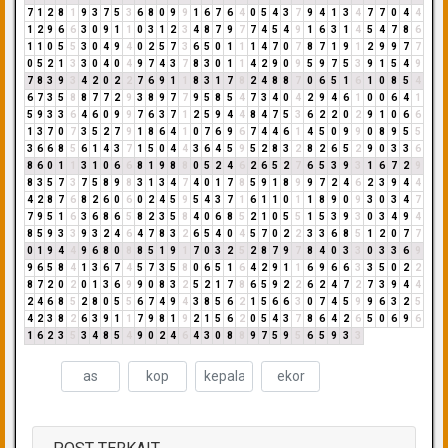
7
1
2
8
1
9
3
7
5
3
6
8
0
9
9
1
6
7
6
4
0
5
4
3
7
9
4
1
3
4
7
7
0
4
4
1
2
9
6
6
3
0
9
1
1
0
3
1
2
3
4
8
7
9
7
7
4
5
4
9
1
6
3
1
4
5
4
7
8
6
1
1
0
5
5
3
0
4
9
4
0
2
5
7
3
6
5
0
1
1
1
4
7
0
7
8
7
1
9
1
2
9
9
7
7
0
5
2
1
3
3
0
4
0
4
9
7
4
3
7
8
3
0
1
1
4
2
9
0
9
5
9
7
5
3
9
1
5
4
9
7
8
3
9
3
4
2
0
2
2
7
6
9
1
1
8
3
1
7
8
2
4
8
8
7
0
6
5
1
6
1
0
8
5
4
6
7
3
5
8
8
7
7
2
9
3
8
9
7
7
9
5
8
5
4
7
3
4
0
4
2
9
4
6
1
0
0
6
4
1
5
9
3
3
6
4
6
0
9
9
7
6
3
7
1
2
5
9
4
4
8
4
7
5
3
6
2
2
0
2
9
1
0
6
6
1
3
7
0
7
3
5
2
7
9
1
8
6
4
1
0
7
6
9
6
7
4
4
6
1
4
5
0
9
9
0
8
9
5
5
3
6
6
8
5
6
1
4
3
7
1
5
0
4
4
3
6
4
5
9
5
2
8
3
2
8
2
6
5
2
9
0
3
3
6
8
6
0
1
1
3
1
0
6
6
8
1
9
8
8
0
5
2
4
6
2
6
5
2
7
6
5
3
9
3
1
6
7
2
9
8
3
5
7
3
7
5
8
9
8
3
1
3
4
7
4
0
1
7
8
5
9
1
8
9
9
7
2
4
6
2
3
9
4
4
4
2
8
7
6
8
2
6
0
6
0
2
4
5
9
5
4
3
7
1
6
1
1
0
1
1
8
9
0
9
3
0
3
4
7
7
9
5
1
6
3
6
8
6
5
8
2
3
5
8
4
0
6
8
5
2
1
0
5
5
1
5
3
9
3
0
3
4
9
4
8
5
9
3
3
9
3
2
4
6
4
7
8
3
2
6
5
4
0
4
5
7
0
2
2
3
3
6
8
5
1
2
0
7
7
0
1
9
4
4
9
6
8
0
8
8
5
1
9
1
7
0
3
2
5
2
8
7
9
7
8
4
0
3
3
0
3
3
6
9
9
6
5
8
4
1
3
6
7
4
5
7
3
5
8
0
6
5
1
6
4
2
9
1
1
6
9
6
6
3
3
5
0
2
2
8
7
2
0
2
0
1
3
6
9
9
0
8
3
2
5
2
1
7
8
6
5
9
2
2
6
2
4
7
2
7
3
9
4
4
2
4
6
8
5
2
8
0
5
5
6
7
4
9
4
3
8
5
6
2
1
5
6
6
3
0
7
4
5
9
9
6
3
2
5
4
2
3
8
2
6
3
9
1
1
7
9
8
1
9
2
1
5
6
2
0
5
4
3
7
8
6
4
2
6
5
0
6
9
6
1
6
2
3
5
3
4
8
5
4
9
0
2
4
6
4
3
0
8
8
9
7
5
9
5
6
5
9
3
3
Clear