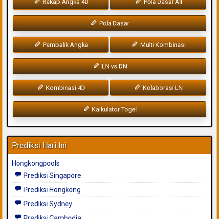
Rekap Angka 4D
Pola Dasar All
Pola Dasar
Pembalik Angka
Multi Kombinasi
LN vs DN
Kombinasi 4D
Kolaborasi LN
Kalkulator Togel
Prediksi Hari Ini
Hongkongpools
Prediksi Singapore
Prediksi Hongkong
Prediksi Sydney
Prediksi Cambodia