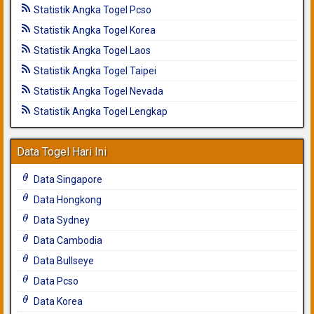
Statistik Angka Togel Pcso
Statistik Angka Togel Korea
Statistik Angka Togel Laos
Statistik Angka Togel Taipei
Statistik Angka Togel Nevada
Statistik Angka Togel Lengkap
Data Togel Hari Ini
Data Singapore
Data Hongkong
Data Sydney
Data Cambodia
Data Bullseye
Data Pcso
Data Korea