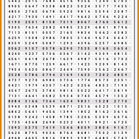
5
4
4
2
6
2
0
1
5
6
7
6
8
4
3
4
5
1
6
7
9
3
5
6
2
1
2
4
0
4
6
7
0
3
3
8
9
0
5
5
0
6
4
7
2
9
3
3
8
2
6
8
2
3
5
5
0
2
4
6
3
5
7
7
5
7
4
3
5
8
4
8
5
0
5
2
7
6
5
2
0
6
7
8
6
5
9
2
0
2
9
8
1
4
5
5
5
9
4
4
2
0
8
7
6
4
2
1
7
8
7
9
3
0
3
1
4
9
1
1
4
4
1
7
8
9
6
4
2
6
0
7
4
6
1
9
2
2
4
6
5
1
9
0
9
2
5
0
1
1
8
1
5
8
4
7
3
1
9
1
8
0
6
7
4
4
7
6
0
6
5
6
1
2
3
9
3
0
5
5
7
6
3
4
7
2
0
8
2
1
4
9
8
5
4
3
5
2
9
2
6
8
4
1
5
8
7
9
6
6
7
1
1
3
4
8
1
0
1
1
0
0
5
7
3
2
1
6
5
2
9
8
3
4
7
5
4
6
2
8
4
3
8
3
2
6
2
5
9
5
1
0
0
8
8
2
9
8
6
5
7
8
0
5
5
3
1
4
4
8
9
6
7
4
2
0
4
4
7
2
8
3
5
9
5
5
2
4
9
4
5
0
8
7
6
1
2
9
3
3
4
3
9
6
6
5
2
5
7
3
6
9
8
5
4
0
5
6
2
8
9
1
0
7
7
0
5
7
8
6
6
2
9
0
9
7
5
3
5
8
8
1
6
0
6
3
6
5
4
9
8
2
4
0
4
9
2
3
7
1
5
7
0
6
6
0
3
6
7
4
3
1
4
2
6
9
3
0
9
9
4
8
1
5
6
6
5
6
1
7
0
4
1
8
9
2
6
7
8
6
1
6
3
9
3
4
9
8
7
6
5
0
1
6
7
3
7
0
2
2
1
6
7
1
8
8
7
7
0
7
1
2
5
9
5
6
6
1
7
8
1
4
2
3
5
9
2
0
9
9
8
1
4
3
7
7
9
5
4
9
5
4
3
0
3
0
8
6
7
4
2
4
4
9
4
7
5
9
0
9
3
5
6
2
8
2
4
6
7
4
2
5
2
8
1
5
7
8
6
5
0
7
9
4
4
2
1
6
9
6
1
6
3
3
6
7
2
0
2
2
4
8
5
9
5
4
7
3
7
1
9
2
7
0
7
6
9
8
0
8
3
7
3
6
9
1
7
7
4
2
8
5
7
3
1
2
3
5
1
6
0
4
2
1
3
1
9
7
9
7
4
3
0
7
7
1
4
3
2
5
0
2
5
6
2
4
8
5
3
8
7
1
9
0
9
4
5
4
7
2
2
6
7
5
3
3
7
8
4
3
9
8
1
4
5
5
0
2
2
4
6
4
1
7
8
3
8
1
9
1
7
1
3
1
4
4
6
4
1
5
0
5
8
2
1
5
9
3
4
7
0
7
4
3
7
4
5
7
9
7
1
3
5
2
7
8
0
8
4
3
3
1
6
6
3
7
3
6
4
1
1
6
3
4
7
9
8
3
1
4
1
5
2
8
1
2
7
7
0
7
5
9
4
0
4
0
3
4
8
3
5
5
3
9
3
6
8
7
1
8
2
5
1
6
7
6
5
2
3
5
1
0
1
5
6
6
8
4
2
6
5
6
4
1
5
9
4
5
6
2
1
3
9
9
9
1
8
5
2
7
8
1
6
2
8
3
6
1
6
7
0
1
3
8
2
9
2
4
2
6
1
4
5
8
4
9
7
8
5
4
3
2
0
6
6
5
3
0
9
9
6
0
7
6
4
1
7
3
5
8
4
3
6
8
5
2
6
9
8
8
0
2
3
2
5
4
0
1
1
2
8
9
2
1
3
6
7
2
5
7
1
0
9
3
3
0
3
7
5
3
7
4
1
9
1
1
5
4
6
1
8
0
5
9
5
3
8
0
4
4
9
1
6
7
4
5
6
2
0
2
8
7
9
5
5
9
0
3
6
9
8
7
6
4
1
8
6
8
1
9
7
5
0
2
2
0
1
3
9
3
4
9
6
8
5
4
6
0
5
5
0
8
1
6
7
2
8
9
3
3
9
3
8
7
6
6
4
8
5
4
5
7
4
3
7