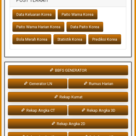
POST TERKAIT
Data Keluaran Korea
Paito Warna Korea
Paito Warna Harian Korea
Data Paito Korea
Bola Merah Korea
Statistik Korea
Prediksi Korea
BBFS GENERATOR
Generator LN
Rumus Harian
Rekap Kumat
Rekap Angka CT
Rekap Angka 3D
Rekap Angka 2D