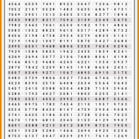
4
3
6
4
1
6
5
5
9
5
7
4
9
1
1
8
9
2
3
5
3
0
4
7
2
7
2
0
6
6
9
8
1
2
3
7
0
5
2
7
2
1
0
7
7
0
5
2
8
1
1
4
8
3
2
5
6
3
5
8
6
8
6
7
4
4
7
3
1
4
7
0
4
9
4
3
9
5
1
6
1
5
1
3
4
3
4
0
5
5
5
1
3
4
7
8
2
7
7
5
1
8
9
4
4
4
5
4
3
7
9
8
2
7
9
8
2
1
7
8
7
5
9
2
2
2
1
3
9
3
2
3
4
9
4
5
4
7
5
3
7
9
8
2
1
3
4
6
3
9
7
0
6
1
7
6
5
0
0
0
0
1
8
2
1
9
7
0
1
1
4
8
0
6
6
5
0
8
3
2
1
5
5
2
7
8
8
2
5
7
9
6
1
0
1
0
3
1
7
8
4
2
8
9
8
8
7
3
2
5
8
4
5
6
2
3
1
9
8
8
4
7
3
8
2
2
9
3
4
7
0
3
7
9
7
6
8
0
5
5
5
1
4
1
5
7
2
1
9
1
1
9
6
2
8
1
0
0
7
7
8
1
9
1
1
5
8
7
0
7
3
4
2
7
9
2
6
8
0
8
2
4
9
5
5
6
5
0
1
1
9
4
6
8
5
6
8
4
6
1
5
3
3
0
3
7
6
0
4
4
0
2
9
6
6
7
9
2
9
2
1
5
8
4
3
5
8
0
3
3
1
9
6
2
8
2
4
3
5
8
1
8
3
9
3
8
2
4
1
5
4
2
6
9
6
2
6
9
4
4
3
0
7
7
5
2
1
0
6
6
7
6
8
0
8
8
0
6
1
7
4
1
9
8
8
9
1
4
6
1
8
5
1
2
3
9
6
8
5
4
4
2
4
5
9
6
2
2
1
3
1
3
5
0
5
5
9
3
7
1
2
8
7
0
7
7
8
4
2
6
3
2
0
9
9
8
1
4
3
7
1
9
1
8
9
8
6
5
4
9
2
4
3
1
4
5
0
0
7
7
0
3
4
9
4
9
2
7
1
8
1
5
6
7
4
4
8
9
3
3
6
9
1
0
1
3
1
7
5
3
0
4
8
3
2
3
7
3
9
3
9
8
0
6
6
5
0
2
7
9
7
3
6
0
6
6
7
4
6
1
1
2
5
9
5
4
5
2
0
2
8
3
9
5
5
2
5
7
0
7
6
4
0
8
8
2
0
3
4
7
5
5
6
4
1
9
6
4
3
7
5
4
5
7
3
2
4
1
0
1
0
3
8
8
7
6
3
0
4
4
4
8
2
8
1
7
1
0
9
9
3
9
6
0
6
5
2
8
0
8
1
7
9
3
3
4
0
2
7
9
3
0
8
1
9
9
8
0
3
3
0
2
5
5
1
2
1
4
1
5
7
5
8
3
2
3
5
5
1
6
4
0
5
2
7
2
9
9
5
5
2
5
0
1
1
6
0
8
7
6
5
3
6
6
3
0
4
6
5
2
8
9
7
5
3
1
7
8
3
2
7
4
5
4
9
2
1
1
0
1
1
9
5
7
3
9
7
0
3
3
0
5
3
4
7
5
7
7
8
6
8
4
3
0
3
8
1
4
7
2
4
7
5
9
5
3
9
0
4
4
9
0
8
9
8
3
7
4
1
5
6
4
3
5
8
3
1
8
6
5
0
2
5
1
6
2
7
2
8
1
5
2
0
6
6
7
0
2
3
5
9
6
7
0
7
1
7
0
9
9
6
8
1
5
6
2
3
4
5
9
3
1
5
3
8
4
1
2
9
2
9
9
0
7
7
8
6
9
1
1
4
5
8
8
7
9
2
1
3
4
3
4
1
2
3
0
8
7
9
7
8
7
3
4
7
7
9
5
9
5
6
3
0
1
1
3
0
2
8
1
5
2
8
0
8
1
4
6
6
3
2
6
9
4
4
4
9
2
5
7
0
2
5
6
2
8
7
5
3
8
6
1
3
7
1
3
0
4
7
2
4
3
3
9
3
2
9
7
1
8
7
6
1
0
1
1
2
6
9
6