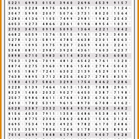
5
2
2
1
3
6
9
9
3
3
0
1
5
4
9
3
9
4
0
4
2
6
9
6
6
4
5
3
9
3
9
1
5
7
3
2
0
6
3
9
3
2
2
8
1
8
9
7
5
3
6
6
3
4
7
5
6
7
1
8
3
7
9
1
1
7
1
2
4
6
3
0
4
7
2
5
9
9
0
9
2
0
0
7
7
5
0
7
6
4
3
7
3
1
4
8
0
2
0
2
1
5
6
4
1
3
2
8
0
8
4
1
3
6
9
1
1
0
5
5
7
4
9
9
9
2
9
8
1
9
1
9
8
2
1
2
5
4
3
7
6
0
5
3
8
9
2
7
3
1
4
8
6
6
3
2
3
6
1
7
0
1
9
6
6
8
9
5
4
9
1
0
3
9
3
2
7
0
3
3
3
4
7
5
3
0
9
1
8
9
5
0
9
5
5
1
3
6
4
1
4
2
2
1
3
1
8
4
2
6
6
6
8
2
1
6
5
5
9
5
1
5
7
6
4
5
0
1
5
6
9
1
6
1
7
0
2
9
3
3
3
4
0
8
8
5
2
7
8
6
1
2
1
3
4
5
8
1
9
1
4
7
8
5
4
6
6
3
8
2
2
3
0
1
1
8
5
6
3
9
7
8
4
9
4
1
0
9
5
5
3
9
7
5
3
9
2
0
7
7
2
6
5
9
5
9
4
3
0
3
2
2
4
1
5
5
3
4
8
3
0
8
7
1
8
2
9
8
7
6
3
9
2
0
2
4
3
6
1
7
7
6
0
3
3
4
2
3
7
1
0
8
9
8
8
6
7
1
0
1
5
9
8
3
2
6
1
1
4
5
8
3
0
4
4
2
1
6
3
9
6
0
8
5
4
7
5
0
3
3
1
2
9
6
6
7
0
1
9
1
4
8
1
2
3
6
5
4
2
6
9
7
6
1
7
1
3
2
0
2
8
8
7
4
2
0
2
7
5
3
3
9
6
0
6
9
1
8
6
5
1
5
4
0
4
2
7
9
4
4
5
0
4
3
7
6
1
0
5
5
1
8
6
7
4
7
2
4
1
5
6
3
0
2
2
2
1
3
9
3
4
5
2
9
2
0
1
1
5
6
7
6
3
8
2
9
8
9
5
5
3
7
1
2
3
8
2
5
6
2
4
6
2
7
9
2
7
8
5
4
8
3
5
9
5
1
1
8
0
8
4
1
2
7
9
5
8
6
1
7
3
2
9
8
8
1
7
5
4
9
8
4
6
2
8
9
2
8
6
5
0
2
2
8
1
5
1
3
9
3
7
4
6
4
1
1
6
1
3
4
1
5
4
3
7
7
0
8
8
7
2
9
6
1
7
8
3
2
9
2
1
4
8
0
8
2
0
3
2
5
9
0
2
7
9
6
4
5
0
5
0
3
8
7
6
7
1
9
8
8
2
5
0
7
7
5
9
8
6
5
8
6
1
1
2
4
7
6
8
5
1
2
8
3
2
6
7
6
0
6
3
9
3
8
2
2
4
1
0
1
1
7
8
2
1
5
3
1
9
1
9
6
1
5
6
8
9
7
0
7
6
7
0
8
8
4
1
6
2
8
6
0
2
8
1
3
3
8
7
6
2
3
3
2
5
1
8
5
4
9
9
5
7
4
2
6
3
2
0
2
3
4
8
2
1
8
1
5
6
2
4
0
3
0
3
7
9
1
1
2
1
3
5
8
4
5
4
8
6
5
9
5
3
8
2
6
1
9
5
5
3
1
8
3
2
8
7
7
5
3
2
3
0
6
6
5
8
6
2
8
6
8
4
3
7
1
5
4
6
1
3
1
2
4
6
0
6
9
5
5
7
5
3
4
7
1
0
9
2
2
4
9
2
5
7
9
7
8
2
1
6
1
7
0
7
2
4
8
6
5
9
1
5
0
5
3
5
9
1
1
7
8
0
6
6
1
2
4
6
1
0
1
7
8
6
3
1
8
3
2
8
9
5
4
9
7
0
1
4
5
4
6
9
9
9
1
8
4
8
3
6
1
7
9
7
5
5
8
7
6
9
4
0
7
7
0
9
2
8
1