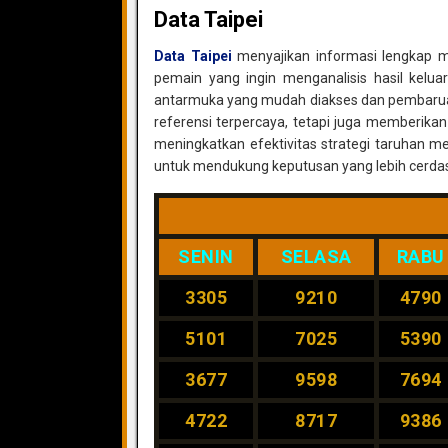
Data Taipei
Data Taipei
menyajikan informasi lengkap 
pemain yang ingin menganalisis hasil kelu
antarmuka yang mudah diakses dan pembaruan
referensi terpercaya, tetapi juga memberi
meningkatkan efektivitas strategi taruhan m
untuk mendukung keputusan yang lebih cerdas
SENIN
SELASA
RABU
3305
9210
4790
5101
7025
5390
3677
9598
7694
4722
8717
9386