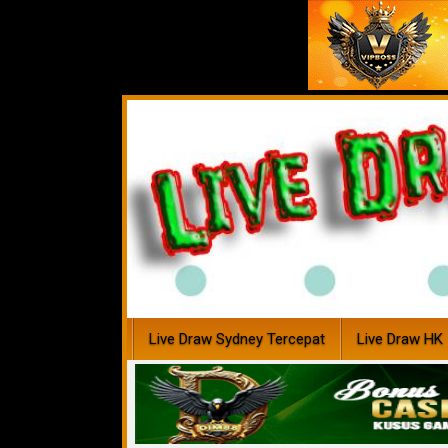
Live Draw Sydney Tercepat
Live Draw HK