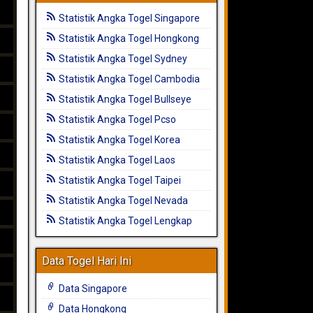
Statistik Angka Togel Singapore
Statistik Angka Togel Hongkong
Statistik Angka Togel Sydney
Statistik Angka Togel Cambodia
Statistik Angka Togel Bullseye
Statistik Angka Togel Pcso
Statistik Angka Togel Korea
Statistik Angka Togel Laos
Statistik Angka Togel Taipei
Statistik Angka Togel Nevada
Statistik Angka Togel Lengkap
Data Togel Hari Ini
Data Singapore
Data Hongkong