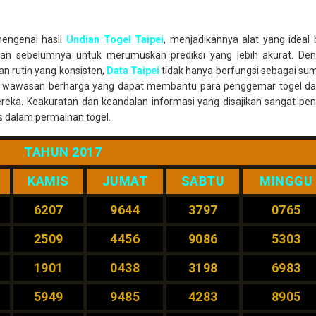
mengenai hasil
Undian Togel Taipei
, menjadikannya alat yang ideal 
aran sebelumnya untuk merumuskan prediksi yang lebih akurat. De
 rutin yang konsisten,
Data Taipei
tidak hanya berfungsi sebagai su
kan wawasan berharga yang dapat membantu para penggemar togel d
ereka. Keakuratan dan keandalan informasi yang disajikan sangat pen
 dalam permainan togel.
TAHUN 2017
KAMIS
JUMAT
SABTU
MINGGU
6207
9644
3797
0765
2509
4456
9086
5303
1901
0438
3198
6983
5949
9485
4283
8905