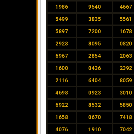
1986
9540
4667
5499
3835
5561
5897
7200
1678
2928
8095
0820
6967
2854
2063
1600
0436
2392
2116
6404
8059
4698
0923
3010
6922
8532
5850
1658
0670
7418
4076
1910
7042