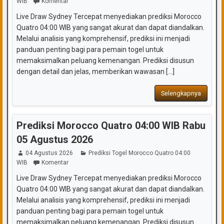
WIB
Komentar
Live Draw Sydney Tercepat menyediakan prediksi Morocco
Quatro 04:00 WIB yang sangat akurat dan dapat diandalkan.
Melalui analisis yang komprehensif, prediksi ini menjadi
panduan penting bagi para pemain togel untuk
memaksimalkan peluang kemenangan. Prediksi disusun
dengan detail dan jelas, memberikan wawasan [...]
Selengkapnya
Prediksi Morocco Quatro 04:00 WIB Rabu
05 Agustus 2026
04 Agustus 2026
Prediksi Togel Morocco Quatro 04:00
WIB
Komentar
Live Draw Sydney Tercepat menyediakan prediksi Morocco
Quatro 04:00 WIB yang sangat akurat dan dapat diandalkan.
Melalui analisis yang komprehensif, prediksi ini menjadi
panduan penting bagi para pemain togel untuk
memaksimalkan peluang kemenangan. Prediksi disusun