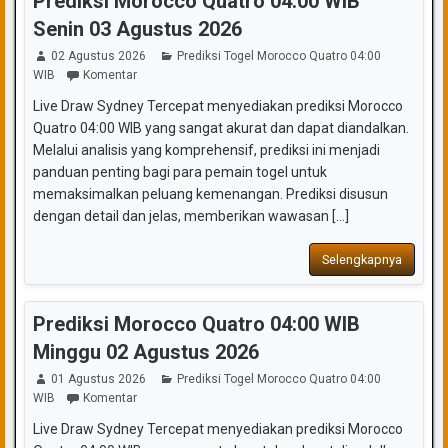
Prediksi Morocco Quatro 04:00 WIB
Senin 03 Agustus 2026
02 Agustus 2026
Prediksi Togel Morocco Quatro 04:00
WIB
Komentar
Live Draw Sydney Tercepat menyediakan prediksi Morocco
Quatro 04:00 WIB yang sangat akurat dan dapat diandalkan.
Melalui analisis yang komprehensif, prediksi ini menjadi
panduan penting bagi para pemain togel untuk
memaksimalkan peluang kemenangan. Prediksi disusun
dengan detail dan jelas, memberikan wawasan [...]
Selengkapnya
Prediksi Morocco Quatro 04:00 WIB
Minggu 02 Agustus 2026
01 Agustus 2026
Prediksi Togel Morocco Quatro 04:00
WIB
Komentar
Live Draw Sydney Tercepat menyediakan prediksi Morocco