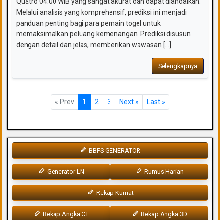
Quatro 04:00 WIB yang sangat akurat dan dapat diandalkan.
Melalui analisis yang komprehensif, prediksi ini menjadi
panduan penting bagi para pemain togel untuk
memaksimalkan peluang kemenangan. Prediksi disusun
dengan detail dan jelas, memberikan wawasan [...]
Selengkapnya
« Prev
1
2
3
Next »
Last »
BBFS GENERATOR
Generator LN
Rumus Harian
Rekap Kumat
Rekap Angka CT
Rekap Angka 3D