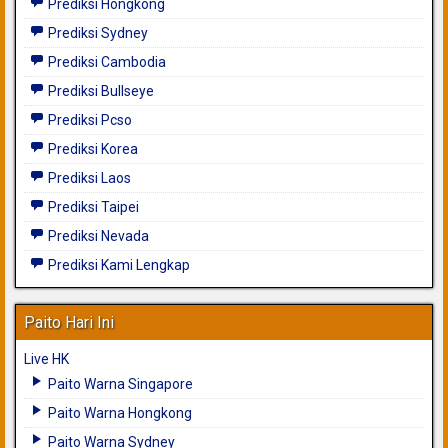
Prediksi Hongkong
Prediksi Sydney
Prediksi Cambodia
Prediksi Bullseye
Prediksi Pcso
Prediksi Korea
Prediksi Laos
Prediksi Taipei
Prediksi Nevada
Prediksi Kami Lengkap
Paito Hari Ini
Live HK
Paito Warna Singapore
Paito Warna Hongkong
Paito Warna Sydney