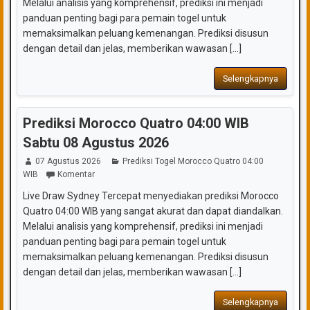
Melalui analisis yang komprehensif, prediksi ini menjadi
panduan penting bagi para pemain togel untuk
memaksimalkan peluang kemenangan. Prediksi disusun
dengan detail dan jelas, memberikan wawasan [...]
Selengkapnya
Prediksi Morocco Quatro 04:00 WIB
Sabtu 08 Agustus 2026
07 Agustus 2026
Prediksi Togel Morocco Quatro 04:00
WIB
Komentar
Live Draw Sydney Tercepat menyediakan prediksi Morocco
Quatro 04:00 WIB yang sangat akurat dan dapat diandalkan.
Melalui analisis yang komprehensif, prediksi ini menjadi
panduan penting bagi para pemain togel untuk
memaksimalkan peluang kemenangan. Prediksi disusun
dengan detail dan jelas, memberikan wawasan [...]
Selengkapnya