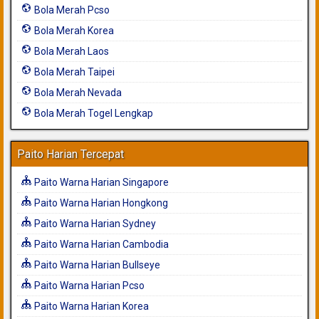
Bola Merah Pcso
Bola Merah Korea
Bola Merah Laos
Bola Merah Taipei
Bola Merah Nevada
Bola Merah Togel Lengkap
Paito Harian Tercepat
Paito Warna Harian Singapore
Paito Warna Harian Hongkong
Paito Warna Harian Sydney
Paito Warna Harian Cambodia
Paito Warna Harian Bullseye
Paito Warna Harian Pcso
Paito Warna Harian Korea