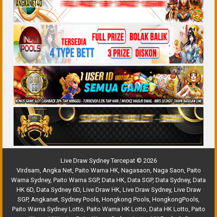
Live Draw Sydney Tercepat © 2026
Virdsam
,
Angka Net
,
Paito Warna HK
,
Nagasaon
,
Naga Saon
,
Paito
Warna Sydney
,
Paito Warna SGP
,
Data HK
,
Data SGP
,
Data Sydney
,
Data
HK 6D
,
Data Sydney 6D
,
Live Draw HK
,
Live Draw Sydney
,
Live Draw
SGP
,
Angkanet
,
Sydney Pools
,
Hongkong Pools
,
HongkongPools
,
Paito Warna Sydney Lotto
,
Paito Warna HK Lotto
,
Data HK Lotto
,
Paito