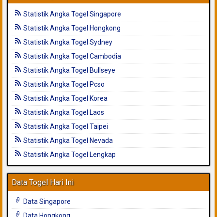
Statistik Angka Togel Singapore
Statistik Angka Togel Hongkong
Statistik Angka Togel Sydney
Statistik Angka Togel Cambodia
Statistik Angka Togel Bullseye
Statistik Angka Togel Pcso
Statistik Angka Togel Korea
Statistik Angka Togel Laos
Statistik Angka Togel Taipei
Statistik Angka Togel Nevada
Statistik Angka Togel Lengkap
Data Togel Hari Ini
Data Singapore
Data Hongkong