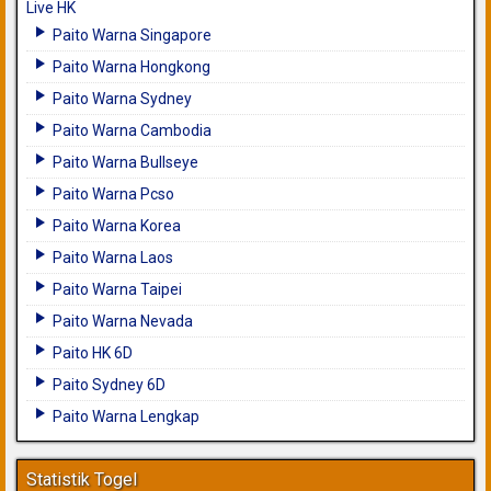
Live HK
Paito Warna Singapore
Paito Warna Hongkong
Paito Warna Sydney
Paito Warna Cambodia
Paito Warna Bullseye
Paito Warna Pcso
Paito Warna Korea
Paito Warna Laos
Paito Warna Taipei
Paito Warna Nevada
Paito HK 6D
Paito Sydney 6D
Paito Warna Lengkap
Statistik Togel