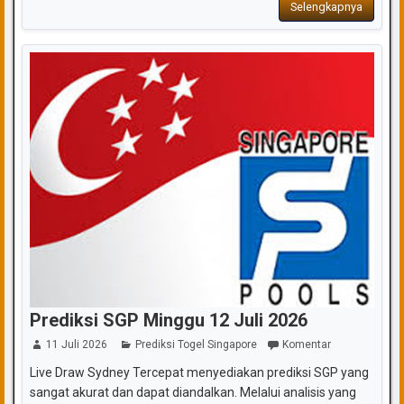
Selengkapnya
Prediksi SGP Minggu 12 Juli 2026
11 Juli 2026
Prediksi Togel Singapore
Komentar
Live Draw Sydney Tercepat menyediakan prediksi SGP yang
sangat akurat dan dapat diandalkan. Melalui analisis yang