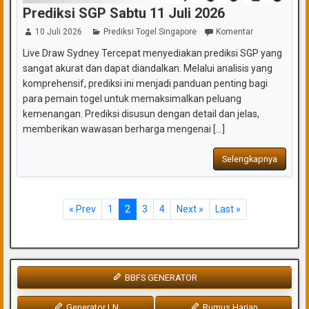
Prediksi SGP Sabtu 11 Juli 2026
10 Juli 2026
Prediksi Togel Singapore
Komentar
Live Draw Sydney Tercepat menyediakan prediksi SGP yang
sangat akurat dan dapat diandalkan. Melalui analisis yang
komprehensif, prediksi ini menjadi panduan penting bagi
para pemain togel untuk memaksimalkan peluang
kemenangan. Prediksi disusun dengan detail dan jelas,
memberikan wawasan berharga mengenai [...]
Selengkapnya
« Prev
1
2
3
4
Next »
Last »
BBFS GENERATOR
Generator LN
Rumus Harian