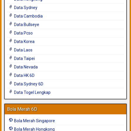
Data Sydney
Data Cambodia
Data Bullseye
Data Pcso
Data Korea
Data Laos
Data Taipei
Data Nevada
Data HK 6D
Data Sydney 6D
Data Togel Lengkap
Bola Merah 6D
Bola Merah Singapore
Bola Merah Hongkong