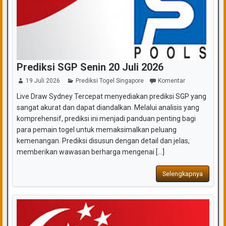
Prediksi SGP Senin 20 Juli 2026
19 Juli 2026
Prediksi Togel Singapore
Komentar
Live Draw Sydney Tercepat menyediakan prediksi SGP yang
sangat akurat dan dapat diandalkan. Melalui analisis yang
komprehensif, prediksi ini menjadi panduan penting bagi
para pemain togel untuk memaksimalkan peluang
kemenangan. Prediksi disusun dengan detail dan jelas,
memberikan wawasan berharga mengenai [...]
Selengkapnya