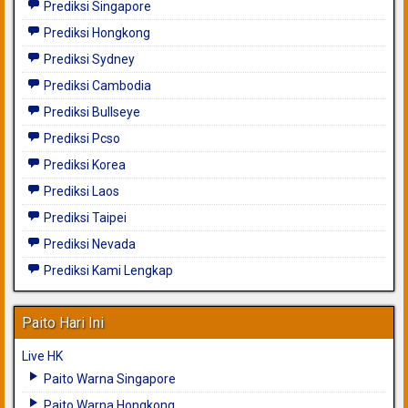
Prediksi Singapore
Prediksi Hongkong
Prediksi Sydney
Prediksi Cambodia
Prediksi Bullseye
Prediksi Pcso
Prediksi Korea
Prediksi Laos
Prediksi Taipei
Prediksi Nevada
Prediksi Kami Lengkap
Paito Hari Ini
Live HK
Paito Warna Singapore
Paito Warna Hongkong