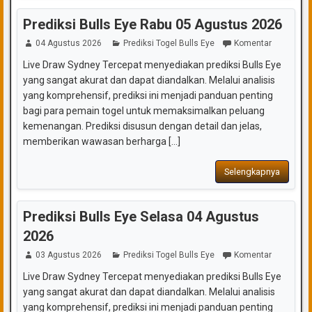
Prediksi Bulls Eye Rabu 05 Agustus 2026
04 Agustus 2026
Prediksi Togel Bulls Eye
Komentar
Live Draw Sydney Tercepat menyediakan prediksi Bulls Eye
yang sangat akurat dan dapat diandalkan. Melalui analisis
yang komprehensif, prediksi ini menjadi panduan penting
bagi para pemain togel untuk memaksimalkan peluang
kemenangan. Prediksi disusun dengan detail dan jelas,
memberikan wawasan berharga [...]
Selengkapnya
Prediksi Bulls Eye Selasa 04 Agustus
2026
03 Agustus 2026
Prediksi Togel Bulls Eye
Komentar
Live Draw Sydney Tercepat menyediakan prediksi Bulls Eye
yang sangat akurat dan dapat diandalkan. Melalui analisis
yang komprehensif, prediksi ini menjadi panduan penting