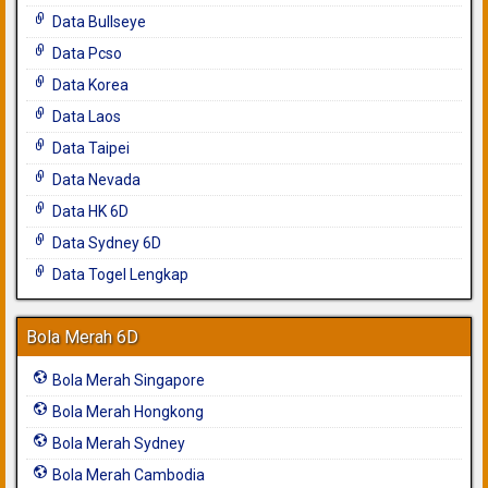
Data Bullseye
Data Pcso
Data Korea
Data Laos
Data Taipei
Data Nevada
Data HK 6D
Data Sydney 6D
Data Togel Lengkap
Bola Merah 6D
Bola Merah Singapore
Bola Merah Hongkong
Bola Merah Sydney
Bola Merah Cambodia