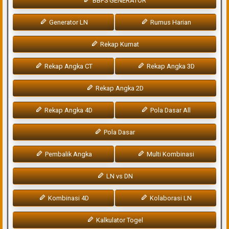
BBFS GENERATOR
Generator LN
Rumus Harian
Rekap Kumat
Rekap Angka CT
Rekap Angka 3D
Rekap Angka 2D
Rekap Angka 4D
Pola Dasar All
Pola Dasar
Pembalik Angka
Multi Kombinasi
LN vs DN
Kombinasi 4D
Kolaborasi LN
Kalkulator Togel