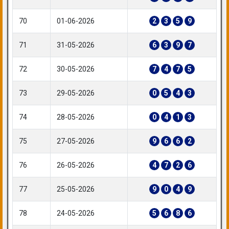
70
01-06-2026
2
3
5
9
71
31-05-2026
6
3
9
7
72
30-05-2026
7
4
7
5
73
29-05-2026
0
5
4
3
74
28-05-2026
0
4
1
3
75
27-05-2026
9
6
6
2
76
26-05-2026
4
7
2
6
77
25-05-2026
9
0
4
9
78
24-05-2026
5
6
8
6