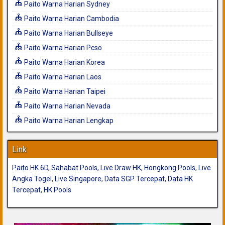
Paito Warna Harian Sydney
Paito Warna Harian Cambodia
Paito Warna Harian Bullseye
Paito Warna Harian Pcso
Paito Warna Harian Korea
Paito Warna Harian Laos
Paito Warna Harian Taipei
Paito Warna Harian Nevada
Paito Warna Harian Lengkap
Link
Paito HK 6D
,
Sahabat Pools
,
Live Draw HK
,
Hongkong Pools
,
Live
Angka Togel
,
Live Singapore
,
Data SGP Tercepat
,
Data HK
Tercepat
,
HK Pools