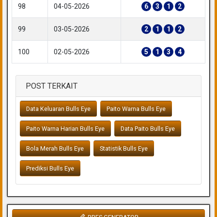
98
04-05-2026
6
3
1
2
99
03-05-2026
2
1
1
2
100
02-05-2026
5
1
3
4
POST TERKAIT
Data Keluaran Bulls Eye
Paito Warna Bulls Eye
Paito Warna Harian Bulls Eye
Data Paito Bulls Eye
Bola Merah Bulls Eye
Statistik Bulls Eye
Prediksi Bulls Eye