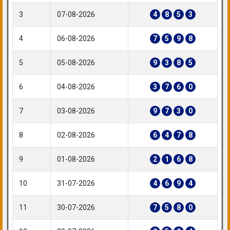
3
07-08-2026
4
8
5
3
4
06-08-2026
7
5
9
8
5
05-08-2026
9
3
8
5
6
04-08-2026
3
7
6
0
7
03-08-2026
9
7
3
0
8
02-08-2026
6
4
7
8
9
01-08-2026
2
1
6
8
10
31-07-2026
4
6
9
4
11
30-07-2026
7
5
8
0