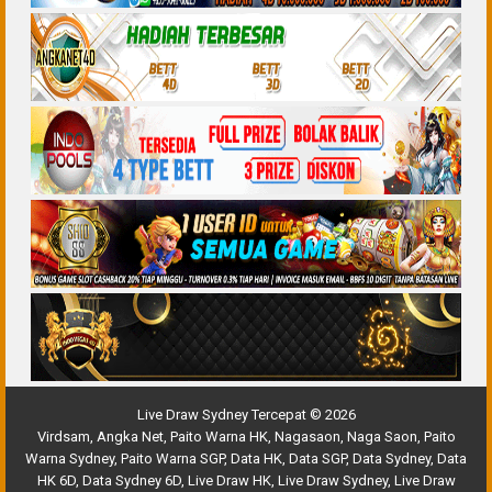
Live Draw Sydney Tercepat © 2026
Virdsam
,
Angka Net
,
Paito Warna HK
,
Nagasaon
,
Naga Saon
,
Paito
Warna Sydney
,
Paito Warna SGP
,
Data HK
,
Data SGP
,
Data Sydney
,
Data
HK 6D
,
Data Sydney 6D
,
Live Draw HK
,
Live Draw Sydney
,
Live Draw