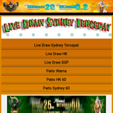
Live Draw Sydney Tercepat
Live Draw HK
Live Draw SGP
Paito Warna
Paito HK 6D
Paito Sydney 6D