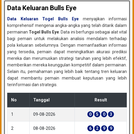
Data Keluaran Bulls Eye
Data Keluaran Togel Bulls Eye
menyajikan informasi
komprehensif mengenai angka-angka yang telah ditarik dalam
permainan
Togel Bulls Eye
. Data ini berfungsi sebagai alat vital
bagi pemain untuk melakukan analisis mendalam terhadap
pola keluaran sebelumnya. Dengan memanfaatkan informasi
yang tersedia, pemain dapat meningkatkan akurasi prediksi
mereka dan merumuskan strategi taruhan yang lebih efektif,
memberikan mereka keunggulan kompetitif dalam permainan.
Selain itu, pemahaman yang lebih baik tentang tren keluaran
dapat membantu pemain membuat keputusan yang lebih
terinformasi dan strategis.
No
Tanggal
Result
1
09-08-2026
0
5
0
3
2
08-08-2026
6
2
9
9