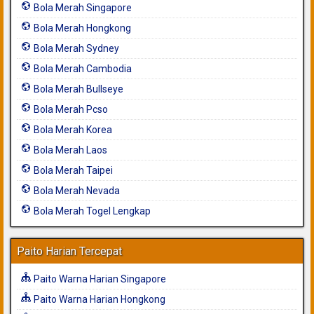
Bola Merah Singapore
Bola Merah Hongkong
Bola Merah Sydney
Bola Merah Cambodia
Bola Merah Bullseye
Bola Merah Pcso
Bola Merah Korea
Bola Merah Laos
Bola Merah Taipei
Bola Merah Nevada
Bola Merah Togel Lengkap
Paito Harian Tercepat
Paito Warna Harian Singapore
Paito Warna Harian Hongkong