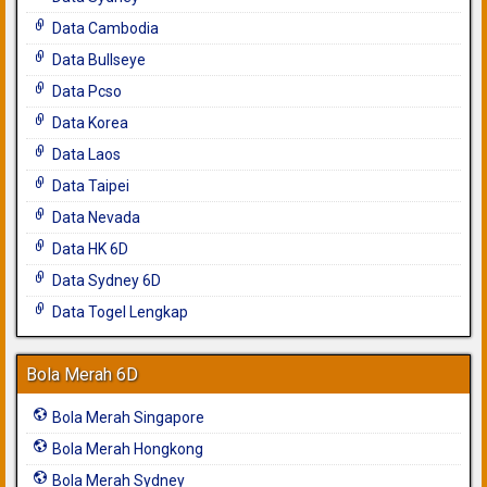
Data Cambodia
Data Bullseye
Data Pcso
Data Korea
Data Laos
Data Taipei
Data Nevada
Data HK 6D
Data Sydney 6D
Data Togel Lengkap
Bola Merah 6D
Bola Merah Singapore
Bola Merah Hongkong
Bola Merah Sydney