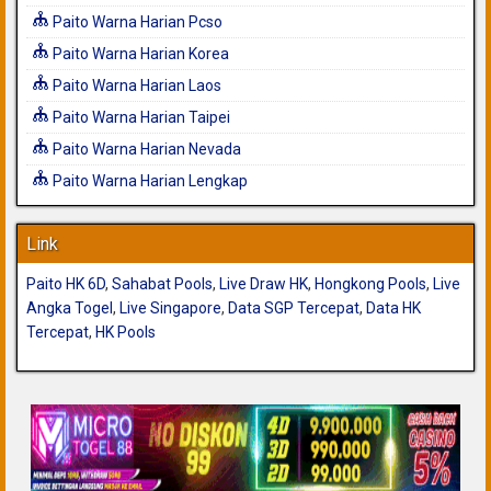
Paito Warna Harian Pcso
Paito Warna Harian Korea
Paito Warna Harian Laos
Paito Warna Harian Taipei
Paito Warna Harian Nevada
Paito Warna Harian Lengkap
Link
Paito HK 6D
,
Sahabat Pools
,
Live Draw HK
,
Hongkong Pools
,
Live
Angka Togel
,
Live Singapore
,
Data SGP Tercepat
,
Data HK
Tercepat
,
HK Pools