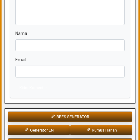
Nama
Email
Kirim Komentar
BBFS GENERATOR
Generator LN
Rumus Harian