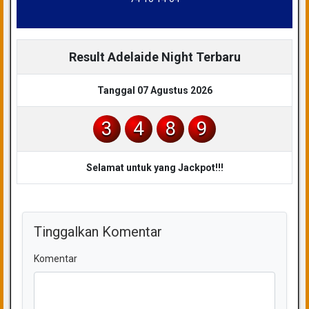
Result Adelaide Night Terbaru
Tanggal 07 Agustus 2026
3
4
8
9
Selamat untuk yang Jackpot!!!
Tinggalkan Komentar
Komentar