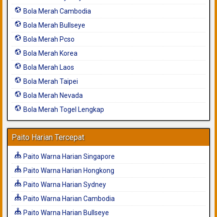
Bola Merah Cambodia
Bola Merah Bullseye
Bola Merah Pcso
Bola Merah Korea
Bola Merah Laos
Bola Merah Taipei
Bola Merah Nevada
Bola Merah Togel Lengkap
Paito Harian Tercepat
Paito Warna Harian Singapore
Paito Warna Harian Hongkong
Paito Warna Harian Sydney
Paito Warna Harian Cambodia
Paito Warna Harian Bullseye