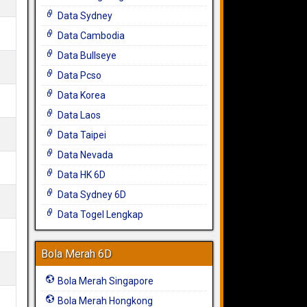
Data Sydney
Data Cambodia
Data Bullseye
Data Pcso
Data Korea
Data Laos
Data Taipei
Data Nevada
Data HK 6D
Data Sydney 6D
Data Togel Lengkap
Bola Merah 6D
Bola Merah Singapore
Bola Merah Hongkong