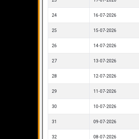
23
17-07-2026
24
16-07-2026
25
15-07-2026
26
14-07-2026
27
13-07-2026
28
12-07-2026
29
11-07-2026
30
10-07-2026
31
09-07-2026
32
08-07-2026