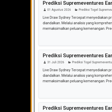
Prediksi Supremeventures Ear
01 Agustus 2026
Prediksi Togel Supremev
Live Draw Sydney Tercepat menyediakan pre
diandalkan. Melalui analisis yang komprehen
memaksimalkan peluang kemenangan. Prediks
Prediksi Supremeventures Ear
31 Juli 2026
Prediksi Togel Supremeventur
Live Draw Sydney Tercepat menyediakan pre
diandalkan. Melalui analisis yang komprehen
memaksimalkan peluang kemenangan. Prediks
Prediksi Supremeventures Earl