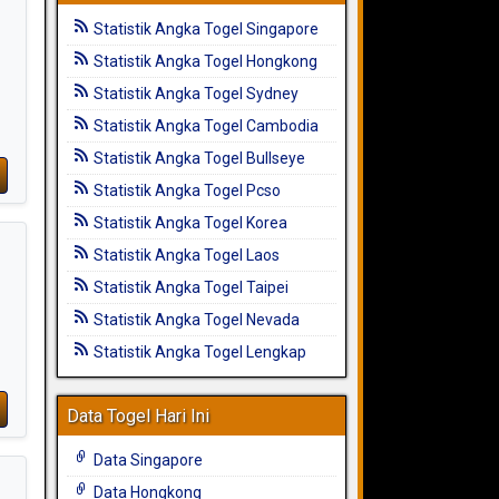
Statistik Angka Togel Singapore
Statistik Angka Togel Hongkong
Statistik Angka Togel Sydney
Statistik Angka Togel Cambodia
Statistik Angka Togel Bullseye
Statistik Angka Togel Pcso
Statistik Angka Togel Korea
Statistik Angka Togel Laos
Statistik Angka Togel Taipei
Statistik Angka Togel Nevada
Statistik Angka Togel Lengkap
Data Togel Hari Ini
Data Singapore
Data Hongkong