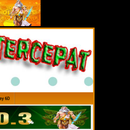
ey 6D