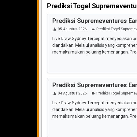
Prediksi Togel Supremeventur
Prediksi Supremeventures Ear
05 Agustus 2026
Prediksi Togel Supremev
Live Draw Sydney Tercepat menyediakan pre
diandalkan. Melalui analisis yang komprehen
memaksimalkan peluang kemenangan. Prediks
Prediksi Supremeventures Ear
04 Agustus 2026
Prediksi Togel Supremev
Live Draw Sydney Tercepat menyediakan pre
diandalkan. Melalui analisis yang komprehen
memaksimalkan peluang kemenangan. Prediks