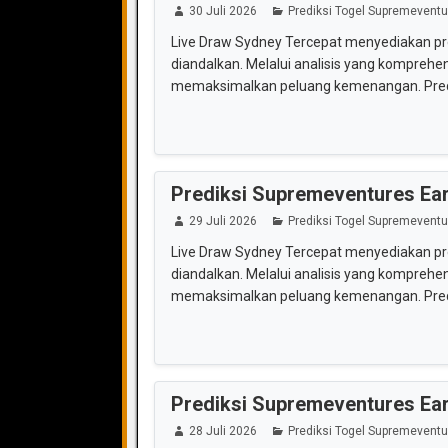
30 Juli 2026
Prediksi Togel Supremeventur
Live Draw Sydney Tercepat menyediakan pre
diandalkan. Melalui analisis yang komprehen
memaksimalkan peluang kemenangan. Prediks
Prediksi Supremeventures Earl
29 Juli 2026
Prediksi Togel Supremeventur
Live Draw Sydney Tercepat menyediakan pre
diandalkan. Melalui analisis yang komprehen
memaksimalkan peluang kemenangan. Prediks
Prediksi Supremeventures Earl
28 Juli 2026
Prediksi Togel Supremeventur