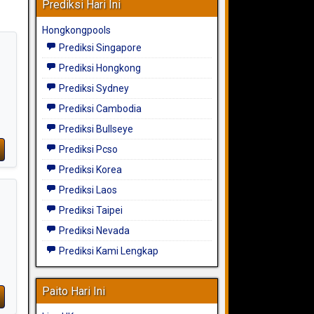
Prediksi Hari Ini
Hongkongpools
Prediksi Singapore
Prediksi Hongkong
Prediksi Sydney
Prediksi Cambodia
Prediksi Bullseye
Prediksi Pcso
Prediksi Korea
Prediksi Laos
Prediksi Taipei
Prediksi Nevada
Prediksi Kami Lengkap
Paito Hari Ini