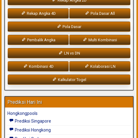
Rekap Angka 2D
Rekap Angka 4D
Pola Dasar All
Pola Dasar
Pembalik Angka
Multi Kombinasi
LN vs DN
Kombinasi 4D
Kolaborasi LN
Kalkulator Togel
Prediksi Hari Ini
Hongkongpools
Prediksi Singapore
Prediksi Hongkong