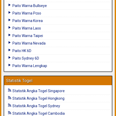
Paito Warna Bullseye
Paito Warna Pcso
Paito Warna Korea
Paito Warna Laos
Paito Warna Taipei
Paito Warna Nevada
Paito HK 6D
Paito Sydney 6D
Paito Warna Lengkap
Statistik Togel
Statistik Angka Togel Singapore
Statistik Angka Togel Hongkong
Statistik Angka Togel Sydney
Statistik Angka Togel Cambodia