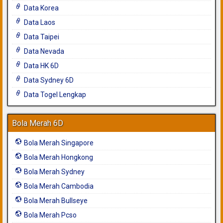
Data Korea
Data Laos
Data Taipei
Data Nevada
Data HK 6D
Data Sydney 6D
Data Togel Lengkap
Bola Merah 6D
Bola Merah Singapore
Bola Merah Hongkong
Bola Merah Sydney
Bola Merah Cambodia
Bola Merah Bullseye
Bola Merah Pcso