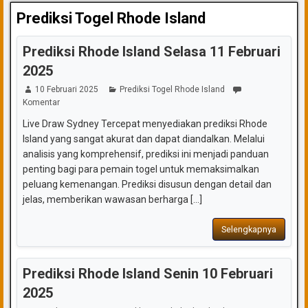
Prediksi Togel Rhode Island
Prediksi Rhode Island Selasa 11 Februari
2025
10 Februari 2025
Prediksi Togel Rhode Island
Komentar
Live Draw Sydney Tercepat menyediakan prediksi Rhode
Island yang sangat akurat dan dapat diandalkan. Melalui
analisis yang komprehensif, prediksi ini menjadi panduan
penting bagi para pemain togel untuk memaksimalkan
peluang kemenangan. Prediksi disusun dengan detail dan
jelas, memberikan wawasan berharga [...]
Selengkapnya
Prediksi Rhode Island Senin 10 Februari
2025