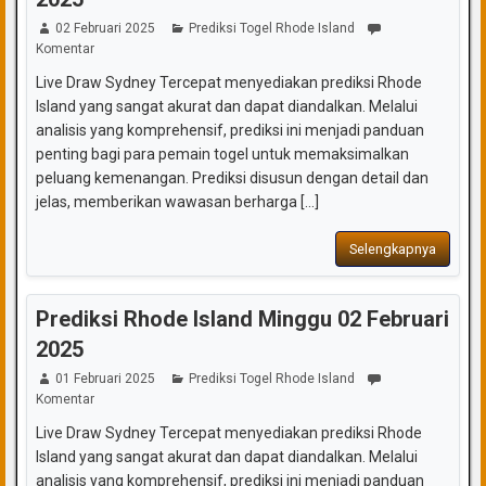
02 Februari 2025
Prediksi Togel Rhode Island
Komentar
Live Draw Sydney Tercepat menyediakan prediksi Rhode
Island yang sangat akurat dan dapat diandalkan. Melalui
analisis yang komprehensif, prediksi ini menjadi panduan
penting bagi para pemain togel untuk memaksimalkan
peluang kemenangan. Prediksi disusun dengan detail dan
jelas, memberikan wawasan berharga [...]
Selengkapnya
Prediksi Rhode Island Minggu 02 Februari
2025
01 Februari 2025
Prediksi Togel Rhode Island
Komentar
Live Draw Sydney Tercepat menyediakan prediksi Rhode
Island yang sangat akurat dan dapat diandalkan. Melalui
analisis yang komprehensif, prediksi ini menjadi panduan