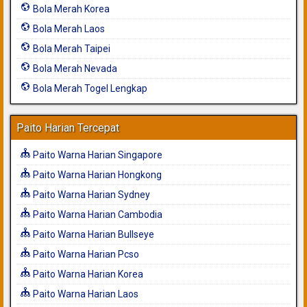
Bola Merah Korea
Bola Merah Laos
Bola Merah Taipei
Bola Merah Nevada
Bola Merah Togel Lengkap
Paito Harian Tercepat
Paito Warna Harian Singapore
Paito Warna Harian Hongkong
Paito Warna Harian Sydney
Paito Warna Harian Cambodia
Paito Warna Harian Bullseye
Paito Warna Harian Pcso
Paito Warna Harian Korea
Paito Warna Harian Laos