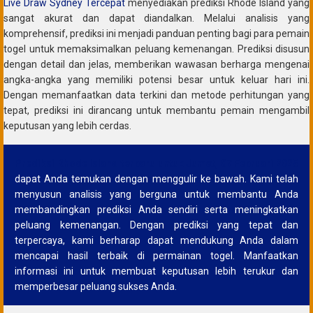
Live Draw Sydney Tercepat
menyediakan prediksi Rhode Island yang
sangat akurat dan dapat diandalkan. Melalui analisis yang
komprehensif, prediksi ini menjadi panduan penting bagi para pemain
togel untuk memaksimalkan peluang kemenangan. Prediksi disusun
dengan detail dan jelas, memberikan wawasan berharga mengenai
angka-angka yang memiliki potensi besar untuk keluar hari ini.
Dengan memanfaatkan data terkini dan metode perhitungan yang
tepat, prediksi ini dirancang untuk membantu pemain mengambil
keputusan yang lebih cerdas.
Prediksi Rhode Island terbaru untuk Jumat, 07 Februari 2025
dapat Anda temukan dengan menggulir ke bawah. Kami telah
menyusun analisis yang berguna untuk membantu Anda
membandingkan prediksi Anda sendiri serta meningkatkan
peluang kemenangan. Dengan prediksi yang tepat dan
terpercaya, kami berharap dapat mendukung Anda dalam
mencapai hasil terbaik di permainan togel. Manfaatkan
informasi ini untuk membuat keputusan lebih terukur dan
memperbesar peluang sukses Anda.