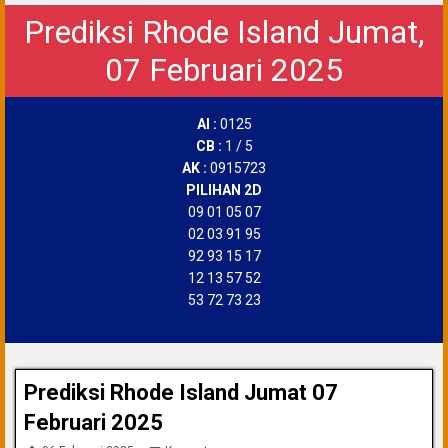
Prediksi Rhode Island Jumat,
07 Februari 2025
AI :
0125
CB :
1 / 5
AK :
0915723
PILIHAN 2D
09 01 05 07
02 03 91 95
92 93 15 17
12 13 57 52
53 72 73 23
Prediksi Rhode Island Jumat 07
Februari 2025