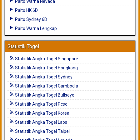
Paito Warna Nevada
Paito HK 6D
Paito Sydney 6D
Paito Warna Lengkap
Statistik Togel
Statistik Angka Togel Singapore
Statistik Angka Togel Hongkong
Statistik Angka Togel Sydney
Statistik Angka Togel Cambodia
Statistik Angka Togel Bullseye
Statistik Angka Togel Pcso
Statistik Angka Togel Korea
Statistik Angka Togel Laos
Statistik Angka Togel Taipei