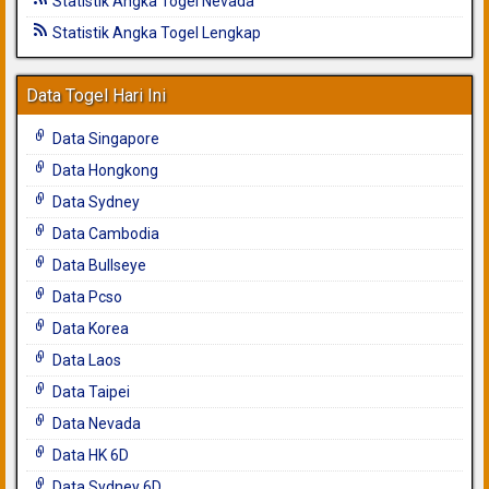
Statistik Angka Togel Nevada
Statistik Angka Togel Lengkap
Data Togel Hari Ini
Data Singapore
Data Hongkong
Data Sydney
Data Cambodia
Data Bullseye
Data Pcso
Data Korea
Data Laos
Data Taipei
Data Nevada
Data HK 6D
Data Sydney 6D