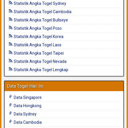
Statistik Angka Togel Sydney
Statistik Angka Togel Cambodia
Statistik Angka Togel Bullseye
Statistik Angka Togel Pcso
Statistik Angka Togel Korea
Statistik Angka Togel Laos
Statistik Angka Togel Taipei
Statistik Angka Togel Nevada
Statistik Angka Togel Lengkap
Data Togel Hari Ini
Data Singapore
Data Hongkong
Data Sydney
Data Cambodia