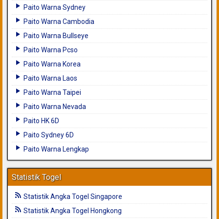
Paito Warna Sydney
Paito Warna Cambodia
Paito Warna Bullseye
Paito Warna Pcso
Paito Warna Korea
Paito Warna Laos
Paito Warna Taipei
Paito Warna Nevada
Paito HK 6D
Paito Sydney 6D
Paito Warna Lengkap
Statistik Togel
Statistik Angka Togel Singapore
Statistik Angka Togel Hongkong