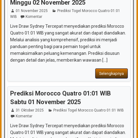
Minggu 02 November 2025
01 November 2025
Prediksi Togel Morocco Quatro 01:01
WIB
Komentar
Live Draw Sydney Tercepat menyediakan prediksi Morocco
Quatro 01:01 WIB yang sangat akurat dan dapat diandalkan.
Melalui analisis yang komprehensif, prediksi ini menjadi
panduan penting bagi para pemain togel untuk
memaksimalkan peluang kemenangan. Prediksi disusun
dengan detail dan jelas, memberikan wawasan [...]
Selengkapnya
Prediksi Morocco Quatro 01:01 WIB
Sabtu 01 November 2025
31 Oktober 2025
Prediksi Togel Morocco Quatro 01:01 WIB
Komentar
Live Draw Sydney Tercepat menyediakan prediksi Morocco
Quatro 01:01 WIB yang sangat akurat dan dapat diandalkan.