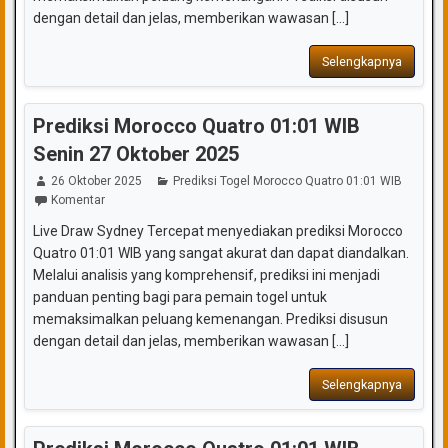
dengan detail dan jelas, memberikan wawasan [...]
Selengkapnya
Prediksi Morocco Quatro 01:01 WIB
Senin 27 Oktober 2025
26 Oktober 2025
Prediksi Togel Morocco Quatro 01:01 WIB
Komentar
Live Draw Sydney Tercepat menyediakan prediksi Morocco
Quatro 01:01 WIB yang sangat akurat dan dapat diandalkan.
Melalui analisis yang komprehensif, prediksi ini menjadi
panduan penting bagi para pemain togel untuk
memaksimalkan peluang kemenangan. Prediksi disusun
dengan detail dan jelas, memberikan wawasan [...]
Selengkapnya