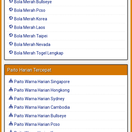
Bola Merah Bullseye
Bola Merah Pcso
Bola Merah Korea
Bola Merah Laos
Bola Merah Taipei
Bola Merah Nevada
Bola Merah Togel Lengkap
Paito Harian Tercepat
Paito Warna Harian Singapore
Paito Warna Harian Hongkong
Paito Warna Harian Sydney
Paito Warna Harian Cambodia
Paito Warna Harian Bullseye
Paito Warna Harian Pcso