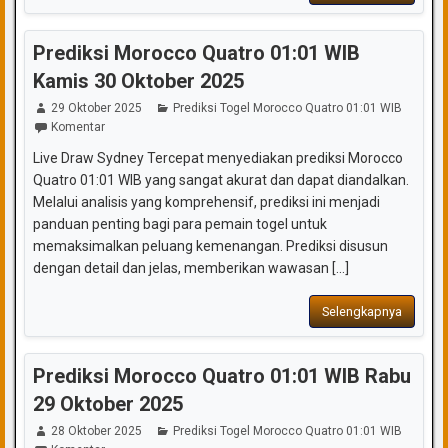
Prediksi Morocco Quatro 01:01 WIB
Kamis 30 Oktober 2025
29 Oktober 2025
Prediksi Togel Morocco Quatro 01:01 WIB
Komentar
Live Draw Sydney Tercepat menyediakan prediksi Morocco
Quatro 01:01 WIB yang sangat akurat dan dapat diandalkan.
Melalui analisis yang komprehensif, prediksi ini menjadi
panduan penting bagi para pemain togel untuk
memaksimalkan peluang kemenangan. Prediksi disusun
dengan detail dan jelas, memberikan wawasan [...]
Selengkapnya
Prediksi Morocco Quatro 01:01 WIB Rabu
29 Oktober 2025
28 Oktober 2025
Prediksi Togel Morocco Quatro 01:01 WIB