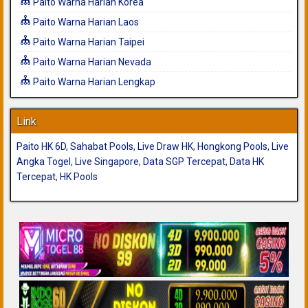
Paito Warna Harian Korea
Paito Warna Harian Laos
Paito Warna Harian Taipei
Paito Warna Harian Nevada
Paito Warna Harian Lengkap
Link
Paito HK 6D
,
Sahabat Pools
,
Live Draw HK
,
Hongkong Pools
,
Live
Angka Togel
,
Live Singapore
,
Data SGP Tercepat
,
Data HK
Tercepat
,
HK Pools