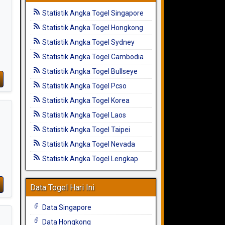
Statistik Angka Togel Singapore
Statistik Angka Togel Hongkong
Statistik Angka Togel Sydney
Statistik Angka Togel Cambodia
Statistik Angka Togel Bullseye
Statistik Angka Togel Pcso
Statistik Angka Togel Korea
Statistik Angka Togel Laos
Statistik Angka Togel Taipei
Statistik Angka Togel Nevada
Statistik Angka Togel Lengkap
Data Togel Hari Ini
Data Singapore
Data Hongkong