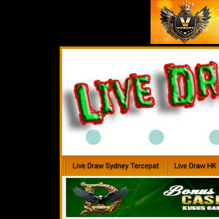
Live Draw Sydney Tercepat
Live Draw HK