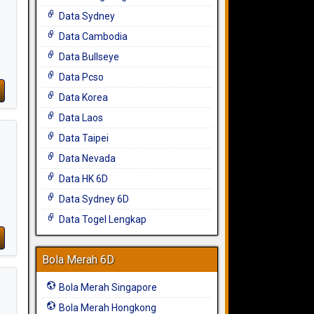
Data Sydney
Data Cambodia
Data Bullseye
Data Pcso
Data Korea
Data Laos
Data Taipei
Data Nevada
Data HK 6D
Data Sydney 6D
Data Togel Lengkap
Bola Merah 6D
Bola Merah Singapore
Bola Merah Hongkong