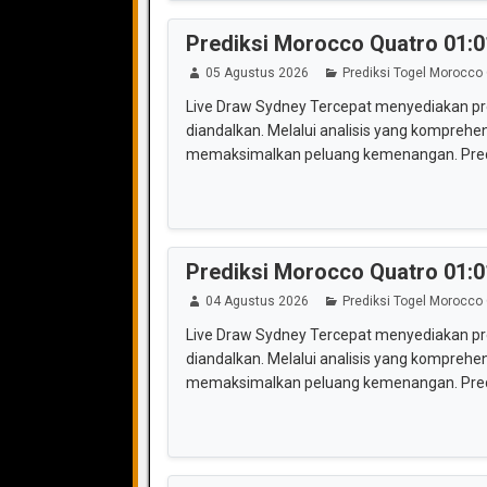
Prediksi Morocco Quatro 01:
05 Agustus 2026
Prediksi Togel Morocco
Live Draw Sydney Tercepat menyediakan pre
diandalkan. Melalui analisis yang komprehen
memaksimalkan peluang kemenangan. Prediks
Prediksi Morocco Quatro 01:
04 Agustus 2026
Prediksi Togel Morocco
Live Draw Sydney Tercepat menyediakan pre
diandalkan. Melalui analisis yang komprehen
memaksimalkan peluang kemenangan. Prediks