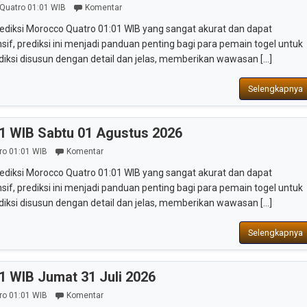
 Quatro 01:01 WIB
Komentar
diksi Morocco Quatro 01:01 WIB yang sangat akurat dan dapat
sif, prediksi ini menjadi panduan penting bagi para pemain togel untuk
i disusun dengan detail dan jelas, memberikan wawasan [...]
Selengkapnya
1 WIB Sabtu 01 Agustus 2026
ro 01:01 WIB
Komentar
diksi Morocco Quatro 01:01 WIB yang sangat akurat dan dapat
sif, prediksi ini menjadi panduan penting bagi para pemain togel untuk
i disusun dengan detail dan jelas, memberikan wawasan [...]
Selengkapnya
1 WIB Jumat 31 Juli 2026
ro 01:01 WIB
Komentar