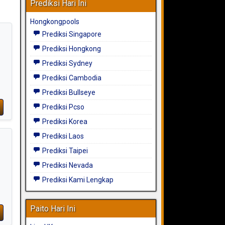
Prediksi Hari Ini
Hongkongpools
Prediksi Singapore
Prediksi Hongkong
Prediksi Sydney
Prediksi Cambodia
Prediksi Bullseye
Prediksi Pcso
Prediksi Korea
Prediksi Laos
Prediksi Taipei
Prediksi Nevada
Prediksi Kami Lengkap
Paito Hari Ini