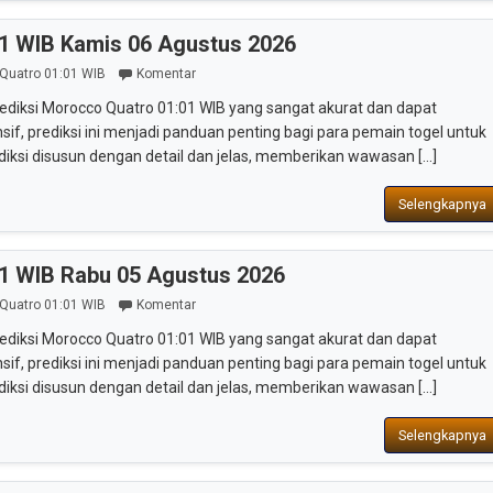
01 WIB Kamis 06 Agustus 2026
 Quatro 01:01 WIB
Komentar
diksi Morocco Quatro 01:01 WIB yang sangat akurat dan dapat
sif, prediksi ini menjadi panduan penting bagi para pemain togel untuk
i disusun dengan detail dan jelas, memberikan wawasan [...]
Selengkapnya
01 WIB Rabu 05 Agustus 2026
 Quatro 01:01 WIB
Komentar
diksi Morocco Quatro 01:01 WIB yang sangat akurat dan dapat
sif, prediksi ini menjadi panduan penting bagi para pemain togel untuk
i disusun dengan detail dan jelas, memberikan wawasan [...]
Selengkapnya