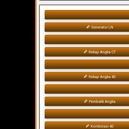
Generator LN
Rekap Angka CT
Rekap Angka 4D
Pembalik Angka
Kombinasi 4D