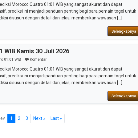
diksi Morocco Quatro 01:01 WIB yang sangat akurat dan dapat
sif, prediksi ini menjadi panduan penting bagi para pemain togel untuk
i disusun dengan detail dan jelas, memberikan wawasan [...]
Selengkapnya
1 WIB Kamis 30 Juli 2026
ro 01:01 WIB
Komentar
diksi Morocco Quatro 01:01 WIB yang sangat akurat dan dapat
sif, prediksi ini menjadi panduan penting bagi para pemain togel untuk
i disusun dengan detail dan jelas, memberikan wawasan [...]
Selengkapnya
rev
1
2
3
Next »
Last »