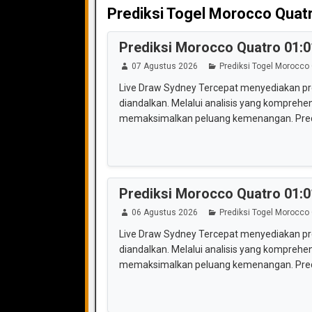
Prediksi Togel Morocco Quat
Prediksi Morocco Quatro 01:0
07 Agustus 2026
Prediksi Togel Morocco
Live Draw Sydney Tercepat menyediakan pre
diandalkan. Melalui analisis yang komprehen
memaksimalkan peluang kemenangan. Prediks
Prediksi Morocco Quatro 01:
06 Agustus 2026
Prediksi Togel Morocco
Live Draw Sydney Tercepat menyediakan pre
diandalkan. Melalui analisis yang komprehen
memaksimalkan peluang kemenangan. Prediks