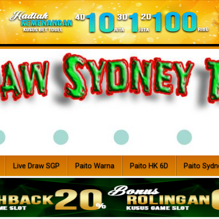
Live Draw SGP
Paito Warna
Paito HK 6D
Paito Sydn