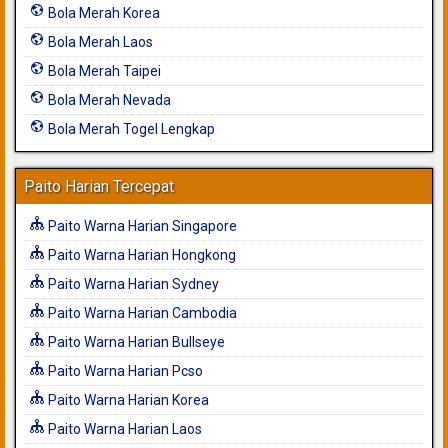
Bola Merah Korea
Bola Merah Laos
Bola Merah Taipei
Bola Merah Nevada
Bola Merah Togel Lengkap
Paito Harian Tercepat
Paito Warna Harian Singapore
Paito Warna Harian Hongkong
Paito Warna Harian Sydney
Paito Warna Harian Cambodia
Paito Warna Harian Bullseye
Paito Warna Harian Pcso
Paito Warna Harian Korea
Paito Warna Harian Laos