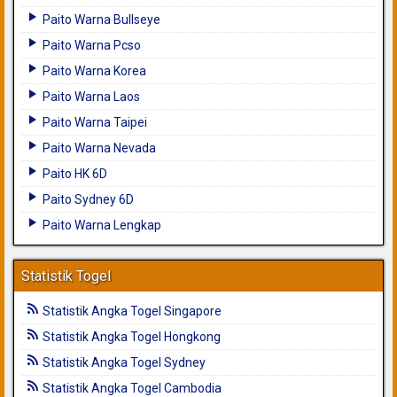
Paito Warna Bullseye
Paito Warna Pcso
Paito Warna Korea
Paito Warna Laos
Paito Warna Taipei
Paito Warna Nevada
Paito HK 6D
Paito Sydney 6D
Paito Warna Lengkap
Statistik Togel
Statistik Angka Togel Singapore
Statistik Angka Togel Hongkong
Statistik Angka Togel Sydney
Statistik Angka Togel Cambodia