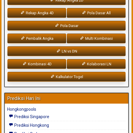
Rekap Angka 2D
Rekap Angka 4D
Pola Dasar All
Pola Dasar
Pembalik Angka
Multi Kombinasi
LN vs DN
Kombinasi 4D
Kolaborasi LN
Kalkulator Togel
Prediksi Hari Ini
Hongkongpools
Prediksi Singapore
Prediksi Hongkong