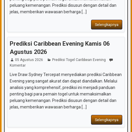
peluang kemenangan. Prediksi disusun dengan detail dan
jelas, memberikan wawasan berharga [...]
Selengkapnya
Prediksi Caribbean Evening Kamis 06
Agustus 2026
05 Agustus 2026
Prediksi Togel Caribbean Evening
Komentar
Live Draw Sydney Tercepat menyediakan prediksi Caribbean
Evening yang sangat akurat dan dapat diandalkan. Melalui
analisis yang komprehensif, prediksi ini menjadi panduan
penting bagi para pemain togel untuk memaksimalkan
peluang kemenangan. Prediksi disusun dengan detail dan
jelas, memberikan wawasan berharga [...]
Selengkapnya