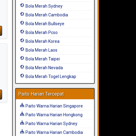
Bola Merah Sydney
Bola Merah Cambodia
Bola Merah Bullseye
Bola Merah Pcso
Bola Merah Korea
Bola Merah Laos
Bola Merah Taipei
Bola Merah Nevada
Bola Merah Togel Lengkap
Paito Harian Tercepat
Paito Warna Harian Singapore
Paito Warna Harian Hongkong
Paito Warna Harian Sydney
Paito Warna Harian Cambodia