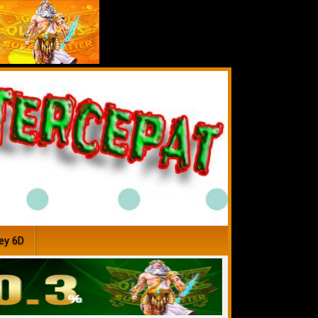
ey 6D