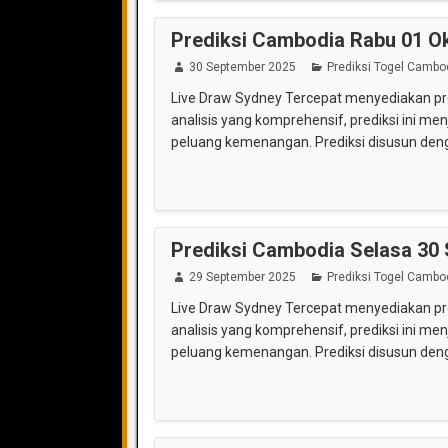
Prediksi Cambodia Rabu 01 O
30 September 2025
Prediksi Togel Cambo
Live Draw Sydney Tercepat menyediakan pre
analisis yang komprehensif, prediksi ini m
peluang kemenangan. Prediksi disusun deng
Prediksi Cambodia Selasa 30
29 September 2025
Prediksi Togel Cambo
Live Draw Sydney Tercepat menyediakan pre
analisis yang komprehensif, prediksi ini m
peluang kemenangan. Prediksi disusun deng