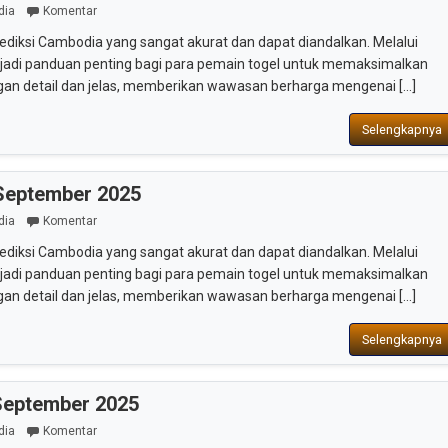
dia
Komentar
diksi Cambodia yang sangat akurat dan dapat diandalkan. Melalui
enjadi panduan penting bagi para pemain togel untuk memaksimalkan
an detail dan jelas, memberikan wawasan berharga mengenai [...]
Selengkapnya
September 2025
dia
Komentar
diksi Cambodia yang sangat akurat dan dapat diandalkan. Melalui
enjadi panduan penting bagi para pemain togel untuk memaksimalkan
an detail dan jelas, memberikan wawasan berharga mengenai [...]
Selengkapnya
September 2025
dia
Komentar