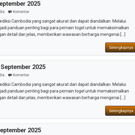
September 2025
dia
Komentar
diksi Cambodia yang sangat akurat dan dapat diandalkan. Melalui
enjadi panduan penting bagi para pemain togel untuk memaksimalkan
an detail dan jelas, memberikan wawasan berharga mengenai [...]
Selengkapnya
 September 2025
dia
Komentar
diksi Cambodia yang sangat akurat dan dapat diandalkan. Melalui
enjadi panduan penting bagi para pemain togel untuk memaksimalkan
an detail dan jelas, memberikan wawasan berharga mengenai [...]
Selengkapnya
September 2025