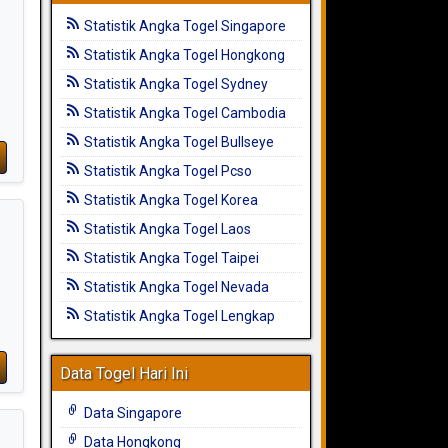
Statistik Angka Togel Singapore
Statistik Angka Togel Hongkong
Statistik Angka Togel Sydney
Statistik Angka Togel Cambodia
Statistik Angka Togel Bullseye
Statistik Angka Togel Pcso
Statistik Angka Togel Korea
Statistik Angka Togel Laos
Statistik Angka Togel Taipei
Statistik Angka Togel Nevada
Statistik Angka Togel Lengkap
Data Togel Hari Ini
Data Singapore
Data Hongkong