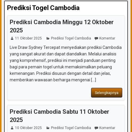
Prediksi Togel Cambodia
Prediksi Cambodia Minggu 12 Oktober
2025
11 Oktober 2025
Prediksi Togel Cambodia
Komentar
Live Draw Sydney Tercepat menyediakan prediksi Cambodia
yang sangat akurat dan dapat diandalkan. Melalui analisis
yang komprehensif, prediksi ini menjadi panduan penting
bagi para pemain togel untuk memaksimalkan peluang
kemenangan. Prediksi disusun dengan detail dan jelas,
memberikan wawasan berharga mengenai [...]
Selengkapnya
Prediksi Cambodia Sabtu 11 Oktober
2025
10 Oktober 2025
Prediksi Togel Cambodia
Komentar