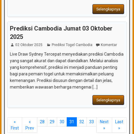
Selengkapnya
Prediksi Cambodia Jumat 03 Oktober
2025
02 Oktober 2025
Prediksi Togel Cambodia
Komentar
Live Draw Sydney Tercepat menyediakan prediksi Cambodia
yang sangat akurat dan dapat diandalkan. Melalui analisis
yang komprehensif, prediksi ini menjadi panduan penting
bagi para pemain togel untuk memaksimalkan peluang
kemenangan. Prediksi disusun dengan detail dan jelas,
memberikan wawasan berharga mengenai [...]
Selengkapnya
«
«
28
29
30
31
32
33
Next
Last
First
Prev
»
»