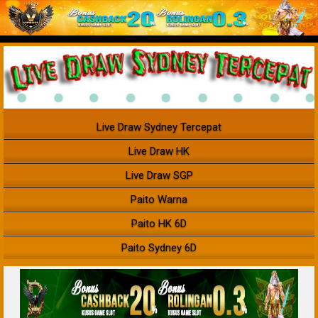
Live Draw Sydney Tercepat
Live Draw HK
Live Draw SGP
Paito Warna
Paito HK 6D
Paito Sydney 6D