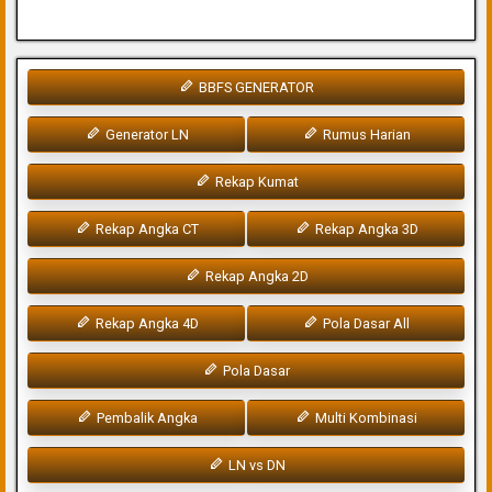
BBFS GENERATOR
Generator LN
Rumus Harian
Rekap Kumat
Rekap Angka CT
Rekap Angka 3D
Rekap Angka 2D
Rekap Angka 4D
Pola Dasar All
Pola Dasar
Pembalik Angka
Multi Kombinasi
LN vs DN