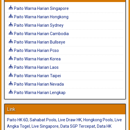
Paito Warna Harian Singapore
Paito Warna Harian Hongkong
Paito Warna Harian Sydney
Paito Warna Harian Cambodia
Paito Warna Harian Bullseye
Paito Warna Harian Pcso
Paito Warna Harian Korea
Paito Warna Harian Laos
Paito Warna Harian Taipei
Paito Warna Harian Nevada
Paito Warna Harian Lengkap
Link
Paito HK 6D
,
Sahabat Pools
,
Live Draw HK
,
Hongkong Pools
,
Live
Angka Togel
,
Live Singapore
,
Data SGP Tercepat
,
Data HK