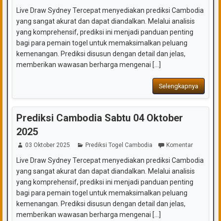
Live Draw Sydney Tercepat menyediakan prediksi Cambodia
yang sangat akurat dan dapat diandalkan. Melalui analisis
yang komprehensif, prediksi ini menjadi panduan penting
bagi para pemain togel untuk memaksimalkan peluang
kemenangan. Prediksi disusun dengan detail dan jelas,
memberikan wawasan berharga mengenai [...]
Selengkapnya
Prediksi Cambodia Sabtu 04 Oktober
2025
03 Oktober 2025
Prediksi Togel Cambodia
Komentar
Live Draw Sydney Tercepat menyediakan prediksi Cambodia
yang sangat akurat dan dapat diandalkan. Melalui analisis
yang komprehensif, prediksi ini menjadi panduan penting
bagi para pemain togel untuk memaksimalkan peluang
kemenangan. Prediksi disusun dengan detail dan jelas,
memberikan wawasan berharga mengenai [...]