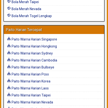
Bola Merah Taipei
Bola Merah Nevada
Bola Merah Togel Lengkap
Paito Harian Tercepat
Paito Warna Harian Singapore
Paito Warna Harian Hongkong
Paito Warna Harian Sydney
Paito Warna Harian Cambodia
Paito Warna Harian Bullseye
Paito Warna Harian Pcso
Paito Warna Harian Korea
Paito Warna Harian Laos
Paito Warna Harian Taipei
Paito Warna Harian Nevada