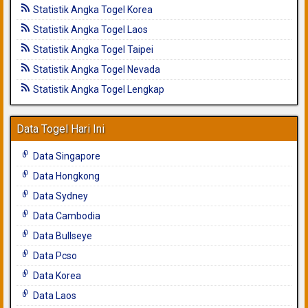
Statistik Angka Togel Korea
Statistik Angka Togel Laos
Statistik Angka Togel Taipei
Statistik Angka Togel Nevada
Statistik Angka Togel Lengkap
Data Togel Hari Ini
Data Singapore
Data Hongkong
Data Sydney
Data Cambodia
Data Bullseye
Data Pcso
Data Korea
Data Laos