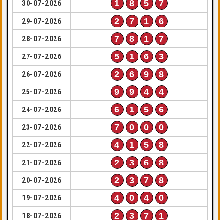
1
8
5
7
30-07-2026
2
7
1
6
29-07-2026
7
8
1
7
28-07-2026
5
1
6
3
27-07-2026
2
6
9
8
26-07-2026
9
9
4
4
25-07-2026
6
1
5
6
24-07-2026
7
0
0
0
23-07-2026
4
1
5
8
22-07-2026
2
3
6
8
21-07-2026
2
3
7
8
20-07-2026
4
0
4
0
19-07-2026
2
3
7
1
18-07-2026