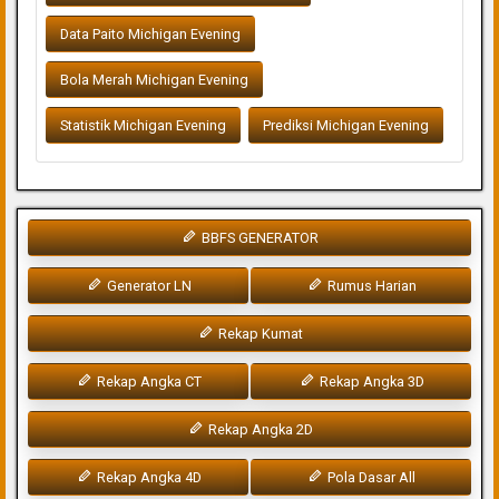
Data Paito Michigan Evening
Bola Merah Michigan Evening
Statistik Michigan Evening
Prediksi Michigan Evening
BBFS GENERATOR
Generator LN
Rumus Harian
Rekap Kumat
Rekap Angka CT
Rekap Angka 3D
Rekap Angka 2D
Rekap Angka 4D
Pola Dasar All