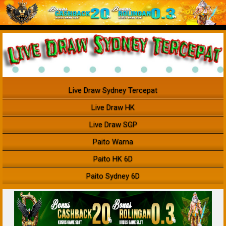
Live Draw Sydney Tercepat
Live Draw HK
Live Draw SGP
Paito Warna
Paito HK 6D
Paito Sydney 6D