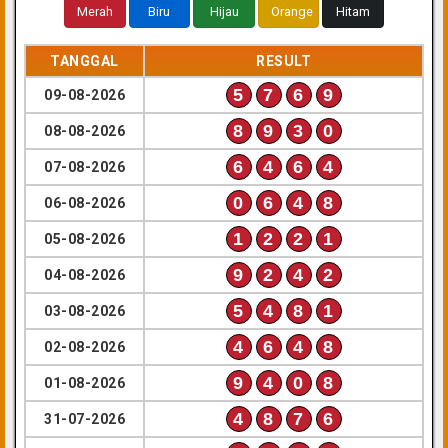
Merah
Biru
Hijau
Orange
Hitam
TANGGAL
RESULT
5
7
6
9
09-08-2026
8
9
3
0
08-08-2026
6
4
6
4
07-08-2026
0
6
4
8
06-08-2026
1
2
2
1
05-08-2026
9
2
4
2
04-08-2026
5
4
8
1
03-08-2026
4
6
4
8
02-08-2026
9
4
0
8
01-08-2026
4
8
7
6
31-07-2026