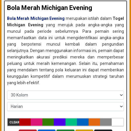
Bola Merah Michigan Evening
Bola Merah Michigan Evening
merupakan istilah dalam
Togel
Michigan Evening
yang merujuk pada angka-angka yang
muncul pada periode sebelumnya. Para pemain sering
memanfaatkan data ini untuk mengidentifikasi angka-angka
yang berpotensi muncul kembali dalam pengundian
selanjutnya. Dengan menggunakan informasi ini, pemain dapat
meningkatkan akurasi prediksi mereka dan memperbesar
peluang untuk meraih kemenangan. Selain itu, pemahaman
yang mendalam tentang pola keluaran ini dapat memberikan
keunggulan kompetitif dalam merumuskan strategi taruhan
yang lebih efektif.
CLEAR