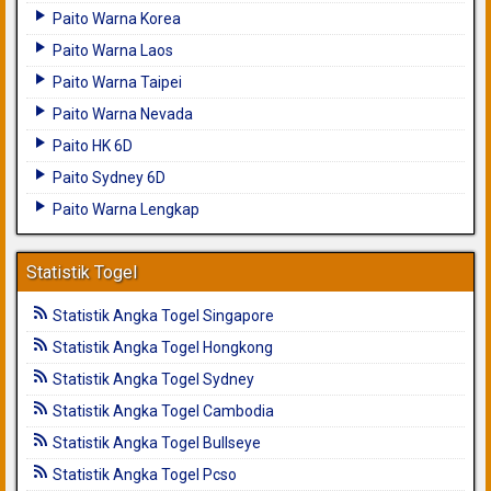
Paito Warna Korea
Paito Warna Laos
Paito Warna Taipei
Paito Warna Nevada
Paito HK 6D
Paito Sydney 6D
Paito Warna Lengkap
Statistik Togel
Statistik Angka Togel Singapore
Statistik Angka Togel Hongkong
Statistik Angka Togel Sydney
Statistik Angka Togel Cambodia
Statistik Angka Togel Bullseye
Statistik Angka Togel Pcso