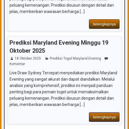
peluang kemenangan. Prediksi disusun dengan detail dan
jelas, memberikan wawasan berharga [...]
Selengkapnya
Prediksi Maryland Evening Minggu 19
Oktober 2025
18 Oktober 2025
Prediksi Togel Maryland Evening
Komentar
Live Draw Sydney Tercepat menyediakan prediksi Maryland
Evening yang sangat akurat dan dapat diandalkan. Melalui
analisis yang komprehensif, prediksi ini menjadi panduan
penting bagi para pemain togel untuk memaksimalkan
peluang kemenangan. Prediksi disusun dengan detail dan
jelas, memberikan wawasan berharga [...]
Selengkapnya