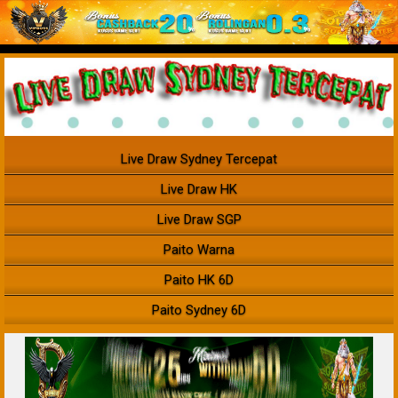
Live Draw Sydney Tercepat
Live Draw HK
Live Draw SGP
Paito Warna
Paito HK 6D
Paito Sydney 6D