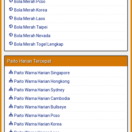
Bola Merah Pcso
Bola Merah Korea
Bola Merah Laos
Bola Merah Taipei
Bola Merah Nevada
Bola Merah Togel Lengkap
Paito Harian Tercepat
Paito Warna Harian Singapore
Paito Warna Harian Hongkong
Paito Warna Harian Sydney
Paito Warna Harian Cambodia
Paito Warna Harian Bullseye
Paito Warna Harian Pcso
Paito Warna Harian Korea