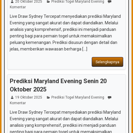
20 Oktober 2025
Prediksi Togel Maryland Evening
Komentar
Live Draw Sydney Tercepat menyediakan prediksi Maryland
Evening yang sangat akurat dan dapat diandalkan. Melalui
analisis yang komprehensif, prediksi ini menjadi panduan
penting bagi para pemain togel untuk memaksimalkan
peluang kemenangan. Prediksi disusun dengan detail dan
jelas, memberikan wawasan berharga [...]
Selengkapnya
Prediksi Maryland Evening Senin 20
Oktober 2025
19 Oktober 2025
Prediksi Togel Maryland Evening
Komentar
Live Draw Sydney Tercepat menyediakan prediksi Maryland
Evening yang sangat akurat dan dapat diandalkan. Melalui
analisis yang komprehensif, prediksi ini menjadi panduan
penting bagi para pemain togel untuk memaksimalkan