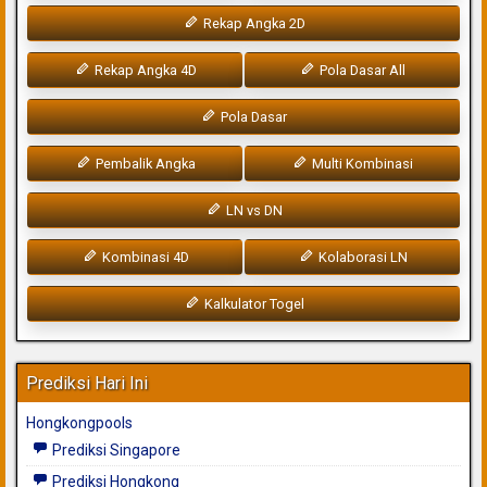
Rekap Angka 2D
Rekap Angka 4D
Pola Dasar All
Pola Dasar
Pembalik Angka
Multi Kombinasi
LN vs DN
Kombinasi 4D
Kolaborasi LN
Kalkulator Togel
Prediksi Hari Ini
Hongkongpools
Prediksi Singapore
Prediksi Hongkong