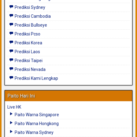
Prediksi Sydney
Prediksi Cambodia
Prediksi Bullseye
Prediksi Pcso
Prediksi Korea
Prediksi Laos
Prediksi Taipei
Prediksi Nevada
Prediksi Kami Lengkap
Paito Hari Ini
Live HK
Paito Warna Singapore
Paito Warna Hongkong
Paito Warna Sydney