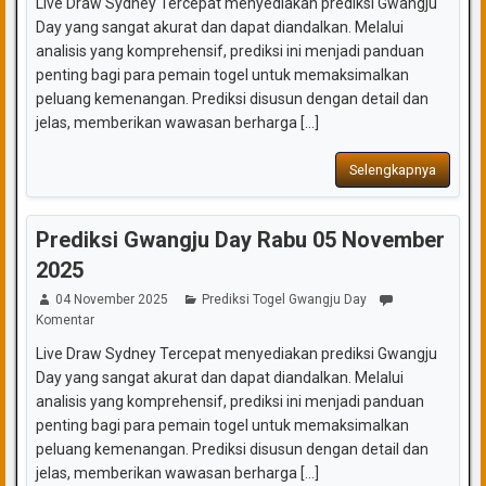
Live Draw Sydney Tercepat menyediakan prediksi Gwangju
Day yang sangat akurat dan dapat diandalkan. Melalui
analisis yang komprehensif, prediksi ini menjadi panduan
penting bagi para pemain togel untuk memaksimalkan
peluang kemenangan. Prediksi disusun dengan detail dan
jelas, memberikan wawasan berharga [...]
Selengkapnya
Prediksi Gwangju Day Rabu 05 November
2025
04 November 2025
Prediksi Togel Gwangju Day
Komentar
Live Draw Sydney Tercepat menyediakan prediksi Gwangju
Day yang sangat akurat dan dapat diandalkan. Melalui
analisis yang komprehensif, prediksi ini menjadi panduan
penting bagi para pemain togel untuk memaksimalkan
peluang kemenangan. Prediksi disusun dengan detail dan
jelas, memberikan wawasan berharga [...]