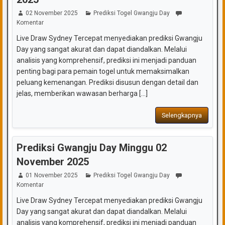
02 November 2025
Prediksi Togel Gwangju Day
Komentar
Live Draw Sydney Tercepat menyediakan prediksi Gwangju
Day yang sangat akurat dan dapat diandalkan. Melalui
analisis yang komprehensif, prediksi ini menjadi panduan
penting bagi para pemain togel untuk memaksimalkan
peluang kemenangan. Prediksi disusun dengan detail dan
jelas, memberikan wawasan berharga [...]
Selengkapnya
Prediksi Gwangju Day Minggu 02
November 2025
01 November 2025
Prediksi Togel Gwangju Day
Komentar
Live Draw Sydney Tercepat menyediakan prediksi Gwangju
Day yang sangat akurat dan dapat diandalkan. Melalui
analisis yang komprehensif, prediksi ini menjadi panduan