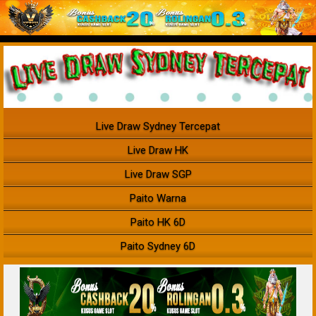
Live Draw Sydney Tercepat
Live Draw HK
Live Draw SGP
Paito Warna
Paito HK 6D
Paito Sydney 6D