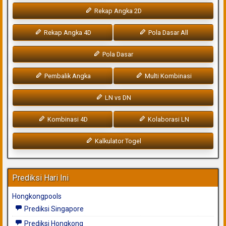
Rekap Angka 2D
Rekap Angka 4D
Pola Dasar All
Pola Dasar
Pembalik Angka
Multi Kombinasi
LN vs DN
Kombinasi 4D
Kolaborasi LN
Kalkulator Togel
Prediksi Hari Ini
Hongkongpools
Prediksi Singapore
Prediksi Hongkong