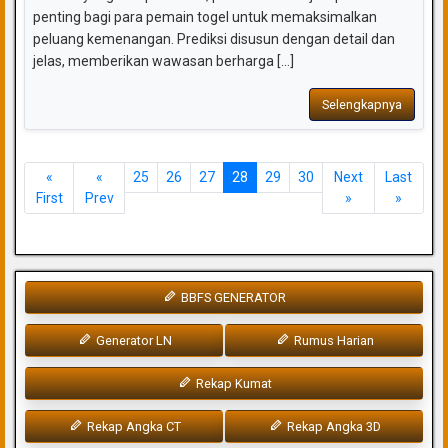
penting bagi para pemain togel untuk memaksimalkan
peluang kemenangan. Prediksi disusun dengan detail dan
jelas, memberikan wawasan berharga [...]
Selengkapnya
«
«
25
26
27
28
29
30
Next
Last
First
Prev
»
»
BBFS GENERATOR
Generator LN
Rumus Harian
Rekap Kumat
Rekap Angka CT
Rekap Angka 3D