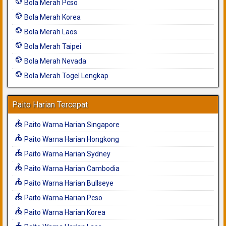
Bola Merah Pcso
Bola Merah Korea
Bola Merah Laos
Bola Merah Taipei
Bola Merah Nevada
Bola Merah Togel Lengkap
Paito Harian Tercepat
Paito Warna Harian Singapore
Paito Warna Harian Hongkong
Paito Warna Harian Sydney
Paito Warna Harian Cambodia
Paito Warna Harian Bullseye
Paito Warna Harian Pcso
Paito Warna Harian Korea