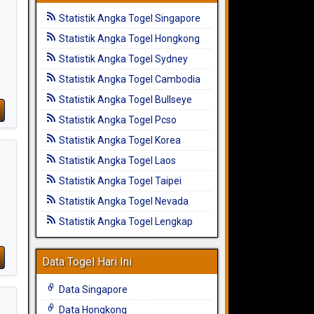
Statistik Angka Togel Singapore
Statistik Angka Togel Hongkong
Statistik Angka Togel Sydney
Statistik Angka Togel Cambodia
Statistik Angka Togel Bullseye
Statistik Angka Togel Pcso
Statistik Angka Togel Korea
Statistik Angka Togel Laos
Statistik Angka Togel Taipei
Statistik Angka Togel Nevada
Statistik Angka Togel Lengkap
Data Togel Hari Ini
Data Singapore
Data Hongkong