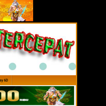
ey 6D