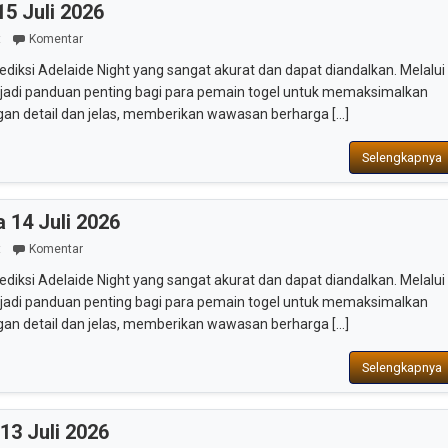
15 Juli 2026
t
Komentar
iksi Adelaide Night yang sangat akurat dan dapat diandalkan. Melalui
enjadi panduan penting bagi para pemain togel untuk memaksimalkan
n detail dan jelas, memberikan wawasan berharga [...]
Selengkapnya
 14 Juli 2026
t
Komentar
iksi Adelaide Night yang sangat akurat dan dapat diandalkan. Melalui
enjadi panduan penting bagi para pemain togel untuk memaksimalkan
n detail dan jelas, memberikan wawasan berharga [...]
Selengkapnya
13 Juli 2026