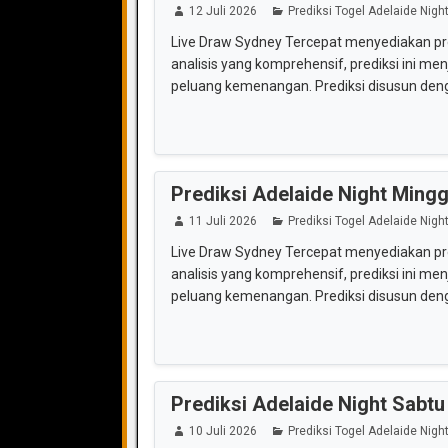
12 Juli 2026
Prediksi Togel Adelaide Nigh
Live Draw Sydney Tercepat menyediakan pred
analisis yang komprehensif, prediksi ini m
peluang kemenangan. Prediksi disusun denga
Prediksi Adelaide Night Mingg
11 Juli 2026
Prediksi Togel Adelaide Nigh
Live Draw Sydney Tercepat menyediakan pred
analisis yang komprehensif, prediksi ini m
peluang kemenangan. Prediksi disusun denga
Prediksi Adelaide Night Sabtu
10 Juli 2026
Prediksi Togel Adelaide Nigh