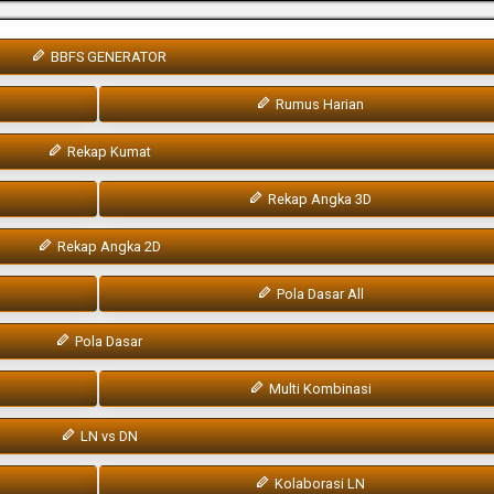
BBFS GENERATOR
Rumus Harian
Rekap Kumat
Rekap Angka 3D
Rekap Angka 2D
Pola Dasar All
Pola Dasar
Multi Kombinasi
LN vs DN
Kolaborasi LN