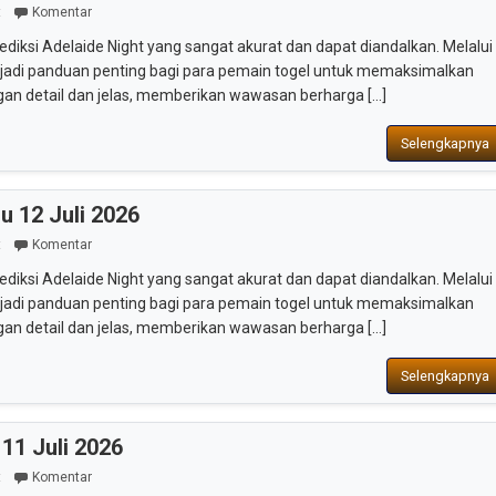
t
Komentar
iksi Adelaide Night yang sangat akurat dan dapat diandalkan. Melalui
enjadi panduan penting bagi para pemain togel untuk memaksimalkan
n detail dan jelas, memberikan wawasan berharga [...]
Selengkapnya
u 12 Juli 2026
t
Komentar
iksi Adelaide Night yang sangat akurat dan dapat diandalkan. Melalui
enjadi panduan penting bagi para pemain togel untuk memaksimalkan
n detail dan jelas, memberikan wawasan berharga [...]
Selengkapnya
 11 Juli 2026
t
Komentar