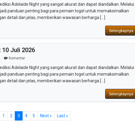
iksi Adelaide Night yang sangat akurat dan dapat diandalkan. Melalui
enjadi panduan penting bagi para pemain togel untuk memaksimalkan
n detail dan jelas, memberikan wawasan berharga [...]
Selengkapnya
 10 Juli 2026
t
Komentar
iksi Adelaide Night yang sangat akurat dan dapat diandalkan. Melalui
enjadi panduan penting bagi para pemain togel untuk memaksimalkan
n detail dan jelas, memberikan wawasan berharga [...]
Selengkapnya
1
2
3
4
5
Next »
Last »