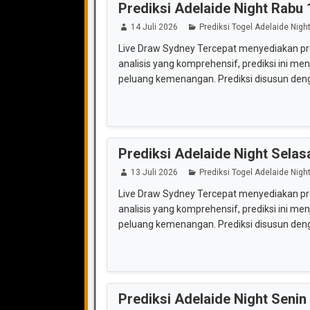
Prediksi Adelaide Night Rabu 
14 Juli 2026
Prediksi Togel Adelaide Nigh
Live Draw Sydney Tercepat menyediakan pred
analisis yang komprehensif, prediksi ini m
peluang kemenangan. Prediksi disusun denga
Prediksi Adelaide Night Selasa
13 Juli 2026
Prediksi Togel Adelaide Nigh
Live Draw Sydney Tercepat menyediakan pred
analisis yang komprehensif, prediksi ini m
peluang kemenangan. Prediksi disusun denga
Prediksi Adelaide Night Senin 