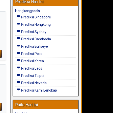
Prediksi Hari Ini
Hongkongpools
Prediksi Singapore
Prediksi Hongkong
Prediksi Sydney
Prediksi Cambodia
Prediksi Bullseye
Prediksi Pcso
Prediksi Korea
Prediksi Laos
Prediksi Taipei
Prediksi Nevada
Prediksi Kami Lengkap
Paito Hari Ini