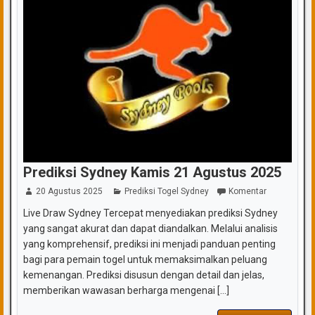
Prediksi Sydney Kamis 21 Agustus 2025
20 Agustus 2025
Prediksi Togel Sydney
Komentar
Live Draw Sydney Tercepat menyediakan prediksi Sydney
yang sangat akurat dan dapat diandalkan. Melalui analisis
yang komprehensif, prediksi ini menjadi panduan penting
bagi para pemain togel untuk memaksimalkan peluang
kemenangan. Prediksi disusun dengan detail dan jelas,
memberikan wawasan berharga mengenai [...]