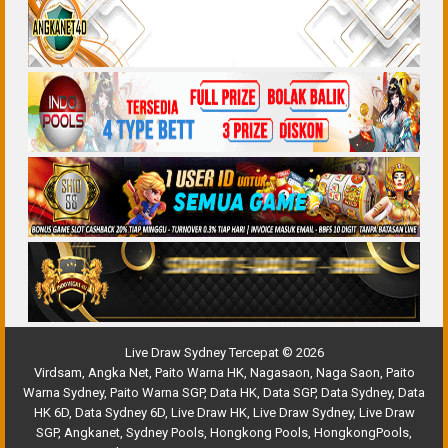
Live Draw Sydney Tercepat © 2026
Virdsam
,
Angka Net
,
Paito Warna HK
,
Nagasaon
,
Naga Saon
,
Paito
Warna Sydney
,
Paito Warna SGP
,
Data HK
,
Data SGP
,
Data Sydney
,
Data
HK 6D
,
Data Sydney 6D
,
Live Draw HK
,
Live Draw Sydney
,
Live Draw
SGP
,
Angkanet
,
Sydney Pools
,
Hongkong Pools
,
HongkongPools
,