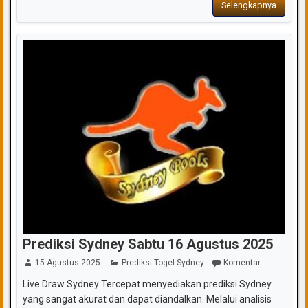
Selengkapnya
Prediksi Sydney Sabtu 16 Agustus 2025
15 Agustus 2025
Prediksi Togel Sydney
Komentar
Live Draw Sydney Tercepat menyediakan prediksi Sydney
yang sangat akurat dan dapat diandalkan. Melalui analisis