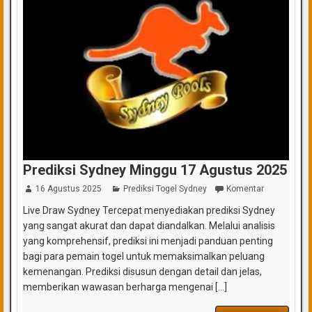
Prediksi Sydney Minggu 17 Agustus 2025
16 Agustus 2025
Prediksi Togel Sydney
Komentar
Live Draw Sydney Tercepat menyediakan prediksi Sydney
yang sangat akurat dan dapat diandalkan. Melalui analisis
yang komprehensif, prediksi ini menjadi panduan penting
bagi para pemain togel untuk memaksimalkan peluang
kemenangan. Prediksi disusun dengan detail dan jelas,
memberikan wawasan berharga mengenai [...]