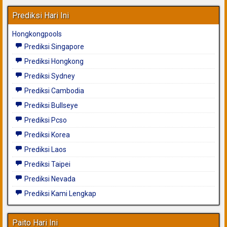
Prediksi Hari Ini
Hongkongpools
Prediksi Singapore
Prediksi Hongkong
Prediksi Sydney
Prediksi Cambodia
Prediksi Bullseye
Prediksi Pcso
Prediksi Korea
Prediksi Laos
Prediksi Taipei
Prediksi Nevada
Prediksi Kami Lengkap
Paito Hari Ini