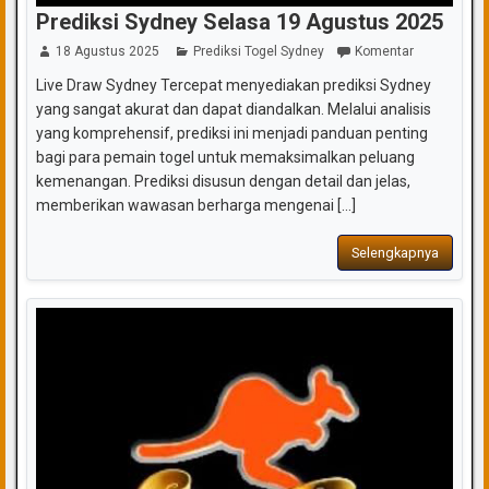
Prediksi Sydney Selasa 19 Agustus 2025
18 Agustus 2025
Prediksi Togel Sydney
Komentar
Live Draw Sydney Tercepat menyediakan prediksi Sydney
yang sangat akurat dan dapat diandalkan. Melalui analisis
yang komprehensif, prediksi ini menjadi panduan penting
bagi para pemain togel untuk memaksimalkan peluang
kemenangan. Prediksi disusun dengan detail dan jelas,
memberikan wawasan berharga mengenai [...]
Selengkapnya