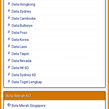
Data Hongkong
Data Sydney
Data Cambodia
Data Bullseye
Data Pcso
Data Korea
Data Laos
Data Taipei
Data Nevada
Data HK 6D
Data Sydney 6D
Data Togel Lengkap
Bola Merah 6D
Bola Merah Singapore