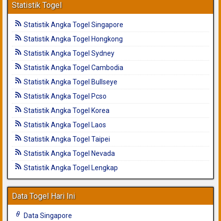
Statistik Togel
Statistik Angka Togel Singapore
Statistik Angka Togel Hongkong
Statistik Angka Togel Sydney
Statistik Angka Togel Cambodia
Statistik Angka Togel Bullseye
Statistik Angka Togel Pcso
Statistik Angka Togel Korea
Statistik Angka Togel Laos
Statistik Angka Togel Taipei
Statistik Angka Togel Nevada
Statistik Angka Togel Lengkap
Data Togel Hari Ini
Data Singapore