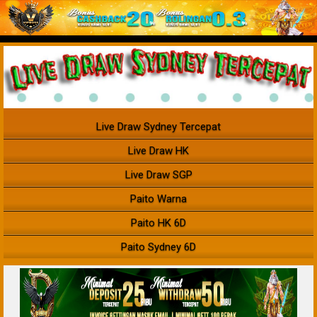
Live Draw Sydney Tercepat
Live Draw HK
Live Draw SGP
Paito Warna
Paito HK 6D
Paito Sydney 6D