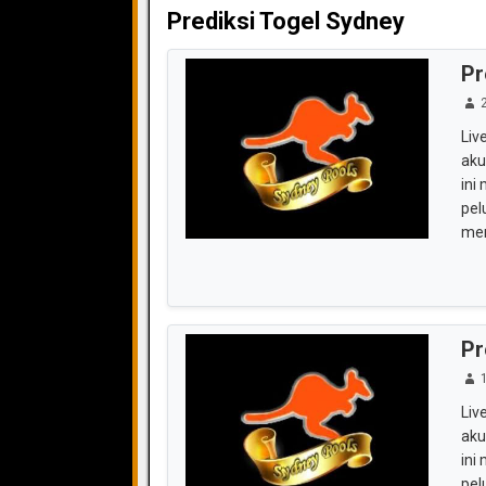
Prediksi Togel Sydney
Pr
Liv
aku
ini
pel
mem
Pr
Liv
aku
ini
pel