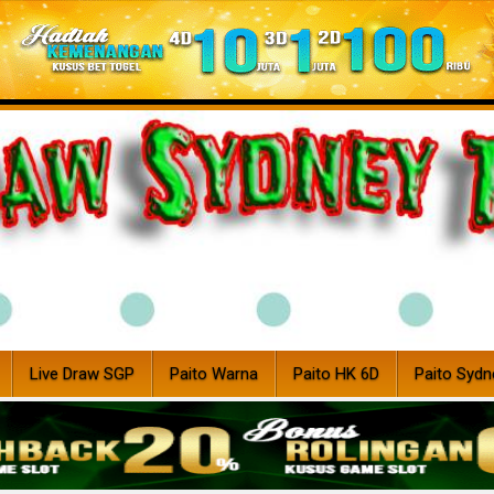
Live Draw SGP
Paito Warna
Paito HK 6D
Paito Sydn