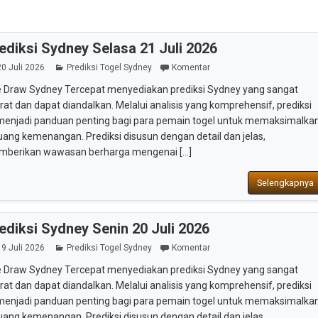
ediksi Sydney Selasa 21 Juli 2026
20 Juli 2026
Prediksi Togel Sydney
Komentar
e Draw Sydney Tercepat menyediakan prediksi Sydney yang sangat
rat dan dapat diandalkan. Melalui analisis yang komprehensif, prediksi
 menjadi panduan penting bagi para pemain togel untuk memaksimalka
uang kemenangan. Prediksi disusun dengan detail dan jelas,
berikan wawasan berharga mengenai [...]
Selengkapnya
ediksi Sydney Senin 20 Juli 2026
19 Juli 2026
Prediksi Togel Sydney
Komentar
e Draw Sydney Tercepat menyediakan prediksi Sydney yang sangat
rat dan dapat diandalkan. Melalui analisis yang komprehensif, prediksi
 menjadi panduan penting bagi para pemain togel untuk memaksimalka
uang kemenangan. Prediksi disusun dengan detail dan jelas,