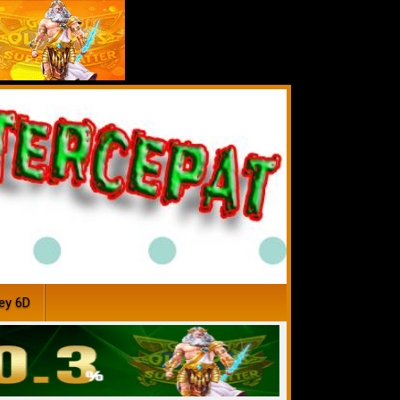
ey 6D