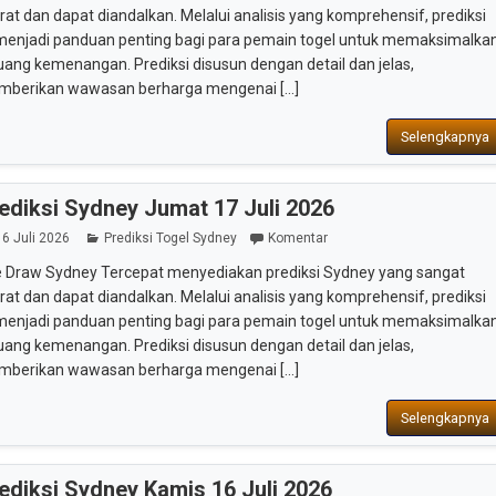
rat dan dapat diandalkan. Melalui analisis yang komprehensif, prediksi
 menjadi panduan penting bagi para pemain togel untuk memaksimalka
uang kemenangan. Prediksi disusun dengan detail dan jelas,
berikan wawasan berharga mengenai [...]
Selengkapnya
ediksi Sydney Jumat 17 Juli 2026
16 Juli 2026
Prediksi Togel Sydney
Komentar
e Draw Sydney Tercepat menyediakan prediksi Sydney yang sangat
rat dan dapat diandalkan. Melalui analisis yang komprehensif, prediksi
 menjadi panduan penting bagi para pemain togel untuk memaksimalka
uang kemenangan. Prediksi disusun dengan detail dan jelas,
berikan wawasan berharga mengenai [...]
Selengkapnya
ediksi Sydney Kamis 16 Juli 2026