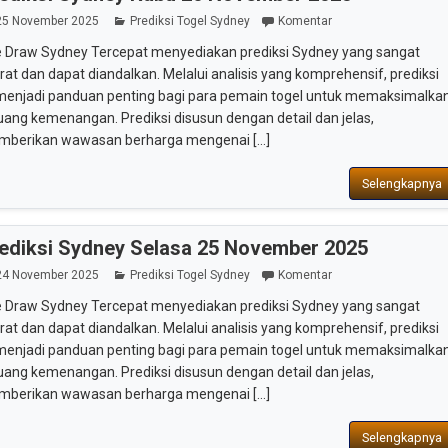
25 November 2025
Prediksi Togel Sydney
Komentar
e Draw Sydney Tercepat menyediakan prediksi Sydney yang sangat
rat dan dapat diandalkan. Melalui analisis yang komprehensif, prediksi
 menjadi panduan penting bagi para pemain togel untuk memaksimalka
uang kemenangan. Prediksi disusun dengan detail dan jelas,
berikan wawasan berharga mengenai [...]
Selengkapnya
ediksi Sydney Selasa 25 November 2025
24 November 2025
Prediksi Togel Sydney
Komentar
e Draw Sydney Tercepat menyediakan prediksi Sydney yang sangat
rat dan dapat diandalkan. Melalui analisis yang komprehensif, prediksi
 menjadi panduan penting bagi para pemain togel untuk memaksimalka
uang kemenangan. Prediksi disusun dengan detail dan jelas,
berikan wawasan berharga mengenai [...]
Selengkapnya