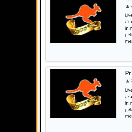
Liv
aku
ini
pel
mem
Pr
Liv
aku
ini
pel
mem