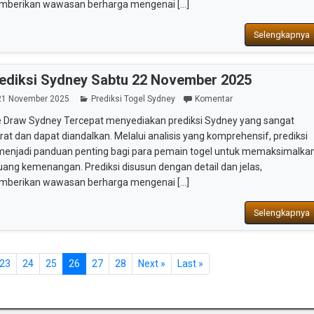
berikan wawasan berharga mengenai [...]
Selengkapnya
ediksi Sydney Sabtu 22 November 2025
21 November 2025
Prediksi Togel Sydney
Komentar
e Draw Sydney Tercepat menyediakan prediksi Sydney yang sangat
rat dan dapat diandalkan. Melalui analisis yang komprehensif, prediksi
 menjadi panduan penting bagi para pemain togel untuk memaksimalka
uang kemenangan. Prediksi disusun dengan detail dan jelas,
berikan wawasan berharga mengenai [...]
Selengkapnya
23
24
25
26
27
28
Next »
Last »