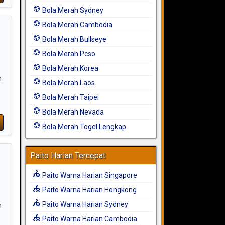
Bola Merah Sydney
Bola Merah Cambodia
Bola Merah Bullseye
Bola Merah Pcso
Bola Merah Korea
n
Bola Merah Laos
Bola Merah Taipei
Bola Merah Nevada
Bola Merah Togel Lengkap
Paito Harian Tercepat
Paito Warna Harian Singapore
Paito Warna Harian Hongkong
Paito Warna Harian Sydney
n
Paito Warna Harian Cambodia