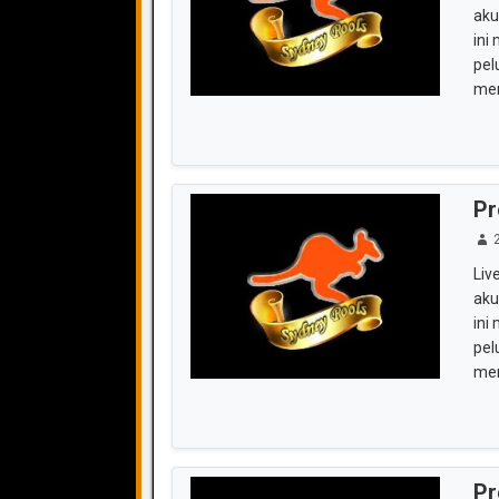
aku
ini
pel
mem
Pr
Liv
aku
ini
pel
mem
Pr