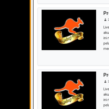
Pr
Liv
aku
ini
pel
mem
Pr
Liv
aku
ini
pel