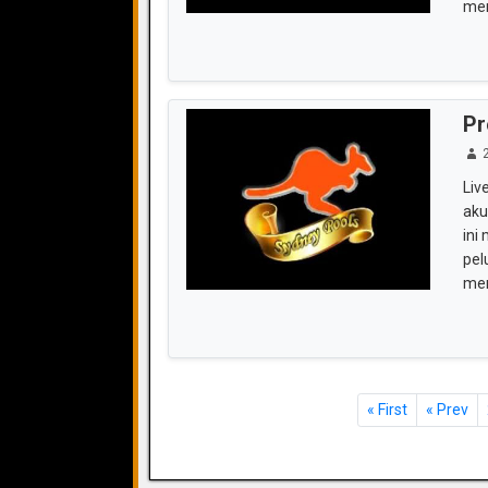
mem
Pr
Liv
aku
ini
pel
mem
« First
« Prev