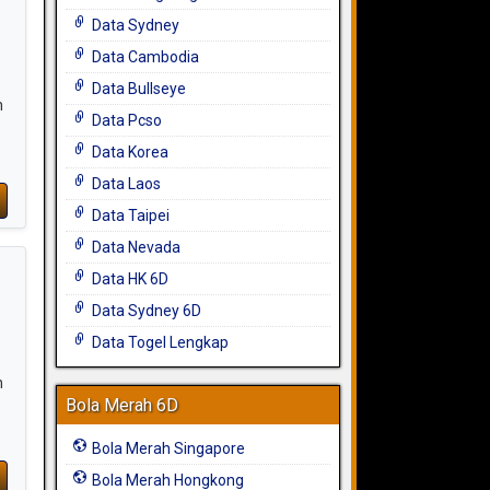
Data Sydney
Data Cambodia
Data Bullseye
n
Data Pcso
Data Korea
Data Laos
Data Taipei
Data Nevada
Data HK 6D
Data Sydney 6D
Data Togel Lengkap
n
Bola Merah 6D
Bola Merah Singapore
Bola Merah Hongkong