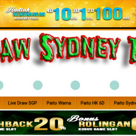
Live Draw SGP
Paito Warna
Paito HK 6D
Paito Sydn