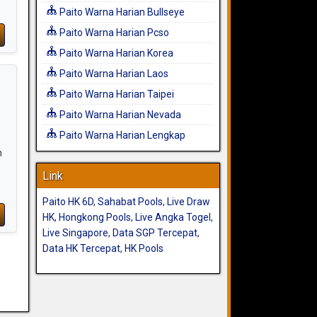
Paito Warna Harian Bullseye
Paito Warna Harian Pcso
Paito Warna Harian Korea
Paito Warna Harian Laos
Paito Warna Harian Taipei
Paito Warna Harian Nevada
Paito Warna Harian Lengkap
n
Link
Paito HK 6D
,
Sahabat Pools
,
Live Draw
HK
,
Hongkong Pools
,
Live Angka Togel
,
Live Singapore
,
Data SGP Tercepat
,
Data HK Tercepat
,
HK Pools