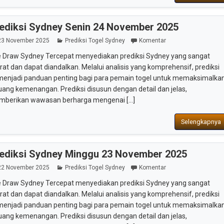
ediksi Sydney Senin 24 November 2025
23 November 2025
Prediksi Togel Sydney
Komentar
e Draw Sydney Tercepat menyediakan prediksi Sydney yang sangat
rat dan dapat diandalkan. Melalui analisis yang komprehensif, prediksi
 menjadi panduan penting bagi para pemain togel untuk memaksimalka
uang kemenangan. Prediksi disusun dengan detail dan jelas,
berikan wawasan berharga mengenai [...]
Selengkapnya
ediksi Sydney Minggu 23 November 2025
22 November 2025
Prediksi Togel Sydney
Komentar
e Draw Sydney Tercepat menyediakan prediksi Sydney yang sangat
rat dan dapat diandalkan. Melalui analisis yang komprehensif, prediksi
 menjadi panduan penting bagi para pemain togel untuk memaksimalka
uang kemenangan. Prediksi disusun dengan detail dan jelas,