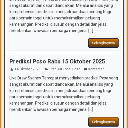
sangat akurat dan dapat diandalkan. Melalui analisis yang
komprehensif, prediksi ini menjadi panduan penting bagi
para pemain togel untuk memaksimalkan peluang
kemenangan. Prediksi disusun dengan detail dan jelas,
memberikan wawasan berharga mengenai [...]
Selengkapnya
Prediksi Pcso Rabu 15 Oktober 2025
14 Oktober 2025
Prediksi Togel Pcso
Komentar
Live Draw Sydney Tercepat menyediakan prediksi Pcso yang
sangat akurat dan dapat diandalkan. Melalui analisis yang
komprehensif, prediksi ini menjadi panduan penting bagi
para pemain togel untuk memaksimalkan peluang
kemenangan. Prediksi disusun dengan detail dan jelas,
memberikan wawasan berharga mengenai [...]
Selengkapnya