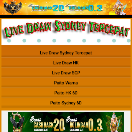
Live Draw Sydney Tercepat
Live Draw HK
Live Draw SGP
Paito Warna
Paito HK 6D
Paito Sydney 6D