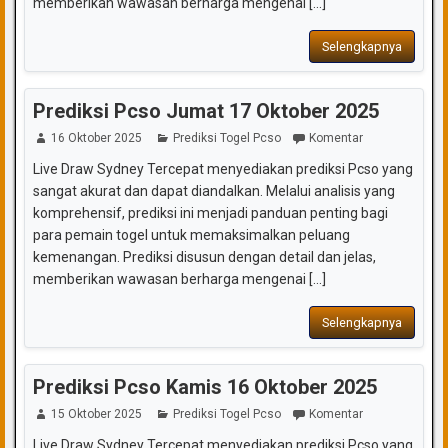
memberikan wawasan berharga mengenai [...]
Selengkapnya
Prediksi Pcso Jumat 17 Oktober 2025
16 Oktober 2025
Prediksi Togel Pcso
Komentar
Live Draw Sydney Tercepat menyediakan prediksi Pcso yang
sangat akurat dan dapat diandalkan. Melalui analisis yang
komprehensif, prediksi ini menjadi panduan penting bagi
para pemain togel untuk memaksimalkan peluang
kemenangan. Prediksi disusun dengan detail dan jelas,
memberikan wawasan berharga mengenai [...]
Selengkapnya
Prediksi Pcso Kamis 16 Oktober 2025
15 Oktober 2025
Prediksi Togel Pcso
Komentar
Live Draw Sydney Tercepat menyediakan prediksi Pcso yang