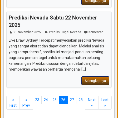
Selengkapnya
Prediksi Nevada Sabtu 22 November
2025
21 November 2025
Prediksi Togel Nevada
Komentar
Live Draw Sydney Tercepat menyediakan prediksi Nevada
yang sangat akurat dan dapat diandalkan. Melalui analisis
yang komprehensif, prediksi ini menjadi panduan penting
bagi para pemain togel untuk memaksimalkan peluang
kemenangan. Prediksi disusun dengan detail dan jelas,
memberikan wawasan berharga mengenai [...]
Selengkapnya
«
«
23
24
25
26
27
28
Next
Last
First
Prev
»
»