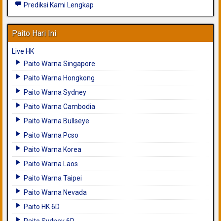
Prediksi Kami Lengkap
Paito Hari Ini
Live HK
Paito Warna Singapore
Paito Warna Hongkong
Paito Warna Sydney
Paito Warna Cambodia
Paito Warna Bullseye
Paito Warna Pcso
Paito Warna Korea
Paito Warna Laos
Paito Warna Taipei
Paito Warna Nevada
Paito HK 6D
Paito Sydney 6D