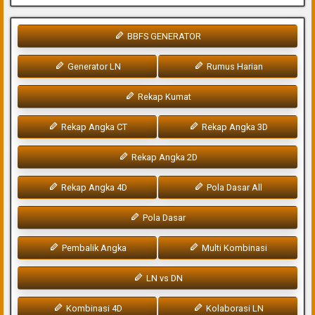
BBFS GENERATOR
Generator LN
Rumus Harian
Rekap Kumat
Rekap Angka CT
Rekap Angka 3D
Rekap Angka 2D
Rekap Angka 4D
Pola Dasar All
Pola Dasar
Pembalik Angka
Multi Kombinasi
LN vs DN
Kombinasi 4D
Kolaborasi LN