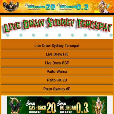
Live Draw Sydney Tercepat
Live Draw HK
Live Draw SGP
Paito Warna
Paito HK 6D
Paito Sydney 6D