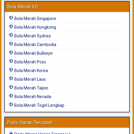
Bola Merah 6D
Bola Merah Singapore
Bola Merah Hongkong
Bola Merah Sydney
Bola Merah Cambodia
Bola Merah Bullseye
Bola Merah Pcso
Bola Merah Korea
Bola Merah Laos
Bola Merah Taipei
Bola Merah Nevada
Bola Merah Togel Lengkap
Paito Harian Tercepat