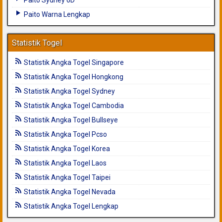
Paito Warna Lengkap
Statistik Togel
Statistik Angka Togel Singapore
Statistik Angka Togel Hongkong
Statistik Angka Togel Sydney
Statistik Angka Togel Cambodia
Statistik Angka Togel Bullseye
Statistik Angka Togel Pcso
Statistik Angka Togel Korea
Statistik Angka Togel Laos
Statistik Angka Togel Taipei
Statistik Angka Togel Nevada
Statistik Angka Togel Lengkap