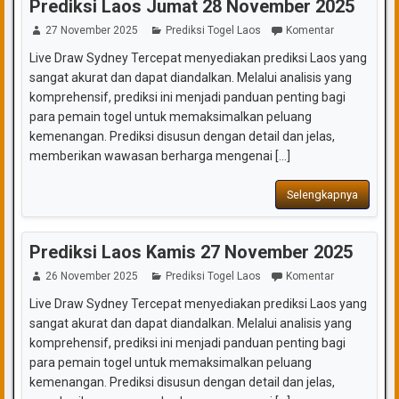
Prediksi Laos Jumat 28 November 2025
27 November 2025
Prediksi Togel Laos
Komentar
Live Draw Sydney Tercepat menyediakan prediksi Laos yang
sangat akurat dan dapat diandalkan. Melalui analisis yang
komprehensif, prediksi ini menjadi panduan penting bagi
para pemain togel untuk memaksimalkan peluang
kemenangan. Prediksi disusun dengan detail dan jelas,
memberikan wawasan berharga mengenai [...]
Selengkapnya
Prediksi Laos Kamis 27 November 2025
26 November 2025
Prediksi Togel Laos
Komentar
Live Draw Sydney Tercepat menyediakan prediksi Laos yang
sangat akurat dan dapat diandalkan. Melalui analisis yang
komprehensif, prediksi ini menjadi panduan penting bagi
para pemain togel untuk memaksimalkan peluang
kemenangan. Prediksi disusun dengan detail dan jelas,