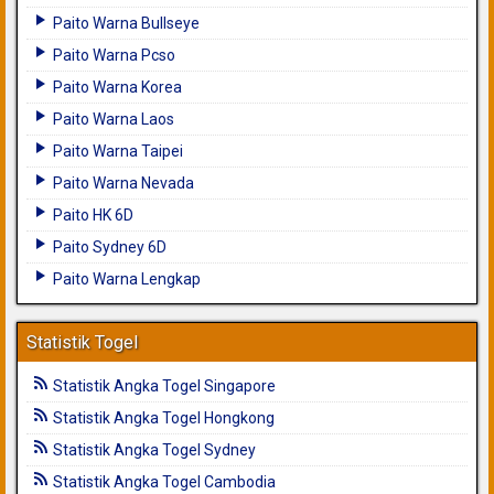
Paito Warna Bullseye
Paito Warna Pcso
Paito Warna Korea
Paito Warna Laos
Paito Warna Taipei
Paito Warna Nevada
Paito HK 6D
Paito Sydney 6D
Paito Warna Lengkap
Statistik Togel
Statistik Angka Togel Singapore
Statistik Angka Togel Hongkong
Statistik Angka Togel Sydney
Statistik Angka Togel Cambodia