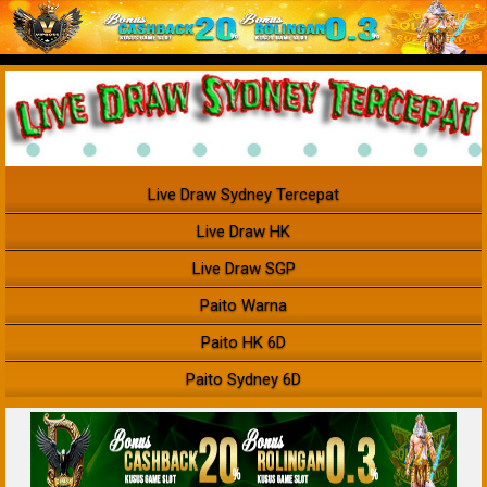
Live Draw Sydney Tercepat
Live Draw HK
Live Draw SGP
Paito Warna
Paito HK 6D
Paito Sydney 6D