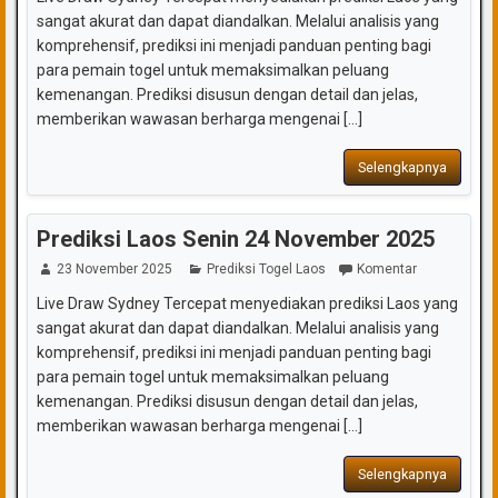
sangat akurat dan dapat diandalkan. Melalui analisis yang
komprehensif, prediksi ini menjadi panduan penting bagi
para pemain togel untuk memaksimalkan peluang
kemenangan. Prediksi disusun dengan detail dan jelas,
memberikan wawasan berharga mengenai [...]
Selengkapnya
Prediksi Laos Senin 24 November 2025
23 November 2025
Prediksi Togel Laos
Komentar
Live Draw Sydney Tercepat menyediakan prediksi Laos yang
sangat akurat dan dapat diandalkan. Melalui analisis yang
komprehensif, prediksi ini menjadi panduan penting bagi
para pemain togel untuk memaksimalkan peluang
kemenangan. Prediksi disusun dengan detail dan jelas,
memberikan wawasan berharga mengenai [...]
Selengkapnya