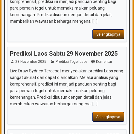
komprehensif, prediksi ini menjadi panduan penting bagi
para pemain togel untuk memaksimalkan peluang
kemenangan. Prediksi disusun dengan detail dan jelas,
memberikan wawasan berharga mengenai [...]
Selengkapnya
Prediksi Laos Sabtu 29 November 2025
28 November 2025
Prediksi Togel Laos
Komentar
Live Draw Sydney Tercepat menyediakan prediksi Laos yang
sangat akurat dan dapat diandalkan. Melalui analisis yang
komprehensif, prediksi ini menjadi panduan penting bagi
para pemain togel untuk memaksimalkan peluang
kemenangan. Prediksi disusun dengan detail dan jelas,
memberikan wawasan berharga mengenai [...]
Selengkapnya