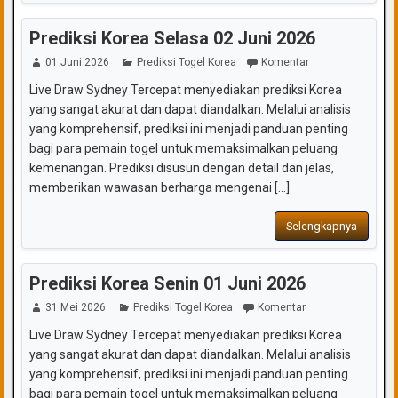
Prediksi Korea Selasa 02 Juni 2026
01 Juni 2026
Prediksi Togel Korea
Komentar
Live Draw Sydney Tercepat menyediakan prediksi Korea
yang sangat akurat dan dapat diandalkan. Melalui analisis
yang komprehensif, prediksi ini menjadi panduan penting
bagi para pemain togel untuk memaksimalkan peluang
kemenangan. Prediksi disusun dengan detail dan jelas,
memberikan wawasan berharga mengenai [...]
Selengkapnya
Prediksi Korea Senin 01 Juni 2026
31 Mei 2026
Prediksi Togel Korea
Komentar
Live Draw Sydney Tercepat menyediakan prediksi Korea
yang sangat akurat dan dapat diandalkan. Melalui analisis
yang komprehensif, prediksi ini menjadi panduan penting
bagi para pemain togel untuk memaksimalkan peluang