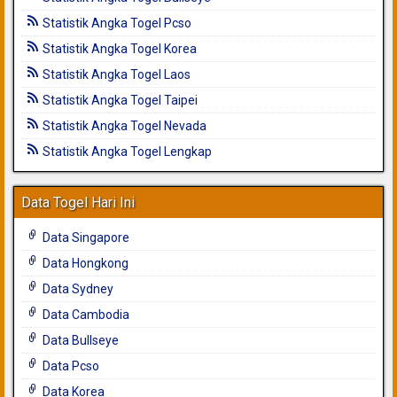
Statistik Angka Togel Pcso
Statistik Angka Togel Korea
Statistik Angka Togel Laos
Statistik Angka Togel Taipei
Statistik Angka Togel Nevada
Statistik Angka Togel Lengkap
Data Togel Hari Ini
Data Singapore
Data Hongkong
Data Sydney
Data Cambodia
Data Bullseye
Data Pcso
Data Korea