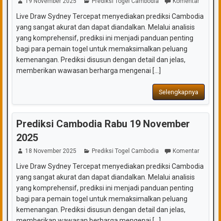
19 November 2025
Prediksi Togel Cambodia
Komentar
Live Draw Sydney Tercepat menyediakan prediksi Cambodia
yang sangat akurat dan dapat diandalkan. Melalui analisis
yang komprehensif, prediksi ini menjadi panduan penting
bagi para pemain togel untuk memaksimalkan peluang
kemenangan. Prediksi disusun dengan detail dan jelas,
memberikan wawasan berharga mengenai [...]
Selengkapnya
Prediksi Cambodia Rabu 19 November
2025
18 November 2025
Prediksi Togel Cambodia
Komentar
Live Draw Sydney Tercepat menyediakan prediksi Cambodia
yang sangat akurat dan dapat diandalkan. Melalui analisis
yang komprehensif, prediksi ini menjadi panduan penting
bagi para pemain togel untuk memaksimalkan peluang
kemenangan. Prediksi disusun dengan detail dan jelas,
memberikan wawasan berharga mengenai [...]