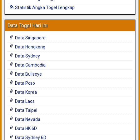
Statistik Angka Togel Lengkap
Data Togel Hari Ini
Data Singapore
Data Hongkong
Data Sydney
Data Cambodia
Data Bullseye
Data Pcso
Data Korea
Data Laos
Data Taipei
Data Nevada
Data HK 6D
Data Sydney 6D