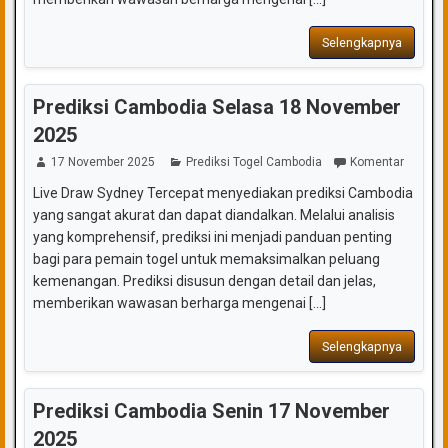
Selengkapnya
Prediksi Cambodia Selasa 18 November
2025
17 November 2025
Prediksi Togel Cambodia
Komentar
Live Draw Sydney Tercepat menyediakan prediksi Cambodia
yang sangat akurat dan dapat diandalkan. Melalui analisis
yang komprehensif, prediksi ini menjadi panduan penting
bagi para pemain togel untuk memaksimalkan peluang
kemenangan. Prediksi disusun dengan detail dan jelas,
memberikan wawasan berharga mengenai [...]
Selengkapnya
Prediksi Cambodia Senin 17 November
2025