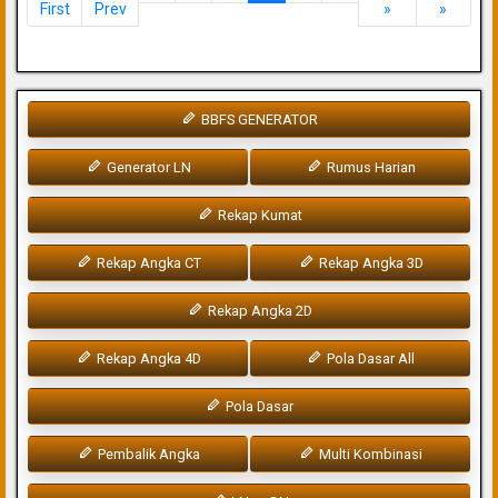
First
Prev
»
»
BBFS GENERATOR
Generator LN
Rumus Harian
Rekap Kumat
Rekap Angka CT
Rekap Angka 3D
Rekap Angka 2D
Rekap Angka 4D
Pola Dasar All
Pola Dasar
Pembalik Angka
Multi Kombinasi