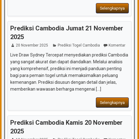
Selengkapnya
Prediksi Cambodia Jumat 21 November
2025
20 November 2025
Prediksi Togel Cambodia
Komentar
Live Draw Sydney Tercepat menyediakan prediksi Cambodia
yang sangat akurat dan dapat diandalkan. Melalui analisis
yang komprehensif, prediksi ini menjadi panduan penting
bagi para pemain togel untuk memaksimalkan peluang
kemenangan. Prediksi disusun dengan detail dan jelas,
memberikan wawasan berharga mengenai [...]
Selengkapnya
Prediksi Cambodia Kamis 20 November
2025