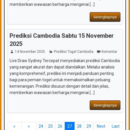
memberikan wawasan berharga mengenai [...]
Selengkapnya
Prediksi Cambodia Sabtu 15 November
2025
14 November 2025
Prediksi Togel Cambodia
Komentar
Live Draw Sydney Tercepat menyediakan prediksi Cambodia
yang sangat akurat dan dapat diandalkan. Melalui analisis
yang komprehensif, prediksi ini menjadi panduan penting
bagi para pemain togel untuk memaksimalkan peluang
kemenangan. Prediksi disusun dengan detail dan jelas,
memberikan wawasan berharga mengenai [...]
Selengkapnya
«
«
24
25
26
27
28
29
Next
Last