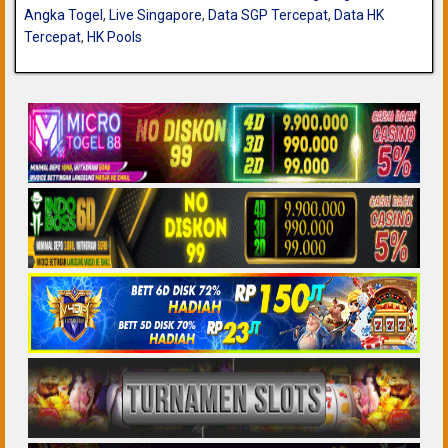
Angka Togel
,
Live Singapore
,
Data SGP Tercepat
,
Data HK
Tercepat
,
HK Pools