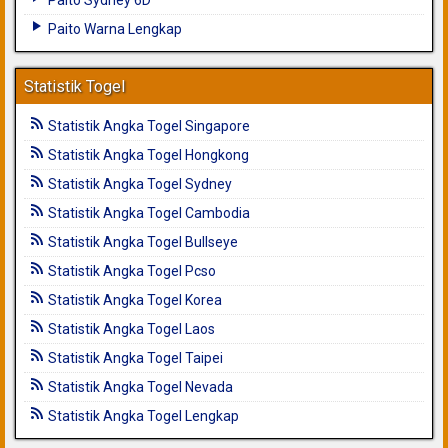
Paito Warna Lengkap
Statistik Togel
Statistik Angka Togel Singapore
Statistik Angka Togel Hongkong
Statistik Angka Togel Sydney
Statistik Angka Togel Cambodia
Statistik Angka Togel Bullseye
Statistik Angka Togel Pcso
Statistik Angka Togel Korea
Statistik Angka Togel Laos
Statistik Angka Togel Taipei
Statistik Angka Togel Nevada
Statistik Angka Togel Lengkap