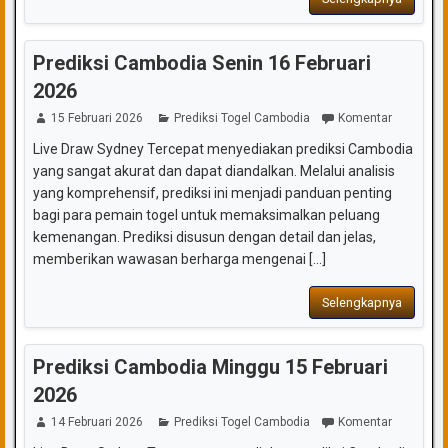
Prediksi Cambodia Senin 16 Februari
2026
15 Februari 2026
Prediksi Togel Cambodia
Komentar
Live Draw Sydney Tercepat menyediakan prediksi Cambodia
yang sangat akurat dan dapat diandalkan. Melalui analisis
yang komprehensif, prediksi ini menjadi panduan penting
bagi para pemain togel untuk memaksimalkan peluang
kemenangan. Prediksi disusun dengan detail dan jelas,
memberikan wawasan berharga mengenai [...]
Selengkapnya
Prediksi Cambodia Minggu 15 Februari
2026
14 Februari 2026
Prediksi Togel Cambodia
Komentar