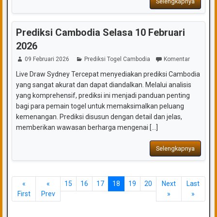
Selengkapnya
Prediksi Cambodia Selasa 10 Februari
2026
09 Februari 2026
Prediksi Togel Cambodia
Komentar
Live Draw Sydney Tercepat menyediakan prediksi Cambodia
yang sangat akurat dan dapat diandalkan. Melalui analisis
yang komprehensif, prediksi ini menjadi panduan penting
bagi para pemain togel untuk memaksimalkan peluang
kemenangan. Prediksi disusun dengan detail dan jelas,
memberikan wawasan berharga mengenai [...]
Selengkapnya
«
«
15
16
17
18
19
20
Next
Last
First
Prev
»
»