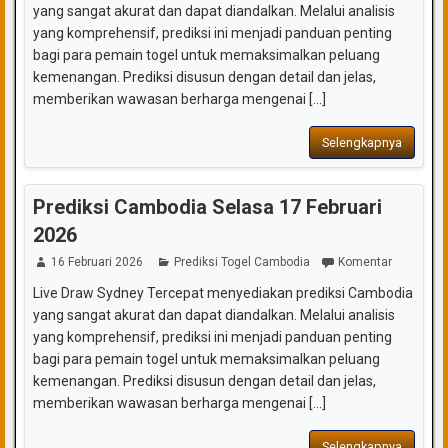
yang sangat akurat dan dapat diandalkan. Melalui analisis
yang komprehensif, prediksi ini menjadi panduan penting
bagi para pemain togel untuk memaksimalkan peluang
kemenangan. Prediksi disusun dengan detail dan jelas,
memberikan wawasan berharga mengenai [...]
Selengkapnya
Prediksi Cambodia Selasa 17 Februari
2026
16 Februari 2026
Prediksi Togel Cambodia
Komentar
Live Draw Sydney Tercepat menyediakan prediksi Cambodia
yang sangat akurat dan dapat diandalkan. Melalui analisis
yang komprehensif, prediksi ini menjadi panduan penting
bagi para pemain togel untuk memaksimalkan peluang
kemenangan. Prediksi disusun dengan detail dan jelas,
memberikan wawasan berharga mengenai [...]
Selengkapnya