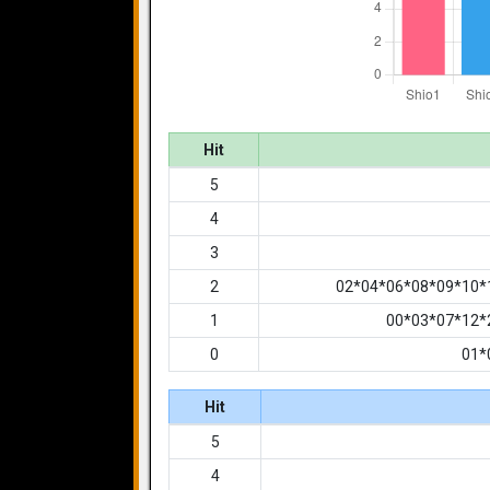
Hit
5
4
3
2
02*04*06*08*09*10*
1
00*03*07*12*
0
01*
Hit
5
4