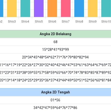
Angka 2D Belakang
68
15*28*41*93*99
20*34*45*48*54*62*71*76*79*80*82*94
11*16*17*19*22*26*27*30*32*40*42*46*47*53*61*63*64*67*69*7
21*23*31*33*38*39*55*57*58*59*65*66*70*74*78*83*85*87*89*9
05*13*14*18*24*25*29*35*36*37*43*44*49*50*51*52*56*60*81*8
Angka 2D Tengah
01*56
34*42*47*59*64*76*77*86