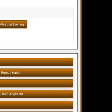
 Missouri Evening
Rumus Harian
Rekap Angka 3D