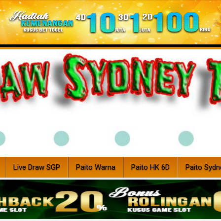
Live Draw SGP
Paito Warna
Paito HK 6D
Paito Sydn