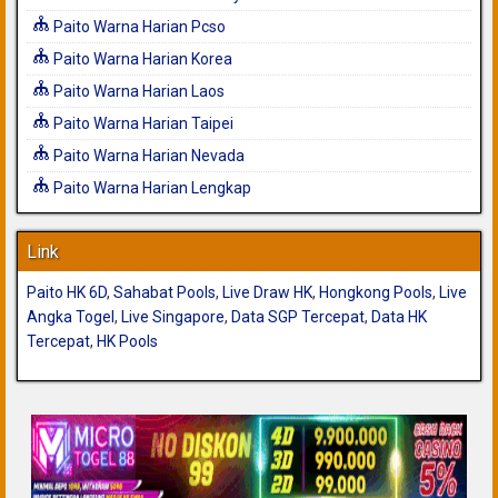
Paito Warna Harian Pcso
Paito Warna Harian Korea
Paito Warna Harian Laos
Paito Warna Harian Taipei
Paito Warna Harian Nevada
Paito Warna Harian Lengkap
Link
Paito HK 6D
,
Sahabat Pools
,
Live Draw HK
,
Hongkong Pools
,
Live
Angka Togel
,
Live Singapore
,
Data SGP Tercepat
,
Data HK
Tercepat
,
HK Pools