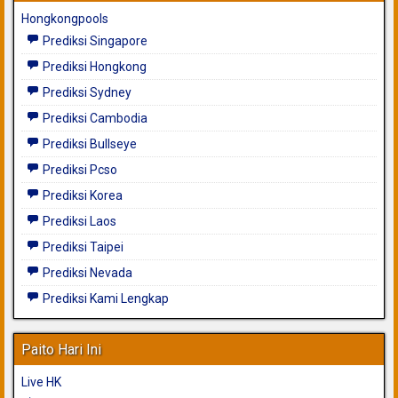
Hongkongpools
Prediksi Singapore
Prediksi Hongkong
Prediksi Sydney
Prediksi Cambodia
Prediksi Bullseye
Prediksi Pcso
Prediksi Korea
Prediksi Laos
Prediksi Taipei
Prediksi Nevada
Prediksi Kami Lengkap
Paito Hari Ini
Live HK