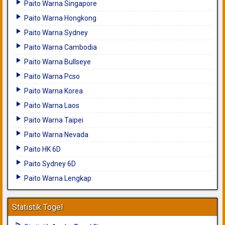
Paito Warna Singapore
Paito Warna Hongkong
Paito Warna Sydney
Paito Warna Cambodia
Paito Warna Bullseye
Paito Warna Pcso
Paito Warna Korea
Paito Warna Laos
Paito Warna Taipei
Paito Warna Nevada
Paito HK 6D
Paito Sydney 6D
Paito Warna Lengkap
Statistik Togel