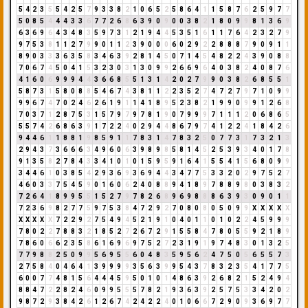
5
4
2
3
5
5
4
2
5
7
9
3
3
8
2
1
0
6
5
2
5
8
6
4
1
1
5
8
7
6
2
5
9
7
7
5
0
8
5
4
4
4
3
3
6
7
7
2
6
8
6
3
9
0
9
0
0
3
8
2
1
8
0
9
9
8
1
3
6
9
6
3
6
9
6
4
3
4
8
3
5
9
7
3
1
2
1
9
4
4
5
3
5
1
6
1
1
7
6
4
2
3
2
7
9
9
7
5
3
8
1
1
2
7
9
9
0
1
1
2
3
9
0
0
0
6
0
2
9
2
2
8
8
8
7
9
0
9
1
1
8
9
0
3
3
3
6
3
5
8
3
4
6
3
9
2
8
1
4
5
0
7
1
4
5
4
8
2
2
4
3
9
0
8
8
7
0
6
7
4
5
0
4
1
5
3
2
3
0
3
1
3
0
9
9
2
6
6
9
6
4
0
3
8
2
4
0
8
7
6
4
1
6
0
6
9
9
9
4
4
3
6
6
8
5
5
1
3
1
4
2
0
2
7
9
9
0
3
8
2
6
8
5
5
1
5
8
7
3
1
5
8
0
8
8
5
4
6
7
4
3
8
1
1
2
2
3
5
2
7
4
7
2
7
9
7
1
0
9
9
9
9
6
7
4
7
0
2
4
6
2
6
1
9
1
1
4
1
8
9
5
2
3
8
2
1
9
9
0
9
9
1
2
6
8
7
0
3
7
1
2
8
7
5
3
1
5
7
9
7
9
7
8
1
9
0
7
9
9
9
7
1
1
1
2
0
6
8
6
5
5
5
7
4
2
6
8
6
3
9
1
7
2
2
4
0
2
9
4
4
8
6
7
9
7
4
1
2
2
4
1
8
4
2
6
9
4
4
6
1
1
8
8
1
9
8
5
9
1
1
7
8
3
1
4
7
8
3
2
5
0
7
7
3
1
7
3
2
1
3
2
9
4
3
7
3
6
6
6
3
4
9
6
0
6
3
9
8
9
8
5
8
1
4
5
2
5
3
9
3
4
0
1
7
8
9
1
3
5
8
2
7
8
4
3
3
4
1
0
1
0
1
5
9
5
9
1
6
4
1
5
5
4
1
5
6
8
0
9
9
3
4
4
6
1
0
3
8
5
4
2
9
3
6
9
3
6
9
4
4
3
4
7
7
5
3
3
2
0
2
9
7
5
2
7
4
6
0
3
3
7
5
4
5
9
0
1
6
0
6
2
4
0
8
8
9
4
1
8
9
7
8
8
9
8
0
3
8
3
2
7
2
6
4
1
8
9
9
5
5
1
5
2
7
9
7
8
2
6
8
9
6
9
8
8
8
6
3
9
3
0
9
0
1
1
7
2
3
6
9
8
2
7
7
5
9
7
5
3
8
4
7
2
9
2
7
0
8
0
8
0
5
0
9
9
X
X
X
X
X
X
X
X
X
X
7
2
2
9
2
7
5
4
9
4
5
2
1
9
1
0
4
0
1
1
0
1
0
2
2
4
5
9
9
9
7
8
0
2
2
7
8
8
3
2
1
8
5
2
7
2
6
7
2
9
1
5
5
8
4
7
8
0
5
5
9
2
1
8
9
7
8
6
0
6
6
2
3
5
8
6
1
6
9
6
9
7
5
2
7
2
3
1
9
1
9
7
4
8
3
0
1
3
2
5
7
7
9
8
8
2
5
0
9
9
5
6
9
5
5
6
0
4
8
3
5
9
5
6
2
4
7
5
0
5
6
5
5
7
3
2
7
5
8
4
0
4
6
4
1
3
9
9
9
9
3
5
6
3
9
9
5
4
3
7
8
3
2
3
5
4
1
7
7
5
6
0
0
7
7
4
8
1
5
6
4
4
4
5
9
5
0
1
0
1
4
8
6
3
9
2
6
8
2
1
5
2
4
9
4
8
8
4
7
2
2
8
2
4
6
0
9
9
5
5
5
7
8
2
1
9
3
6
3
9
2
5
7
5
3
3
4
2
0
2
9
8
7
2
9
3
8
4
2
6
1
2
6
7
4
2
4
2
2
4
0
1
0
6
6
7
2
9
0
9
3
6
9
7
7