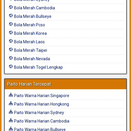
Bola Merah Cambodia
Bola Merah Bullseye
Bola Merah Pcso
Bola Merah Korea
Bola Merah Laos
Bola Merah Taipei
Bola Merah Nevada
Bola Merah Togel Lengkap
Paito Harian Tercepat
Paito Warna Harian Singapore
Paito Warna Harian Hongkong
Paito Warna Harian Sydney
Paito Warna Harian Cambodia
Paito Warna Harian Bullseye