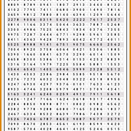
8
8
0
9
9
8
7
8
9
8
0
9
4
1
5
1
8
0
7
7
2
9
1
3
4
3
4
4
0
4
8
1
3
2
5
4
1
0
2
2
7
7
9
5
5
7
4
1
1
2
0
6
8
0
8
3
9
0
0
0
1
4
9
0
9
7
8
1
6
7
3
6
5
9
5
9
8
1
2
3
7
8
8
0
8
8
1
4
0
4
6
3
9
4
4
1
2
0
9
9
5
6
4
4
8
2
2
7
8
6
9
0
0
6
6
0
3
1
9
1
5
4
2
0
2
2
2
2
2
4
7
6
1
7
8
2
5
3
7
1
0
8
1
4
5
1
1
6
6
3
3
3
7
4
2
5
0
4
4
8
3
6
3
3
6
7
8
8
7
6
5
2
6
8
5
3
3
0
0
0
4
9
8
6
5
7
5
2
5
7
6
8
4
3
7
1
8
3
4
7
0
3
7
6
4
7
3
5
5
1
9
9
7
5
3
7
2
8
7
6
3
4
4
4
8
6
7
7
1
8
9
2
9
8
8
5
9
6
1
7
3
5
8
5
4
8
4
1
1
2
4
3
6
3
9
9
4
2
8
1
7
8
9
3
3
6
0
4
2
6
4
7
7
2
9
4
0
1
1
2
5
5
2
5
7
8
9
8
8
7
9
1
4
1
5
6
7
5
1
6
9
0
7
5
3
6
6
6
0
6
2
5
6
2
8
7
0
0
4
4
8
9
2
0
2
3
7
5
8
4
6
0
6
4
1
0
4
2
1
3
5
3
0
6
6
1
8
8
5
4
5
3
9
0
9
1
6
6
0
6
0
8
4
1
5
6
3
7
0
7
3
2
9
0
9
6
0
1
4
5
1
5
0
9
9
8
6
5
8
4
8
3
0
0
0
5
3
8
6
5
1
3
1
4
5
0
1
5
3
8
4
2
5
2
7
8
8
3
9
3
1
3
1
6
7
3
1
6
4
1
1
9
7
9
7
7
2
2
5
7
5
5
8
4
3
5
8
8
1
9
1
5
5
3
8
5
5
4
4
8
6
5
4
3
7
1
4
0
5
5
6
0
4
6
1
3
9
9
9
9
2
3
2
8
1
5
5
1
2
3
1
4
3
0
3
4
5
0
3
3
2
3
8
6
5
2
9
8
4
3
5
5
8
5
4
9
5
1
8
9
5
6
7
0
7
8
2
7
6
4
7
2
7
3
1
6
0
3
2
5
3
0
4
8
3
0
3
2
2
4
4
3
1
8
9
8
9
5
0
5
9
2
4
7
2
6
9
3
0
3
4
2
9
7
7
9
3
7
6
4
0
1
0
1
1
7
6
3
3
6
6
1
2
3
5
8
9
3
3
6
4
7
4
6
1
3
2
0
8
8
5
9
7
9
7
4
8
7
1
8
3
7
0
9
9
4
3
4
1
5
5
1
6
3
9
3
2
4
1
5
6
2
4
0
4
0
2
5
9
5
4
9
1
2
3
7
9
1
1
2
5
6
1
8
9
8
4
2
6
8
1
2
4
7
2
7
1
6
6
3
1
6
2
4
6
3
6
1
8
9
9
3
1
7
8
4
9
9
6
6
2
2
8
4
3
8
8
5
0
5
9
8
9
8
8
8
7
1
1
2
0
8
0
2
2
0
9
8
2
1
6
5
6
2
8
8
3
8
2
1
9
7
7
8
6
9
2
8
8
7
6
0
8
0
8
7
1
6
5
2
3
2
8
6
5
1
8
3
7
1
2
4
6
7
4
6
3
3
4
7
8
5
3
2
5
8
6
3
9
3
7
9
8
6
5
7
4
3
8
2
3
2
7
2
9
3
5
2
6
8
7
4
3
6
9
6
7
8
7
6
8
6
5
2
7
9
0
8
7
6
9
5
7
7
5
2
5
7
9
7
7
0
9
0
9
8
6
7
0
7
2
8
5
3
8
4
5
6
1
7
6
1
9
3
3
8
5
9
9
9
9
4
2
0
2
9
5
8
7
6
5
7
0
4
4
4
0
2
8
1
4
6
4
1
5
4
1
2
5
7
5
2
4
6
1
0
5
1
5
6