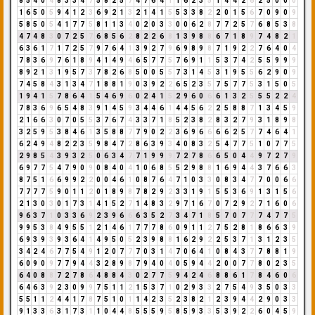
8
5
4
0
4
8
3
3
4
7
5
8
2
5
7
4
7
6
4
1
1
6
2
3
5
1
4
4
2
6
2
5
0
0
0
1
6
5
0
5
9
4
1
2
3
6
9
2
1
3
2
1
4
1
5
5
3
3
8
2
2
0
1
5
6
7
0
9
0
9
5
8
5
0
5
4
1
7
7
5
8
1
1
3
4
0
2
0
3
3
0
0
6
2
8
7
7
2
5
7
6
8
5
3
8
4
7
4
8
3
0
7
2
5
7
6
8
5
6
2
8
2
2
6
8
1
3
9
8
8
6
7
1
8
9
7
4
8
2
1
6
3
6
1
7
1
7
2
5
7
9
7
6
4
1
3
9
2
7
9
6
9
8
9
8
7
1
9
2
2
7
6
4
0
4
7
8
3
6
9
7
6
1
8
9
4
1
4
9
4
6
5
7
7
5
7
6
9
1
1
5
3
7
4
2
5
5
9
9
9
8
9
2
1
3
1
9
5
7
3
7
8
2
6
8
5
0
0
5
5
7
3
1
4
5
3
1
9
5
5
6
2
9
0
9
7
4
5
8
4
3
1
3
4
7
1
8
8
1
9
0
3
9
2
2
6
5
2
3
5
7
5
7
7
5
3
1
5
0
5
1
9
4
1
5
7
8
6
4
1
5
4
6
9
6
0
2
4
1
5
2
9
6
0
6
6
1
3
2
5
5
5
2
2
4
7
8
3
6
9
6
5
4
8
3
9
1
4
5
9
3
4
4
6
1
4
4
5
6
2
2
5
8
8
7
1
3
4
5
9
2
1
6
6
3
0
7
0
5
5
3
7
6
7
4
3
3
7
1
8
5
2
3
8
2
8
3
2
7
9
3
1
8
9
8
3
2
5
9
5
3
8
4
6
1
3
5
8
8
7
7
9
0
2
2
3
6
9
6
6
6
6
2
5
7
7
4
6
4
1
6
2
4
9
4
8
2
2
3
5
9
8
4
7
2
8
6
3
9
3
4
0
8
3
2
5
4
7
7
5
1
0
7
7
5
2
9
8
5
4
3
9
3
2
5
0
6
3
4
7
7
1
9
9
9
7
2
7
8
6
6
5
0
4
4
9
7
2
7
9
6
9
7
7
5
4
7
9
0
9
0
8
4
0
4
1
0
6
8
5
5
2
9
8
8
1
6
9
4
4
3
7
6
6
3
8
7
5
1
6
6
9
9
2
2
0
0
4
6
1
0
8
7
6
4
7
1
0
3
3
0
8
3
4
7
7
0
0
6
6
7
7
7
7
5
9
0
1
1
2
0
1
8
9
8
7
8
2
9
2
3
3
1
9
1
5
5
3
6
9
1
3
1
5
6
2
1
3
0
3
0
1
7
3
1
4
1
5
2
7
1
4
8
3
2
9
7
1
6
7
0
7
2
9
2
7
1
6
0
6
9
6
3
7
1
0
3
3
6
9
2
3
9
6
6
6
3
5
2
7
3
4
7
1
8
5
7
0
7
7
7
4
7
7
5
9
9
5
3
8
4
9
5
5
1
2
1
4
6
1
7
7
7
8
6
0
9
1
1
2
7
5
2
8
1
8
6
6
3
9
6
9
3
9
3
9
3
6
4
1
4
9
5
0
5
2
3
9
8
8
1
6
2
9
2
2
5
3
7
1
3
1
2
3
5
3
4
2
4
6
7
7
5
4
9
1
2
0
7
7
7
0
3
1
4
7
0
6
4
1
0
8
4
3
7
7
8
8
1
9
6
0
9
0
9
7
7
9
4
4
3
2
8
9
8
7
9
4
0
4
0
5
9
4
4
2
0
0
7
7
8
0
2
3
5
6
4
0
8
8
7
2
7
8
6
4
8
8
4
3
0
2
7
7
5
9
4
2
4
6
8
8
6
1
7
8
4
6
0
6
6
4
6
3
9
2
3
0
9
9
7
5
1
1
2
1
5
3
7
1
0
2
9
3
3
2
7
5
4
9
3
5
0
3
3
5
5
1
1
2
4
4
1
7
8
7
5
1
0
1
1
4
2
3
5
2
3
8
2
1
2
3
9
4
4
2
9
0
3
3
9
1
3
3
6
3
1
7
3
1
1
0
4
4
8
5
5
5
9
5
8
5
9
3
3
5
3
9
2
2
6
0
4
5
9