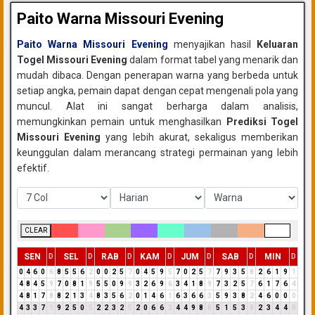
Paito Warna Missouri Evening
Paito Warna Missouri Evening
menyajikan hasil
Keluaran
Togel Missouri Evening
dalam format tabel yang menarik dan
mudah dibaca. Dengan penerapan warna yang berbeda untuk
setiap angka, pemain dapat dengan cepat mengenali pola yang
muncul. Alat ini sangat berharga dalam analisis,
memungkinkan pemain untuk menghasilkan
Prediksi Togel
Missouri Evening
yang lebih akurat, sekaligus memberikan
keunggulan dalam merancang strategi permainan yang lebih
efektif.
CLEAR
SEN
SEL
RAB
KAM
JUM
SAB
MIN
D
D
D
D
D
D
D
0
4
6
0
6
8
5
5
6
2
0
0
2
5
7
0
4
5
9
5
7
0
2
5
7
7
9
3
5
8
2
6
1
9
1
4
8
4
5
9
7
0
8
1
9
5
5
0
9
9
3
2
6
9
6
3
4
1
8
9
7
3
2
5
7
6
1
7
6
4
4
8
1
7
8
8
2
1
3
4
8
3
5
6
2
0
1
4
6
1
6
3
6
6
3
5
9
3
8
2
4
6
0
0
0
4
3
3
7
1
9
2
5
0
5
2
2
3
2
5
2
0
6
6
3
4
4
9
8
8
5
1
5
3
8
2
3
4
4
8