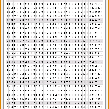
1
5
1
7
8
3
1
0
9
9
4
8
9
6
6
9
1
2
3
5
3
9
8
1
9
0
1
7
4
2
8
3
4
7
2
9
0
3
0
3
8
6
8
7
6
6
6
3
9
3
3
6
1
0
1
5
2
1
6
7
0
8
4
2
6
1
6
4
6
1
3
6
3
9
3
8
6
8
3
2
3
8
5
9
5
3
9
1
5
6
0
2
9
3
3
5
8
7
1
8
9
4
2
2
4
3
8
7
2
9
7
7
3
4
7
7
7
8
6
5
6
2
1
3
4
2
7
7
5
3
8
4
7
9
7
6
6
3
3
6
8
5
3
1
4
7
8
7
0
7
2
5
5
7
3
1
5
8
9
8
6
1
0
0
0
9
1
9
1
1
0
6
6
7
4
6
9
5
5
1
2
5
4
1
5
1
0
8
1
9
4
9
6
8
5
6
3
5
9
5
2
1
1
9
1
9
5
0
6
6
4
5
4
8
3
8
3
6
6
3
7
3
6
7
4
5
7
7
2
9
7
9
4
9
4
7
6
3
4
7
2
4
7
4
2
8
7
4
9
4
1
7
3
6
9
5
0
4
2
6
7
0
1
5
6
9
4
8
3
2
1
1
6
5
2
3
1
9
1
1
9
1
1
6
7
8
4
6
8
5
3
6
2
8
1
1
0
4
6
1
4
1
5
4
9
0
9
4
2
6
8
5
9
1
1
7
8
0
5
5
2
7
7
2
9
4
3
5
9
5
6
1
6
7
4
8
3
3
3
6
0
8
6
5
2
2
7
7
4
2
3
7
4
8
3
7
3
1
2
3
4
9
6
3
9
4
3
7
0
7
0
2
8
2
1
4
1
7
4
2
9
9
3
7
1
8
3
8
0
8
5
1
2
2
4
3
5
4
2
6
4
3
7
3
1
2
9
0
7
7
4
0
0
8
8
7
9
2
9
2
3
4
9
4
4
9
0
8
6
5
1
0
0
6
6
8
9
5
5
1
0
0
6
4
1
7
3
4
3
7
5
9
5
8
4
8
1
0
2
2
0
2
8
7
6
2
6
0
4
4
8
3
2
4
6
5
7
8
6
5
8
2
4
3
7
6
0
1
3
4
0
6
3
3
6
5
0
2
9
2
9
7
7
6
4
0
2
6
6
3
8
8
9
6
6
7
2
3
9
3
9
2
4
7
2
1
4
9
8
8
1
6
0
2
2
0
6
6
3
9
2
5
7
0
7
9
5
7
7
5
3
7
0
6
6
8
6
2
7
9
1
7
4
1
5
6
1
4
8
3
9
9
3
1
4
2
7
7
8
6
5
0
3
5
8
1
3
3
4
7
3
6
0
7
7
5
2
6
2
8
5
3
5
5
1
0
3
0
2
2
6
3
9
5
5
2
4
4
5
9
9
9
7
5
3
1
8
1
6
7
0
9
5
9
5
7
0
4
1
5
6
0
3
9
3
5
7
7
1
8
7
1
2
1
3
4
4
5
1
6
6
8
4
3
7
4
8
6
0
6
7
4
2
9
2
8
7
2
1
3
5
6
0
0
0
7
4
7
9
7
1
0
5
1
6
3
0
7
1
8
3
4
1
5
6
9
1
2
9
2
7
2
0
1
1
9
4
1
5
6
1
7
2
8
1
9
0
1
6
7
7
9
7
6
4
2
1
4
5
9
6
2
0
1
1
6
2
2
8
1
9
7
5
1
6
3
6
5
1
6
5
9
1
4
5
4
6
9
3
3
6
6
3
8
2
9
8
7
8
6
6
3
3
2
5
4
7
4
2
6
6
3
9
1
1
4
4
0
3
3
3
9
7
8
6
5
9
9
6
6
4
5
2
9
2
4
8
3
3
6
1
3
7
3
1
2
7
6
2
8
3
8
9
2
2
6
8
7
2
9
5
8
7
0
7
4
0
1
8
9
7
3
1
2
3
6
4
2
9
2
6
9
8
6
5
5
7
8
4
3
0
1
5
3
8
6
7
0
2
2
0
9
2
8
1
9
1
0
7
7
7
7
6
6
3
2
4
3
1
4
1
5
9
6
6
2
3
0
2
2