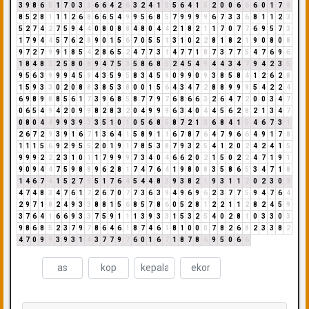
3
9
8
6
5
1
7
0
3
3
6
6
4
2
6
3
2
4
1
5
5
6
4
1
5
2
0
0
6
6
6
0
1
7
8
8
5
2
8
1
1
1
2
6
8
6
6
5
4
9
9
5
6
8
5
7
9
9
9
9
6
7
3
3
6
8
1
1
2
3
5
2
7
4
2
7
5
9
4
4
0
8
0
8
8
4
8
0
4
4
2
1
8
2
1
1
7
0
7
7
6
9
5
7
3
1
7
9
4
4
5
7
6
2
8
9
0
1
5
6
7
0
5
5
1
3
1
0
2
2
8
1
8
2
1
9
0
8
0
8
9
7
2
7
9
9
1
8
5
4
2
8
6
5
2
4
7
7
3
1
4
7
7
1
8
7
3
7
7
5
4
7
6
9
6
1
8
4
8
3
2
5
8
0
8
9
4
7
5
3
5
8
6
8
5
2
4
5
4
9
4
4
3
4
7
9
4
2
3
5
9
5
6
3
9
9
9
4
5
9
4
3
5
9
5
8
3
4
5
9
0
9
9
0
9
3
8
5
8
4
1
2
6
2
8
1
5
9
3
3
0
2
0
8
8
3
8
5
3
8
0
0
1
5
6
4
3
4
7
2
8
8
9
9
9
5
4
2
2
4
6
9
8
9
8
8
5
6
1
7
3
9
6
8
5
8
7
7
9
7
6
8
6
6
3
2
6
4
7
2
0
0
3
4
7
0
6
5
4
9
4
2
0
9
9
8
2
8
3
2
0
4
9
9
9
6
3
4
0
4
4
5
6
2
8
2
1
3
4
7
0
8
0
4
4
9
9
3
9
3
3
5
1
0
1
0
5
6
8
5
8
7
2
1
3
6
8
4
1
5
4
6
7
3
1
2
6
7
2
9
3
9
1
6
7
1
3
6
4
1
5
8
9
1
1
6
7
8
7
6
4
7
9
6
6
4
9
1
7
8
1
1
1
5
6
9
2
9
5
5
2
0
1
9
1
7
8
5
3
8
7
9
3
2
5
4
1
2
0
2
4
2
4
1
5
9
9
9
2
2
2
3
1
0
1
1
7
9
9
9
7
3
4
0
4
6
6
2
0
2
1
5
0
2
2
4
7
1
9
1
9
0
9
4
4
7
5
9
8
8
9
6
2
8
1
7
4
7
6
4
1
9
8
0
8
3
5
8
6
5
3
4
7
1
8
1
4
6
7
4
1
5
2
7
9
5
1
7
6
4
5
4
4
8
3
9
3
8
2
1
9
3
1
1
2
0
2
3
0
3
4
7
4
8
3
4
7
6
1
7
2
6
7
0
7
7
3
6
3
9
4
9
6
9
6
2
3
7
7
5
9
4
7
6
4
2
9
7
1
8
2
4
9
3
3
8
8
1
5
6
8
5
7
8
6
0
5
2
8
1
2
2
1
1
2
8
2
4
5
9
3
7
6
4
1
6
6
9
3
3
7
5
9
1
1
1
3
9
3
3
1
5
3
2
5
4
0
2
8
1
0
3
3
0
3
9
8
6
8
5
2
3
7
9
7
8
6
4
6
1
8
7
4
6
1
8
1
0
0
0
7
8
2
6
8
2
3
3
8
2
4
7
0
9
9
3
9
3
1
4
3
7
7
9
7
6
0
1
6
7
1
8
7
8
6
9
5
0
6
6
Clear