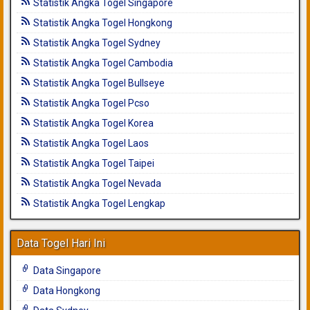
Statistik Angka Togel Singapore
Statistik Angka Togel Hongkong
Statistik Angka Togel Sydney
Statistik Angka Togel Cambodia
Statistik Angka Togel Bullseye
Statistik Angka Togel Pcso
Statistik Angka Togel Korea
Statistik Angka Togel Laos
Statistik Angka Togel Taipei
Statistik Angka Togel Nevada
Statistik Angka Togel Lengkap
Data Togel Hari Ini
Data Singapore
Data Hongkong