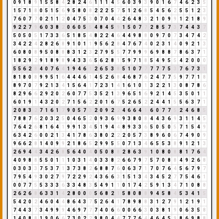
0
9
1
8
9
1
5
5
8
4
2
8
2
4
6
1
1
1
4
5
6
0
3
9
3
9
0
1
6
7
4
6
2
3
5
1
5
7
1
8
0
5
1
5
6
9
5
8
0
8
2
2
2
5
7
5
1
2
6
8
5
4
5
6
2
5
5
1
2
3
7
6
0
7
7
0
2
1
1
2
0
4
7
5
3
0
7
0
4
4
2
6
4
8
3
2
1
0
9
9
1
2
1
8
9
9
2
2
7
9
6
0
3
8
2
0
6
0
5
5
4
8
4
5
9
1
5
0
7
7
2
8
5
7
3
7
4
4
3
7
5
0
5
0
5
1
7
3
3
6
5
1
8
5
4
8
2
2
4
6
4
4
9
8
8
0
9
7
0
7
3
4
7
4
2
3
4
2
2
4
2
8
2
6
8
9
1
0
1
1
9
5
6
2
8
4
7
6
7
4
0
2
3
1
4
0
9
2
1
3
6
0
8
0
8
9
5
0
8
8
8
3
1
2
3
2
7
9
5
5
7
7
9
9
9
6
9
8
8
7
8
6
3
7
1
1
8
2
9
2
9
1
8
9
8
9
4
3
3
6
5
6
2
8
1
5
9
7
1
8
5
4
9
5
5
4
2
0
0
0
5
5
6
2
8
4
0
7
6
4
1
9
4
6
1
2
6
5
3
8
5
1
0
7
7
7
7
7
5
3
7
6
7
3
1
8
1
8
0
8
9
9
5
1
6
4
4
4
6
1
4
5
2
6
8
4
6
8
7
6
2
4
7
7
5
9
7
7
1
8
8
9
7
0
7
9
2
1
3
4
1
5
6
4
1
7
2
3
1
4
1
6
1
0
1
3
2
2
1
3
0
8
7
8
6
8
2
9
6
6
2
9
2
0
2
6
0
7
7
5
3
5
2
1
3
9
6
5
1
6
9
2
1
4
5
3
5
0
1
1
6
0
1
9
1
4
3
2
0
2
7
1
5
6
2
2
0
1
6
7
5
2
6
5
2
2
4
4
1
5
5
6
3
7
1
2
0
8
3
2
7
1
6
1
7
9
0
5
7
3
2
0
9
2
2
4
6
6
4
1
6
0
7
7
5
2
4
6
8
5
7
8
8
7
6
2
0
3
2
5
0
4
6
5
2
0
9
3
6
9
9
3
8
0
8
4
4
3
6
9
3
1
1
4
5
7
6
4
2
6
8
1
6
4
1
9
9
1
3
4
5
1
9
4
4
8
9
3
3
6
5
0
5
0
5
7
1
5
4
9
6
3
4
2
6
0
0
2
1
3
4
1
7
8
6
3
8
0
2
2
2
0
5
7
3
8
9
6
0
6
7
4
9
0
9
9
6
6
2
8
1
4
0
9
9
2
1
8
6
5
2
9
9
5
5
0
7
1
3
4
6
5
5
3
8
9
1
2
1
3
2
6
9
4
4
3
4
2
6
8
5
6
4
0
4
0
5
0
8
8
2
8
6
3
9
1
0
8
0
8
8
1
7
6
4
4
0
9
8
8
5
5
0
1
1
1
0
3
1
4
0
3
3
8
2
6
6
7
9
7
5
7
0
8
8
4
9
2
6
8
0
3
0
3
3
7
5
3
7
1
3
7
3
8
2
6
8
8
7
6
0
6
3
7
1
7
0
7
6
4
5
6
7
9
7
7
9
5
4
9
3
0
2
7
9
7
2
2
9
2
4
3
6
6
3
1
5
1
3
4
3
4
5
2
7
7
5
4
6
1
0
0
7
7
5
5
3
3
3
6
3
3
4
8
3
5
4
9
1
1
0
1
7
4
2
5
9
1
3
4
7
1
0
8
8
2
6
2
6
8
6
3
3
1
4
2
8
0
0
0
5
6
8
2
1
5
8
0
8
8
9
4
5
8
4
5
3
4
1
5
5
4
2
0
2
4
6
0
4
4
8
6
4
3
7
5
2
6
4
1
7
8
9
8
8
3
1
2
7
9
1
2
1
9
1
7
4
4
3
7
3
4
9
9
9
4
6
9
7
7
7
4
0
6
6
0
0
6
6
3
0
3
8
1
9
0
6
3
5
8
1
4
0
8
8
1
9
0
6
6
7
3
0
2
2
9
8
0
4
4
7
7
7
6
4
4
6
4
5
9
8
6
9
8
8