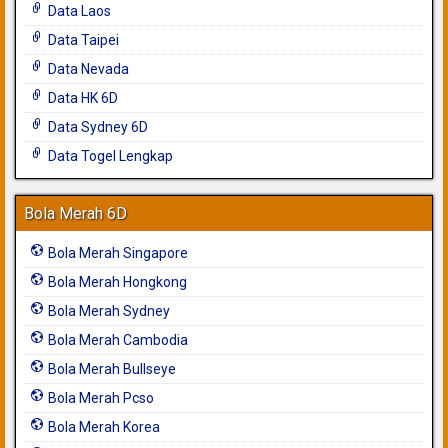
Data Laos
Data Taipei
Data Nevada
Data HK 6D
Data Sydney 6D
Data Togel Lengkap
Bola Merah 6D
Bola Merah Singapore
Bola Merah Hongkong
Bola Merah Sydney
Bola Merah Cambodia
Bola Merah Bullseye
Bola Merah Pcso
Bola Merah Korea