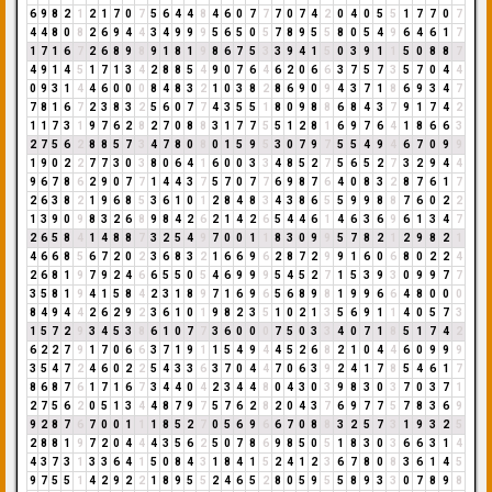
6
9
8
2
1
2
1
7
0
7
5
6
4
4
8
4
6
0
7
7
7
0
7
4
2
0
4
0
5
5
1
7
7
0
7
4
4
8
0
8
2
6
9
4
4
3
4
9
9
9
5
6
5
0
5
7
8
9
5
5
8
0
5
4
9
6
4
6
1
7
1
7
1
6
7
2
6
8
9
8
9
1
8
1
9
8
6
7
5
3
3
9
4
1
5
0
3
9
1
1
5
0
8
8
7
4
9
1
4
5
1
7
1
3
4
2
8
8
5
4
9
0
7
6
4
6
2
0
6
6
3
7
5
7
3
5
7
0
4
4
0
9
3
1
4
4
6
0
0
0
8
4
8
3
2
1
0
3
8
2
8
6
9
0
9
4
3
7
1
8
6
9
3
4
7
7
8
1
6
7
2
3
8
3
2
5
6
0
7
7
4
3
5
5
1
8
0
9
8
8
6
8
4
3
7
9
1
7
4
2
1
1
7
3
1
9
7
6
2
8
2
7
0
8
8
3
1
7
7
5
5
1
2
8
1
6
9
7
6
4
1
8
6
6
3
2
7
5
6
2
8
8
5
7
3
4
7
8
0
8
0
1
5
9
5
3
0
7
9
7
5
5
4
9
4
6
7
0
9
9
1
9
0
2
2
7
7
3
0
3
8
0
6
4
1
6
0
0
3
3
4
8
5
2
7
5
6
5
2
7
3
2
9
4
4
9
6
7
8
6
2
9
0
7
7
1
4
4
3
7
5
7
0
7
7
6
9
8
7
6
4
0
8
3
2
8
7
6
1
7
2
6
3
8
2
1
9
6
8
5
3
6
1
0
1
2
8
4
8
3
4
3
8
6
5
5
9
9
8
8
7
6
0
2
2
1
3
9
0
9
8
3
2
6
8
9
8
4
2
6
2
1
4
2
6
5
4
4
6
1
4
6
3
6
9
6
1
3
4
7
2
6
5
8
4
1
4
8
8
7
3
2
5
4
9
7
0
0
1
1
8
3
0
9
9
5
7
8
2
1
2
9
8
2
1
4
6
6
8
5
6
7
2
0
2
3
6
8
3
2
1
6
6
9
6
2
8
7
2
9
9
1
6
0
6
8
0
2
2
4
2
6
8
1
9
7
9
2
4
6
6
5
5
0
5
4
6
9
9
9
5
4
5
2
7
1
5
3
9
3
0
9
9
7
7
3
5
8
1
9
4
1
5
8
4
2
3
1
8
9
7
1
6
9
6
5
6
8
9
8
1
9
9
6
6
4
8
0
0
0
8
4
9
4
4
2
6
2
9
2
3
6
1
0
1
9
8
2
3
5
1
0
2
1
3
5
6
9
1
1
4
0
5
7
3
1
5
7
2
9
3
4
5
3
8
6
1
0
7
7
3
6
0
0
0
7
5
0
3
3
4
0
7
1
8
5
1
7
4
2
6
2
2
7
9
1
7
0
6
6
3
7
1
9
1
1
5
4
9
4
4
5
2
6
8
2
1
0
4
4
6
0
9
9
9
3
5
4
7
2
4
6
0
2
2
5
4
3
3
6
3
7
0
4
4
7
0
6
3
9
2
4
1
7
8
5
4
6
1
7
8
6
8
7
6
1
7
1
6
7
3
4
4
0
4
2
3
4
4
8
0
4
3
0
3
9
8
3
0
3
7
0
3
7
1
2
7
5
6
2
0
5
1
3
4
4
8
7
9
7
5
7
6
2
8
2
0
4
3
7
6
9
7
7
5
7
8
3
6
9
9
2
8
7
6
7
0
0
1
1
1
8
5
2
7
0
5
6
9
6
6
7
0
8
8
3
2
5
7
3
1
9
3
2
5
2
8
8
1
9
7
2
0
4
4
4
3
5
6
2
5
0
7
8
6
9
8
5
0
5
1
8
3
0
3
6
6
3
1
4
4
3
7
3
1
3
3
6
4
1
5
0
8
4
3
1
8
4
1
5
2
4
1
2
3
6
7
8
0
8
3
6
1
4
5
9
7
5
5
1
4
2
9
2
2
1
8
9
5
5
2
4
6
5
2
8
0
5
9
5
5
8
9
3
3
0
7
8
9
8