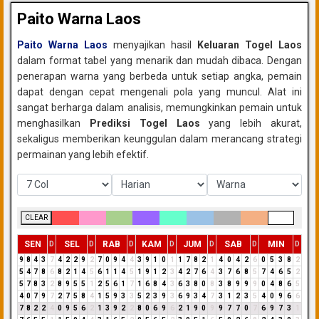
Paito Warna Laos
Paito Warna Laos
menyajikan hasil
Keluaran Togel Laos
dalam format tabel yang menarik dan mudah dibaca. Dengan
penerapan warna yang berbeda untuk setiap angka, pemain
dapat dengan cepat mengenali pola yang muncul. Alat ini
sangat berharga dalam analisis, memungkinkan pemain untuk
menghasilkan
Prediksi Togel Laos
yang lebih akurat,
sekaligus memberikan keunggulan dalam merancang strategi
permainan yang lebih efektif.
CLEAR
SEN
SEL
RAB
KAM
JUM
SAB
MIN
D
D
D
D
D
D
D
9
8
4
3
7
4
2
2
9
2
7
0
9
4
4
3
9
1
0
1
1
7
8
2
1
4
0
4
2
6
0
5
3
8
2
5
4
7
8
6
8
2
1
4
5
6
1
1
4
5
1
9
1
2
3
4
2
7
6
4
3
7
6
8
5
7
4
6
5
2
5
7
8
3
2
8
9
5
5
1
2
5
6
1
7
1
6
8
4
3
6
3
8
0
8
3
8
9
9
9
0
4
8
6
5
4
0
7
9
7
2
7
5
8
4
1
5
9
3
3
5
2
3
9
3
6
9
3
4
7
3
1
2
3
5
4
0
9
6
6
7
8
2
2
4
0
9
5
6
2
1
3
9
2
2
8
0
6
9
6
2
1
9
0
9
9
7
7
0
7
6
9
7
3
1