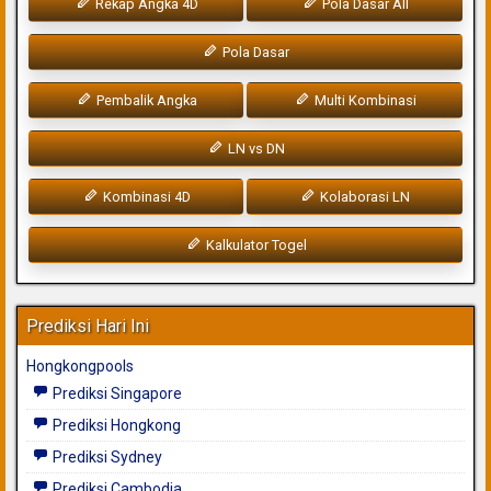
Rekap Angka 4D
Pola Dasar All
Pola Dasar
Pembalik Angka
Multi Kombinasi
LN vs DN
Kombinasi 4D
Kolaborasi LN
Kalkulator Togel
Prediksi Hari Ini
Hongkongpools
Prediksi Singapore
Prediksi Hongkong
Prediksi Sydney
Prediksi Cambodia