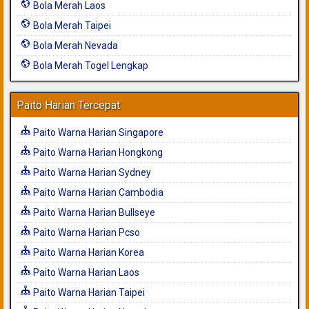
Bola Merah Laos
Bola Merah Taipei
Bola Merah Nevada
Bola Merah Togel Lengkap
Paito Harian Tercepat
Paito Warna Harian Singapore
Paito Warna Harian Hongkong
Paito Warna Harian Sydney
Paito Warna Harian Cambodia
Paito Warna Harian Bullseye
Paito Warna Harian Pcso
Paito Warna Harian Korea
Paito Warna Harian Laos
Paito Warna Harian Taipei