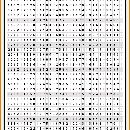
7
6
5
5
1
1
5
9
4
4
3
1
6
5
2
0
5
6
5
2
3
9
5
1
6
5
9
2
6
8
2
4
3
0
3
1
6
0
2
2
0
2
2
5
7
6
3
9
7
7
4
3
0
6
6
8
0
7
9
7
1
1
9
5
5
5
3
4
4
8
3
4
7
2
9
2
3
0
9
9
6
0
2
0
2
4
3
5
6
2
0
8
3
4
7
1
7
0
3
3
5
3
2
7
9
8
8
0
7
7
7
4
3
6
9
2
0
4
5
9
6
0
3
2
5
9
6
7
4
2
3
7
3
1
4
0
4
9
9
9
1
4
0
1
1
2
9
5
4
9
4
2
6
2
8
8
7
7
5
3
5
4
7
1
8
6
1
9
7
7
0
4
5
1
6
1
6
7
7
5
3
9
5
0
5
2
2
6
0
6
0
6
1
7
8
4
2
6
4
1
7
4
6
4
1
9
6
5
0
5
1
7
7
2
9
8
7
0
5
5
2
9
3
0
3
6
6
3
5
8
7
0
6
8
5
5
8
0
4
4
3
8
1
6
7
1
7
6
9
6
4
1
7
6
4
8
1
4
4
8
6
8
0
3
3
0
7
6
3
9
2
6
7
8
6
9
8
1
8
9
1
6
0
0
0
3
8
8
6
5
4
8
0
1
1
5
4
4
7
2
8
0
4
6
1
6
6
3
4
7
2
3
7
3
1
1
2
3
9
3
7
3
7
8
6
6
3
4
6
1
9
9
3
7
1
8
1
8
7
6
3
2
2
8
1
1
0
8
1
9
2
8
5
6
2
4
7
7
3
1
0
7
5
1
6
7
3
1
1
2
8
3
8
1
9
5
0
1
9
1
1
5
5
4
9
2
0
4
3
7
3
5
8
9
8
5
9
8
5
4
7
1
3
6
9
6
1
2
9
2
4
4
1
5
6
8
5
9
3
3
1
2
2
3
5
6
8
5
6
2
1
0
8
5
4
5
9
3
7
1
2
8
7
7
5
4
2
5
1
6
0
3
9
4
4
5
0
6
5
2
7
5
8
6
5
4
6
1
3
4
2
6
5
4
9
1
4
9
7
7
6
9
1
2
3
3
6
1
2
3
5
5
8
2
1
0
3
8
6
5
8
5
2
7
9
2
8
8
4
3
1
7
4
7
2
9
9
7
4
2
4
3
7
9
7
3
7
1
3
4
5
7
2
2
4
6
5
5
9
5
7
9
1
9
1
2
8
1
5
6
0
5
2
3
5
1
9
9
8
8
8
5
2
6
8
4
7
1
1
2
3
5
9
5
5
9
3
9
1
1
2
6
4
5
9
9
1
6
2
8
5
9
1
9
1
6
9
2
8
1
1
3
6
6
3
4
6
2
5
7
7
3
0
6
6
0
1
4
1
5
2
2
8
3
2
3
5
4
2
6
5
4
6
9
6
1
7
7
9
7
8
1
0
5
5
2
6
1
1
2
7
3
3
8
2
4
6
8
0
8
9
9
7
6
4
0
2
0
8
8
1
1
6
7
4
3
7
2
5
7
5
7
4
1
5
8
0
1
5
6
2
2
4
9
4
1
2
3
3
6
9
8
6
1
7
3
8
4
8
3
4
5
1
7
8
5
1
8
4
3
2
0
3
9
3
7
4
1
8
9
6
5
8
8
7
1
7
8
0
8
3
3
4
0
4
4
8
2
4
6
8
1
9
8
8
5
1
3
2
5
0
4
4
8
3
1
8
6
8
5
2
0
6
2
8
9
2
9
4
4
3
8
8
6
5
4
0
8
5
4
7
7
6
8
5
0
4
3
8
2
1
0
6
7
4
6
0
3
2
5
5
4
1
7
8
0
7
9
7
7
2
2
8
3
2
0
3
8
5
4
6
5
2
5
7
1
0
8
6
5
5
4
3
4
7
7
3
4
8
3
6
9
4
3
7
2
1
4
6
1
4
9
2
8
1
5
8
9
0
9
1
0
7
8
6
3
5
3
4
7
7
3
7
1
8
4
7
5
1
6
8
7
3
2
5
2
2
4
3
7
3
3
0
1
1
4
7
0
1
1
4
0
9
4
4
0
4
2
2
4
5
4
9
0
9
9
6
8
0
8
7
0
6
6
3
8
7
6
7
4
0
2
9
8
8