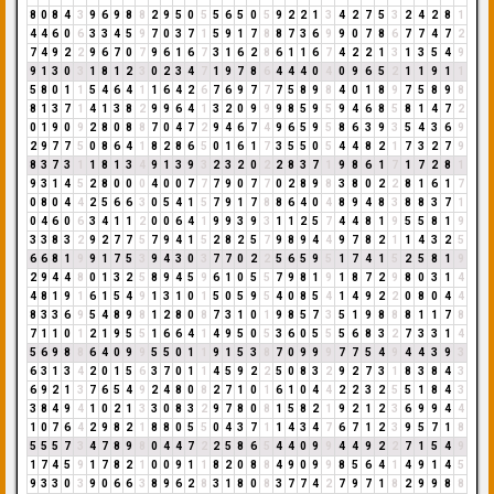
8
0
8
4
3
9
6
9
8
8
2
9
5
0
5
5
6
5
0
5
9
2
2
1
3
4
2
7
5
3
2
4
2
8
1
4
4
6
0
6
3
3
4
5
9
7
0
3
7
1
5
9
1
7
8
8
7
3
6
9
9
0
7
8
6
7
7
4
7
2
7
4
9
2
2
9
6
7
0
7
9
6
1
6
7
3
1
6
2
8
6
1
1
6
7
4
2
2
1
3
1
3
5
4
9
9
1
3
0
3
1
8
1
2
3
0
2
3
4
7
1
9
7
8
6
4
4
4
0
4
0
9
6
5
2
1
1
9
1
1
5
8
0
1
1
5
4
6
4
1
1
6
4
2
6
7
6
9
7
7
7
5
8
9
8
4
0
1
8
9
7
5
8
9
8
8
1
3
7
1
4
1
3
8
2
9
9
6
4
1
3
2
0
9
9
9
8
5
9
5
9
4
6
8
5
8
1
4
7
2
0
1
9
0
9
2
8
0
8
8
7
0
4
7
2
9
4
6
7
4
9
6
5
9
5
8
6
3
9
3
5
4
3
6
9
2
9
7
7
5
0
8
6
4
1
8
2
8
6
5
0
1
6
1
7
3
5
5
0
5
4
4
8
2
1
7
3
2
7
9
8
3
7
3
1
1
8
1
3
4
9
1
3
9
3
2
3
2
0
2
2
8
3
7
1
9
8
6
1
7
1
7
2
8
1
9
3
1
4
5
2
8
0
0
0
4
0
0
7
7
7
9
0
7
7
0
2
8
9
8
3
8
0
2
2
8
1
6
1
7
0
8
0
4
4
2
5
6
6
3
0
5
4
1
5
7
9
1
7
8
8
6
4
0
4
8
9
4
8
3
8
8
3
7
1
0
4
6
0
6
3
4
1
1
2
0
0
6
4
1
9
9
3
9
3
1
1
2
5
7
4
4
8
1
9
5
5
8
1
9
3
3
8
3
2
9
2
7
7
5
7
9
4
1
5
2
8
2
5
7
9
8
9
4
4
9
7
8
2
1
1
4
3
2
5
6
6
8
1
9
9
1
7
5
3
9
4
3
0
3
7
7
0
2
2
5
6
5
9
5
1
7
4
1
5
2
5
8
1
9
2
9
4
4
8
0
1
3
2
5
8
9
4
5
9
6
1
0
5
5
7
9
8
1
9
1
8
7
2
9
8
0
3
1
4
4
8
1
9
1
6
1
5
4
9
1
3
1
0
1
5
0
5
9
5
4
0
8
5
4
1
4
9
2
2
0
8
0
4
4
8
3
3
6
9
5
4
8
9
8
1
2
8
0
8
7
3
1
0
1
9
8
5
7
3
5
1
9
8
8
8
1
1
7
8
7
1
1
0
1
2
1
9
5
5
1
6
6
4
1
4
9
5
0
5
3
6
0
5
5
5
6
8
3
2
7
3
3
1
4
5
6
9
8
8
6
4
0
9
9
5
5
0
1
1
9
1
5
3
8
7
0
9
9
9
7
7
5
4
9
4
4
3
9
3
6
3
1
3
4
2
0
1
5
6
3
7
0
1
1
4
5
9
2
2
5
0
8
3
2
9
2
7
3
1
8
3
8
4
3
6
9
2
1
3
7
6
5
4
9
2
4
8
0
8
2
7
1
0
1
6
1
0
4
4
2
2
3
2
5
5
1
8
4
3
3
8
4
9
4
1
0
2
1
3
3
0
8
3
2
9
7
8
0
8
1
5
8
2
1
9
2
1
2
3
6
9
9
4
4
1
0
7
6
4
2
9
8
2
1
8
8
0
5
5
0
4
3
7
1
1
4
3
4
7
6
7
1
2
3
9
5
7
1
8
5
5
5
7
3
4
7
8
9
8
0
4
4
7
2
2
5
8
6
5
4
4
0
9
9
4
4
9
2
2
7
1
5
4
9
1
7
4
5
9
1
7
8
2
1
0
0
9
1
1
8
2
0
8
8
4
9
0
9
9
8
5
6
4
1
4
9
1
4
5
9
3
3
0
3
9
0
6
6
3
8
9
6
2
8
3
1
8
0
8
3
7
7
4
2
7
9
7
1
8
2
9
9
8
8