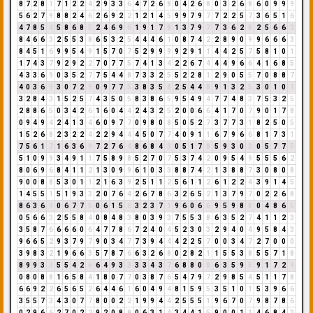
8
7
2
8
1
7
1
2
2
4
2
9
3
3
6
4
7
2
6
8
0
4
2
6
8
0
3
2
6
8
6
0
9
9
9
5
6
2
7
9
8
8
2
4
6
2
6
9
2
2
1
2
1
4
5
9
9
7
9
7
7
2
2
5
7
3
6
5
1
6
4
7
8
5
4
5
8
6
8
5
2
4
6
9
6
1
9
1
7
8
1
3
7
9
7
7
3
6
2
8
2
5
6
6
3
8
4
6
6
3
2
5
5
3
8
6
5
3
2
5
4
4
4
6
1
0
8
7
4
2
2
8
9
0
9
9
6
6
6
3
8
4
5
1
6
9
9
5
4
9
1
5
7
0
7
5
2
9
9
9
9
2
9
1
1
4
4
2
5
7
5
8
1
0
1
1
7
4
3
7
9
2
9
2
2
7
0
7
7
5
7
4
1
3
4
2
2
6
7
4
4
4
9
6
6
4
1
6
8
5
4
3
3
6
9
0
3
5
2
7
7
5
4
4
8
7
3
3
2
5
5
2
2
8
1
2
9
0
5
5
7
0
8
8
7
4
0
3
6
9
3
0
7
2
9
0
9
7
7
5
3
8
3
5
8
2
5
4
4
8
9
1
3
2
5
3
0
1
0
1
3
2
8
4
3
1
5
2
5
7
4
3
5
0
5
8
3
8
6
5
9
5
4
9
4
7
7
4
8
3
7
5
3
2
5
2
8
8
6
5
0
3
4
2
6
1
6
0
4
4
2
4
3
2
5
2
0
0
6
6
4
1
7
0
7
9
0
1
7
8
0
9
4
9
4
2
4
1
3
4
6
0
9
7
7
0
9
8
0
8
5
0
5
2
7
3
7
7
3
1
8
2
5
0
5
1
5
2
6
8
2
3
2
2
4
2
2
9
4
4
4
5
0
7
7
4
0
9
1
1
6
7
9
6
6
8
1
7
3
1
7
5
6
1
7
1
6
3
6
9
7
2
7
6
4
8
6
8
4
3
0
5
1
7
8
5
9
3
0
3
0
5
7
7
5
5
1
0
9
9
3
4
9
1
1
7
5
8
9
8
5
2
7
0
7
5
3
7
4
2
0
9
5
4
9
5
5
5
6
2
8
0
6
9
6
8
4
1
1
2
1
3
0
9
9
6
1
0
3
3
8
8
7
4
2
1
3
8
8
7
3
0
8
0
8
9
0
0
8
8
5
3
0
1
1
2
1
6
3
9
2
5
1
1
2
5
6
1
1
2
6
1
2
2
4
3
9
1
4
5
1
4
5
5
1
5
1
9
3
3
2
0
7
6
4
2
6
7
8
6
3
2
6
5
2
1
3
7
9
7
0
2
2
6
8
8
6
3
6
9
0
6
7
7
5
0
6
1
5
6
3
2
3
7
1
9
6
0
6
6
9
5
9
8
8
0
4
8
6
5
0
5
6
6
3
2
5
5
8
4
0
8
4
8
3
8
0
3
9
3
7
5
5
3
8
6
3
5
2
7
4
1
1
2
3
3
5
8
7
6
6
6
6
0
6
4
7
7
8
6
7
2
4
0
4
5
2
3
0
3
2
9
4
0
4
9
5
8
4
3
9
6
6
5
2
9
3
7
9
7
9
0
3
4
7
7
3
9
4
4
4
2
2
5
7
0
0
3
4
7
2
7
0
0
0
3
9
8
3
2
1
9
6
6
3
5
7
8
7
6
6
3
2
6
8
0
2
8
2
1
1
5
5
3
8
5
5
7
1
8
8
9
9
3
3
5
5
4
2
6
6
4
9
3
3
3
3
4
3
7
6
8
8
0
8
6
3
5
9
5
9
1
7
2
9
0
8
0
8
8
1
6
5
8
4
1
8
0
7
7
0
3
8
7
6
5
4
7
9
7
2
9
8
5
4
5
1
1
7
8
6
6
9
2
2
6
5
6
5
2
6
4
4
6
1
6
0
4
9
4
8
1
5
9
5
3
5
1
0
1
5
3
9
6
6
3
5
5
7
3
4
3
0
7
7
8
0
0
2
2
1
9
9
4
4
2
5
5
5
1
9
6
7
0
7
9
8
7
8
6
0
2
9
6
6
2
7
0
2
2
9
2
0
8
8
0
6
3
1
4
3
4
4
1
5
9
0
0
1
1
4
6
8
4
3