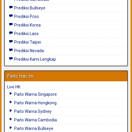
Prediksi Bullseye
Prediksi Pcso
Prediksi Korea
Prediksi Laos
Prediksi Taipei
Prediksi Nevada
Prediksi Kami Lengkap
Paito Hari Ini
Live HK
Paito Warna Singapore
Paito Warna Hongkong
Paito Warna Sydney
Paito Warna Cambodia
Paito Warna Bullseye