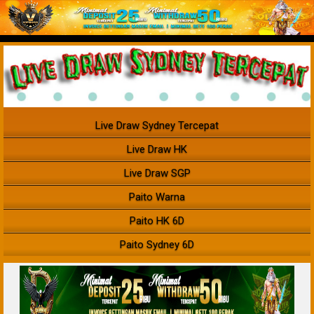
Live Draw Sydney Tercepat
Live Draw HK
Live Draw SGP
Paito Warna
Paito HK 6D
Paito Sydney 6D