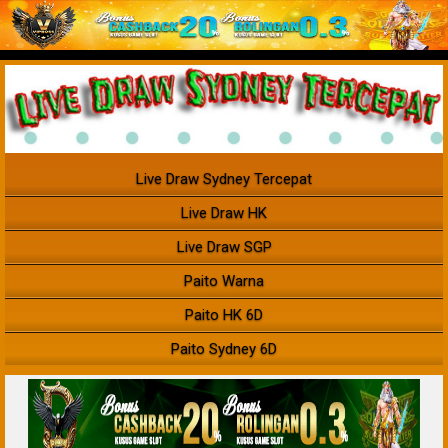
Live Draw Sydney Tercepat
Live Draw HK
Live Draw SGP
Paito Warna
Paito HK 6D
Paito Sydney 6D