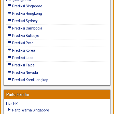
Prediksi Singapore
Prediksi Hongkong
Prediksi Sydney
Prediksi Cambodia
Prediksi Bullseye
Prediksi Pcso
Prediksi Korea
Prediksi Laos
Prediksi Taipei
Prediksi Nevada
Prediksi Kami Lengkap
Paito Hari Ini
Live HK
Paito Warna Singapore