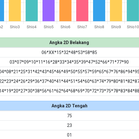
Angka 2D Belakang
06*XX*15*32*48*53*58*85
03*07*09*10*11*16*28*33*34*35*39*47*52*66*71*77*90
04*08*21*25*31*42*43*45*46*49*50*55*57*59*65*67*76*86*94*9
22*23*24*26*29*36*37*40*41*44*51*54*60*63*74*79*80*81*82*8
14*19*20*27*30*38*56*61*62*64*68*69*70*72*73*75*78*83*84*8
Angka 2D Tengah
75
23
01