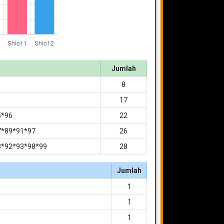
Jumlah
8
17
5*96
22
7*89*91*97
26
8*92*93*98*99
28
Jumlah
1
1
1