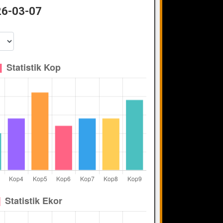
26-03-07