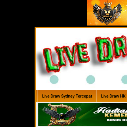
Live Draw Sydney Tercepat
Live Draw HK