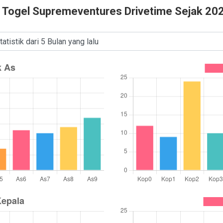
ik Togel Supremeventures Drivetime Sejak 20