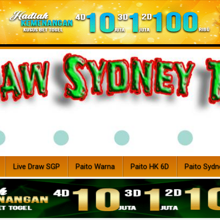
Live Draw SGP
Paito Warna
Paito HK 6D
Paito Sydn