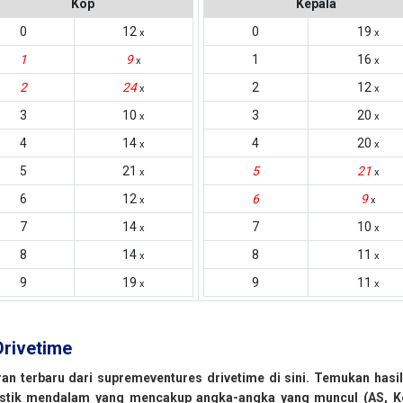
Kop
Kepala
0
12
0
19
x
x
1
9
1
16
x
x
2
24
2
12
x
x
3
10
3
20
x
x
4
14
4
20
x
x
5
21
5
21
x
x
6
12
6
9
x
x
7
14
7
10
x
x
8
14
8
11
x
x
9
19
9
11
x
x
Drivetime
n terbaru dari supremeventures drivetime di sini. Temukan hasi
atistik mendalam yang mencakup angka-angka yang muncul (AS, Kop