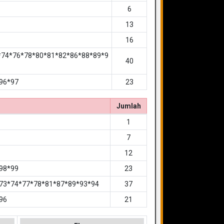
6
13
16
*74*76*78*80*81*82*86*88*89*9
40
96*97
23
Jumlah
1
7
12
98*99
23
73*74*77*78*81*87*89*93*94
37
96
21