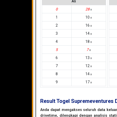
As
0
28
x
1
10
x
2
16
x
3
14
x
4
18
x
5
7
x
6
13
x
7
12
x
8
14
x
9
17
x
Result Togel Supremeventures 
Anda dapat mengakses seluruh data keluara
drivetime, dilengkapi dengan analisis st