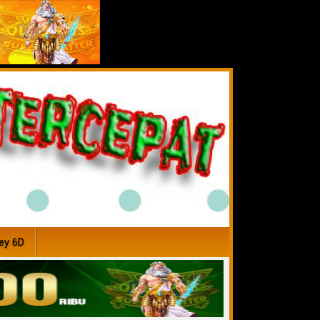
ey 6D