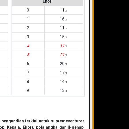
Ekor
0
11
x
1
16
x
2
11
x
3
15
x
4
11
x
5
21
x
6
20
x
7
17
x
8
14
x
9
13
x
l pengundian terkini untuk supremeventures
, Kepala, Ekor), pola angka ganjil-genap,