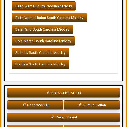
Paito Warna South Carolina Midday
Paito Warna Harian South Carolina Midday
Data Paito South Carolina Midday
Bola Merah South Carolina Midday
Statistik South Carolina Midday
Prediksi South Carolina Midday
BBFS GENERATOR
Generator LN
Rumus Harian
Rekap Kumat